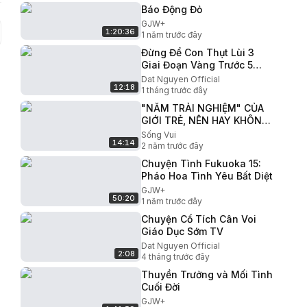
Báo Động Đỏ
GJW+
1:20:36
1 năm trước đây
Đừng Để Con Thụt Lùi 3
Giai Đoạn Vàng Trước 5
Tuổi Bố Nhất Định Phải Nắm
Dat Nguyen Official
12:18
1 tháng trước đây
"NĂM TRẢI NGHIỆM" CỦA
GIỚI TRẺ, NÊN HAY KHÔNG
NÊN?
Sống Vui
14:14
2 năm trước đây
Chuyện Tình Fukuoka 15:
Pháo Hoa Tình Yêu Bất Diệt
GJW+
50:20
1 năm trước đây
Chuyện Cổ Tích Cân Voi
Giáo Dục Sớm TV
Dat Nguyen Official
2:08
4 tháng trước đây
Thuyền Trưởng và Mối Tình
Cuối Đời
GJW+