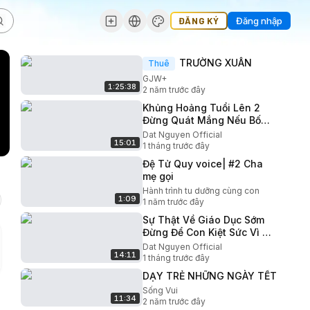
ĐĂNG KÝ
Đăng nhập
TRƯỜNG XUÂN
Thuê
GJW+
1:25:38
2 năm trước đây
Khủng Hoảng Tuổi Lên 2
Đừng Quát Mắng Nếu Bố
Chưa Biết Quy Tắc 3 Phút
Dat Nguyen Official
15:01
Này
1 tháng trước đây
Đệ Tử Quy voice| #2 Cha
mẹ gọi
Hành trình tu dưỡng cùng con
1:09
1 năm trước đây
Sự Thật Về Giáo Dục Sớm
Đừng Để Con Kiệt Sức Vì 3
Sai Lầm Này
Dat Nguyen Official
14:11
1 tháng trước đây
DẠY TRẺ NHỮNG NGÀY TẾT
Sống Vui
11:34
2 năm trước đây