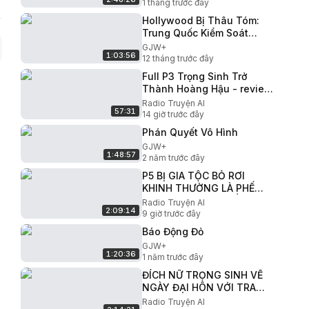
CHO ANH THỢ SĂN ĐẸP 98-
1 tháng trước đây
115
Hollywood Bị Thâu Tóm:
Trung Quốc Kiểm Soát
Ngành Điện Ảnh
GJW+
1:03:56
12 tháng trước đây
Full P3 Trọng Sinh Trở
Thành Hoàng Hậu - review
truyện #reviewtruyentranh
Radio Truyện AI
57:31
#xuyenkhong
14 giờ trước đây
Phán Quyết Vô Hình
GJW+
1:48:57
2 năm trước đây
P5 BỊ GIA TỘC BỎ RƠI
KHINH THƯỜNG LÀ PHẾ
VẬT NỮ CƯỜNG GIẤU
Radio Truyện AI
2:09:14
NGHỀ TRỞ VỀ TRẢ THÙ GIẢ
9 giờ trước đây
THIÊN KIM GIẢ
Báo Động Đỏ
GJW+
1:20:36
1 năm trước đây
ĐÍCH NỮ TRỌNG SINH VỀ
NGÀY ĐẠI HÔN VỚI TRA
NAM NÀNG NGHỊCH THIÊN
Radio Truyện AI