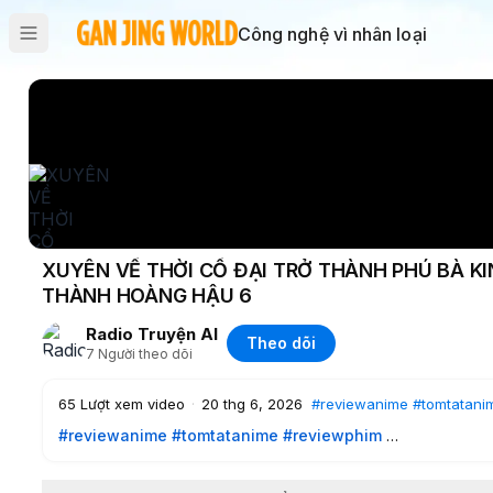
Công nghệ vì nhân loại
XUYÊN VỀ THỜI CỔ ĐẠI TRỞ THÀNH PHÚ BÀ KI
THÀNH HOÀNG HẬU 6
Radio Truyện AI
Theo dõi
7
Người theo dõi
65
Lượt xem video
·
20 thg 6, 2026
#reviewanime
#tomtatani
#reviewanime
#tomtatanime
#reviewphim
XUYÊN VỀ THỜI CỔ ĐẠI TRỞ THÀNH PHÚ BÀ KINH THÀNH 
HOÀNG HẬU