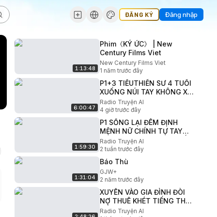
ĐĂNG KÝ
Đăng nhập
Phim《KÝ ỨC》 | New
Century Films Viet
New Century Films Viet
1:13:48
1 năm trước đây
P1+3 TIỂUTHIỀN SƯ 4 TUỔI
XUỐNG NÚI TAY KHÔNG XE
NÁT VÒNG TAY TRĂM
Radio Truyện AI
6:00:47
TRIỆU BÓC TRẦN SỰ THẬT
4 giờ trước đây
VỀ TIỂU TAM
P1 SỐNG LẠI ĐÊM ĐỊNH
MỆNH NỮ CHÍNH TỰ TAY
HỦY DIỆT TRA NAM BÙ ĐẮP
Radio Truyện AI
1:59:30
CHO NAM CHÍNH KHỔ
2 tuần trước đây
MỆNH
Báo Thù
GJW+
1:31:04
2 năm trước đây
XUYÊN VÀO GIA ĐÌNH ĐÒI
NỢ THUÊ KHÉT TIẾNG THỜI
CỔ ĐẠI CÔ GÁI BỊ ÉP GẢ
Radio Truyện AI
2:48:26