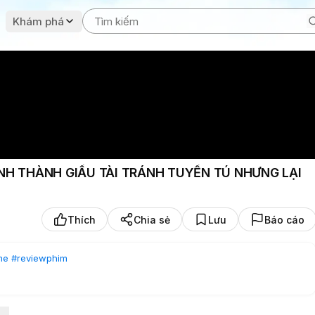
Khám phá
NH THÀNH GIẤU TÀI TRÁNH TUYỂN TÚ NHƯNG LẠI
Thích
Chia sẻ
Lưu
Báo cáo
me
#reviewphim
GIẤU TÀI TRÁNH TUYỂN TÚ NHƯNG LẠI VÔ TÌNH TRỞ THÀNH