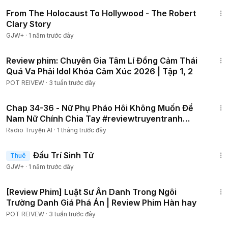
49:15
From The Holocaust To Hollywood - The Robert
Clary Story
GJW+
·
1 năm trước đây
19:30
Review phim: Chuyên Gia Tâm Lí Đồng Cảm Thái
Quá Va Phải Idol Khóa Cảm Xúc 2026 | Tập 1, 2
POT REIVEW
·
3 tuần trước đây
9:04
Chap 34-36 - Nữ Phụ Pháo Hôi Không Muốn Để
Nam Nữ Chính Chia Tay #reviewtruyentranh
#truyệnmới
Radio Truyện AI
·
1 tháng trước đây
2:13:02
Đấu Trí Sinh Tử
Thuê
GJW+
·
1 năm trước đây
1:25:40
[Review Phim] Luật Sư Ẩn Danh Trong Ngôi
Trường Danh Giá Phá Án | Review Phim Hàn hay
POT REIVEW
·
3 tuần trước đây