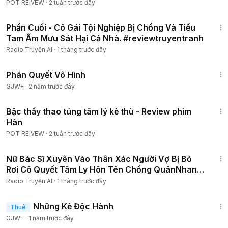
Tập
POT REIVEW
·
2 tuần trước đây
57:25
Phần Cuối - Cô Gái Tội Nghiệp Bị Chồng Và Tiểu
Tam Âm Mưu Sát Hại Cả Nhà. #reviewtruyentranh
Radio Truyện AI
·
1 tháng trước đây
1:48:57
Phán Quyết Vô Hình
GJW+
·
2 năm trước đây
1:29:57
Bậc thầy thao túng tâm lý kẻ thù - Review phim
Hàn
POT REIVEW
·
2 tuần trước đây
2:02:04
Nữ Bác Sĩ Xuyên Vào Thân Xác Người Vợ Bị Bỏ
Rơi Cô Quyết Tâm Ly Hôn Tên Chồng QuânNhan
Để LàmGiàu P1
Radio Truyện AI
·
1 tháng trước đây
1:37:38
Những Kẻ Độc Hành
Thuê
GJW+
·
1 năm trước đây