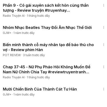
55:30
Phần 9 - Cô gái xuyên sách kết hôn cùng thần
tượng - Review truyện #truyenhay
#reviewtruyentranh
Radio Truyện AI
·
1 tháng trước đây
1:49:29
Nhóm Nhạc Beatles Thay Đổi Âm Nhạc Thế Giới
GJW+
·
1 năm trước đây
1:02:52
Biến mình thành cỗ máy nhân tạo để báo thù cho
vợ - Review phim Hàn
POT REIVEW
·
3 tuần trước đây
23:37
Chap 37-45 - Nữ Phụ Pháo Hôi Không Muốn Để
Nam Nữ Chính Chia Tay #reviewtruyentranh
#truyệnmới
Radio Truyện AI
·
1 tháng trước đây
1:31:35
Mười Chiến Binh Của Thành Cát Tư Hãn
GJW+
·
1 năm trước đây