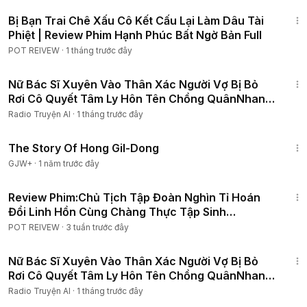
52:09
Bị Bạn Trai Chê Xấu Cô Kết Cấu Lại Làm Dâu Tài
Phiệt | Review Phim Hạnh Phúc Bất Ngờ Bản Full
POT REIVEW
·
1 tháng trước đây
1:47:45
Nữ Bác Sĩ Xuyên Vào Thân Xác Người Vợ Bị Bỏ
Rơi Cô Quyết Tâm Ly Hôn Tên Chồng QuânNhan
Để LàmGiàu P2
Radio Truyện AI
·
1 tháng trước đây
1:06:48
The Story Of Hong Gil-Dong
GJW+
·
1 năm trước đây
2:06:44
Review Phim:Chủ Tịch Tập Đoàn Nghìn Tỉ Hoán
Đổi Linh Hồn Cùng Chàng Thực Tập Sinh
Quèn2026|Full12tập
POT REIVEW
·
3 tuần trước đây
1:51:12
Nữ Bác Sĩ Xuyên Vào Thân Xác Người Vợ Bị Bỏ
Rơi Cô Quyết Tâm Ly Hôn Tên Chồng QuânNhan
Để LàmGiàu P3
Radio Truyện AI
·
1 tháng trước đây