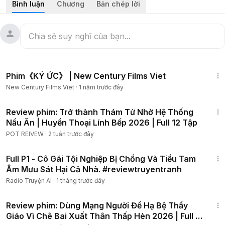
Bình luận
Chương
Bản chép lời
#reviewphim
#tomtatphim
#24hreview
#tinhcam
#tamly
#reviewphimhay
1:13:48
Phim《KÝ ỨC》 | New Century Films Viet
New Century Films Viet
·
1 năm trước đây
1:46:35
Review phim: Trở thành Thám Tử Nhờ Hệ Thống
Nấu Ăn | Huyền Thoại Lính Bếp 2026 | Full 12 Tập
POT REIVEW
·
2 tuần trước đây
50:58
Full P1 - Cô Gái Tội Nghiệp Bị Chồng Và Tiểu Tam
Âm Mưu Sát Hại Cả Nhà. #reviewtruyentranh
Radio Truyện AI
·
1 tháng trước đây
45:33
Review phim: Dùng Mạng Người Để Hạ Bệ Thầy
Giáo Vì Chê Bai Xuất Thân Thấp Hèn 2026 | Full 6