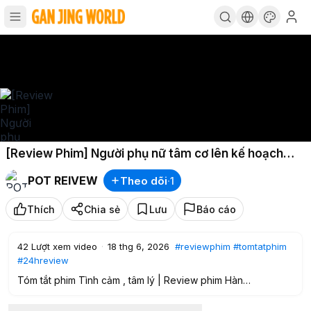
[Review Phim] Người phụ nữ tâm cơ lên kế hoạch
h.ại chớt chồng
POT REIVEW
Theo dõi
·
1
Thích
Chia sẻ
Lưu
Báo cáo
42
Lượt xem video
·
18 thg 6, 2026
#reviewphim
#tomtatphim
#24hreview
Tóm tắt phim Tình cảm , tâm lý | Review phim Hàn
Người phụ nữ tâm cơ lên kế hoạch h.ại chớt chồng..!!