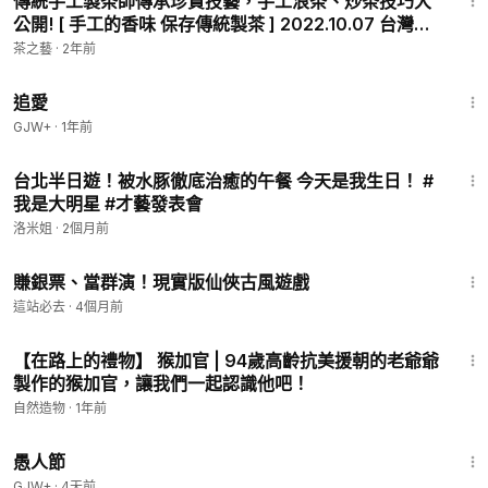
傳統手工製茶師傳承珍貴技藝，手工浪茶、炒茶技巧大
公開! [ 手工的香味 保存傳統製茶 ] 2022.10.07 台灣記
事簿 第162集
茶之藝
·
2年前
1:39:46
追愛
GJW+
·
1年前
4:34
台北半日遊！被水豚徹底治癒的午餐 今天是我生日！ #
我是大明星 #才藝發表會
洛米姐
·
2個月前
2:29
賺銀票、當群演！現實版仙俠古風遊戲
這站必去
·
4個月前
1:50
【在路上的禮物】 猴加官 | 94歲高齡抗美援朝的老爺爺
製作的猴加官，讓我們一起認識他吧！
自然造物
·
1年前
1:34:25
愚人節
GJW+
·
4天前