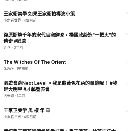
6:04
王家衛美學 如果王家衛拍導演小策
小魚看世界
·
4個月前
6:02
復原斷燒千年的宋代官窯鈞瓷，楊國政締造“一把火”的
傳奇 #匠倉
匠仓!
·
2年前
1:39:56
The Witches Of The Orient
GJW+
·
1星期前
3:43
園遊會跳Next Level 。我是戴黃色花朵的墨鏡喔！ #我
是大明星 #才藝發表會
洛米姐
·
1年前
4:28
王家卫美学 瓜 樣 年 華
小魚看世界
·
4個月前
15:44