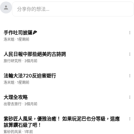
1:48
手作吐司披薩🍕
洛米姐
·
1星期前
1:13
人民日報中那些絕美的古詩詞
旅行研究所
·
3個月前
3:21
法輪大法720反迫害遊行
洛米姐
·
1星期前
11:53
大理全攻略
出發去旅行
·
3個月前
3:04
紫砂匠人風采，優雅治癒！ 如果玩泥巴也分等級，這應
該算鑽石級了吧！
紫砂的风采
·
1年前