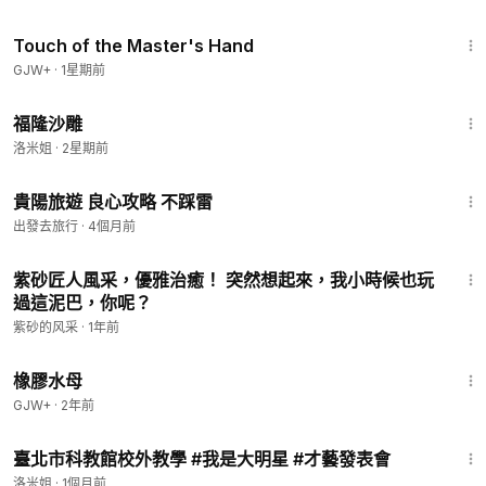
1:04:20
Touch of the Master's Hand
GJW+
·
1星期前
4:23
福隆沙雕
洛米姐
·
2星期前
5:38
貴陽旅遊 良心攻略 不踩雷
出發去旅行
·
4個月前
3:54
紫砂匠人風采，優雅治癒！ 突然想起來，我小時候也玩
過這泥巴，你呢？
紫砂的风采
·
1年前
1:19:47
橡膠水母
GJW+
·
2年前
2:06
臺北市科教館校外教學 #我是大明星 #才藝發表會
洛米姐
·
1個月前