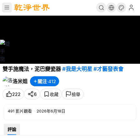
雙手施魔法，泥巴變瓷器
#我是大明星
#才藝發表會
洛米姐
關注
·
412
222
6
收藏
檢舉
491
影片觀看
·
2026年6月18日
評論