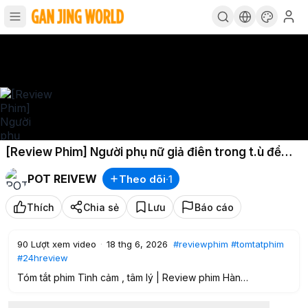
[Review Phim] Người phụ nữ giả điên trong t.ù để
bá.o th.ù cho con gái
POT REIVEW
Theo dõi
·
1
Thích
Chia sẻ
Lưu
Báo cáo
90
Lượt xem video
·
18 thg 6, 2026
#reviewphim
#tomtatphim
#24hreview
Tóm tắt phim Tình cảm , tâm lý | Review phim Hàn
Bộ phim nói về một người phụ nữ bị vu oan d.í.t con , và hành
trình đi tìm hung thủ để bá.o. th.ù cho đứa con gái tội nghiệp