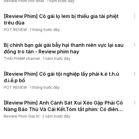
Tình Hay Nhất
Review Phim Hot Nhất
·
1 năm trước đây
1:02:47
[Review Phim] Cô gái lọ lem bị thiếu gia tài phiệt
trêu đùa
POT REIVEW
·
1 tháng trước đây
1:27:02
Bị chính bạn gái gài bẫy hại thanh niên vực lại sau
đống tro tàn - Review phim hay
THÁI PHẠM channel
·
1 năm trước đây
29:30
[Review Phim] Cô gái tội nghiệp lấy phải k.ẻ t.h.ù
d.i.ế.p bố
POT REIVEW
·
1 tháng trước đây
34:18
[Review Phim] Anh Cảnh Sát Xui Xẻo Gặp Phải Cô
Nàng Báo Thủ Và Cái Kết.Tóm tắt phim: Có điên
mới yêu
Review Phim Giải trí
·
2 năm trước đây