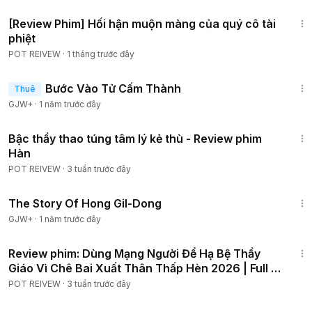
55:51
[Review Phim] Hối hận muộn màng của quý cô tài
phiệt
POT REIVEW
·
1 tháng trước đây
1:52:41
Bước Vào Tử Cấm Thành
Thuê
GJW+
·
1 năm trước đây
1:29:57
Bậc thầy thao túng tâm lý kẻ thù - Review phim
Hàn
POT REIVEW
·
3 tuần trước đây
1:06:48
The Story Of Hong Gil-Dong
GJW+
·
1 năm trước đây
45:33
Review phim: Dùng Mạng Người Để Hạ Bệ Thầy
Giáo Vì Chê Bai Xuất Thân Thấp Hèn 2026 | Full 6
Tập
POT REIVEW
·
3 tuần trước đây
1:12:29