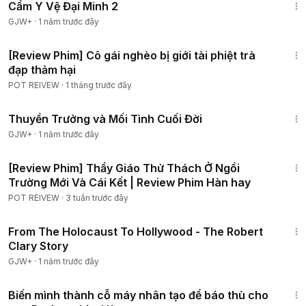
Cẩm Y Vệ Đại Minh 2
GJW+
·
1 năm trước đây
59:35
[Review Phim] Cô gái nghèo bị giới tài phiệt trà
đạp thảm hại
POT REIVEW
·
1 tháng trước đây
1:41:59
Thuyền Trưởng và Mối Tình Cuối Đời
GJW+
·
1 năm trước đây
1:50:54
[Review Phim] Thầy Giáo Thử Thách Ở Ngồi
Trường Mới Và Cái Kết | Review Phim Hàn hay
POT REIVEW
·
3 tuần trước đây
49:15
From The Holocaust To Hollywood - The Robert
Clary Story
GJW+
·
1 năm trước đây
1:02:52
Biến mình thành cỗ máy nhân tạo để báo thù cho