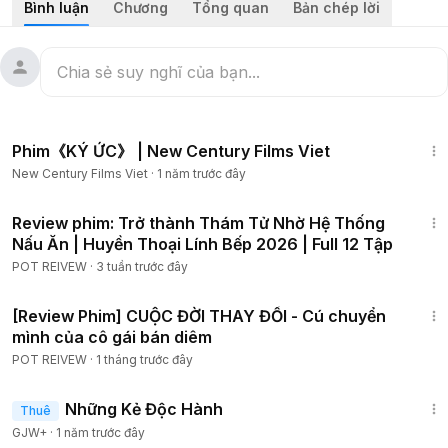
Bình luận
Chương
Tổng quan
Bản chép lời
ấy , trong quá trình đó cô vô tình trở thành một người chuyên
đi phá những vụ án bí ẩn và sau cùng đã nhận lại được một
cái kết hạnh phúc .!
#reviewphim
#tomtatphim
#24hreview
#tinhcam
1:13:48
#tamly
Phim《KÝ ỨC》 | New Century Films Viet
#reviewphimhay
New Century Films Viet
·
1 năm trước đây
1:46:35
Review phim: Trở thành Thám Tử Nhờ Hệ Thống
Nấu Ăn | Huyền Thoại Lính Bếp 2026 | Full 12 Tập
POT REIVEW
·
3 tuần trước đây
1:03:44
[Review Phim] CUỘC ĐỜI THAY ĐỔI - Cú chuyển
mình của cô gái bán diêm
POT REIVEW
·
1 tháng trước đây
1:37:38
Những Kẻ Độc Hành
Thuê
GJW+
·
1 năm trước đây