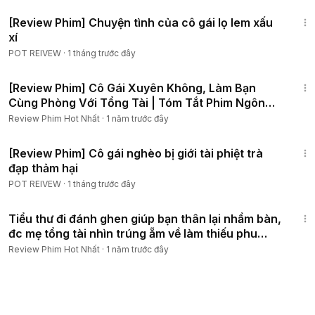
59:29
[Review Phim] Chuyện tình của cô gái lọ lem xấu
xí
POT REIVEW
·
1 tháng trước đây
1:16:44
[Review Phim] Cô Gái Xuyên Không, Làm Bạn
Cùng Phòng Với Tổng Tài | Tóm Tắt Phim Ngôn
Tình Hay Nhất
Review Phim Hot Nhất
·
1 năm trước đây
59:35
[Review Phim] Cô gái nghèo bị giới tài phiệt trà
đạp thảm hại
POT REIVEW
·
1 tháng trước đây
1:52:14
Tiểu thư đi đánh ghen giúp bạn thân lại nhầm bàn,
đc mẹ tổng tài nhìn trúng ẵm về làm thiếu phu
nhân
Review Phim Hot Nhất
·
1 năm trước đây