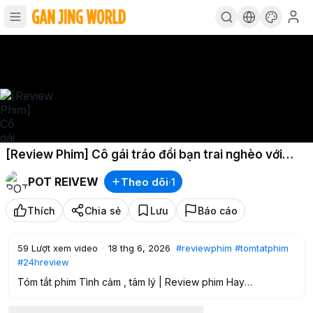
[Review Phim] Cô gái tráo đổi bạn trai nghèo với
thiếu gia tài phiệt
POT REIVEW
Theo dõi
·
1
Thích
Chia sẻ
Lưu
Báo cáo
59
Lượt xem video
·
18 thg 6, 2026
#reviewphim
#tomtatphim
#24hreview
Tóm tắt phim Tình cảm , tâm lý | Review phim Hay
Cô gái tráo đổi bạn trai nghèo với thiếu gia tài phiệt