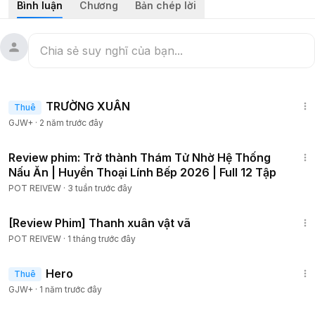
Bình luận
Chương
Bản chép lời
#reviewphim
#tomtatphim
#24hreview
#tinhcam
#tamly
#reviewphimhay
1:25:38
TRƯỜNG XUÂN
Thuê
GJW+
·
2 năm trước đây
1:46:35
Review phim: Trở thành Thám Tử Nhờ Hệ Thống
Nấu Ăn | Huyền Thoại Lính Bếp 2026 | Full 12 Tập
POT REIVEW
·
3 tuần trước đây
1:16:24
[Review Phim] Thanh xuân vật vã
POT REIVEW
·
1 tháng trước đây
1:34:36
Hero
Thuê
GJW+
·
1 năm trước đây
1:03:44