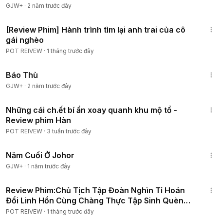
GJW+
·
2 năm trước đây
2:06:45
[Review Phim] Hành trình tìm lại anh trai của cô
gái nghèo
POT REIVEW
·
1 tháng trước đây
1:31:04
Báo Thù
GJW+
·
2 năm trước đây
32:47
Những cái ch.ết bí ẩn xoay quanh khu mộ tổ -
Review phim Hàn
POT REIVEW
·
3 tuần trước đây
12:04
Năm Cuối Ở Johor
GJW+
·
1 năm trước đây
1:29:26
Review Phim:Chủ Tịch Tập Đoàn Nghìn Tỉ Hoán
Đổi Linh Hồn Cùng Chàng Thực Tập Sinh Quèn
2026|Tập 1-8
POT REIVEW
·
1 tháng trước đây