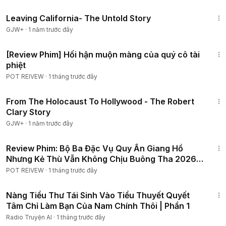
1:10:27
Leaving California- The Untold Story
GJW+
·
1 năm trước đây
55:51
[Review Phim] Hối hận muộn màng của quý cô tài
phiệt
POT REIVEW
·
1 tháng trước đây
49:15
From The Holocaust To Hollywood - The Robert
Clary Story
GJW+
·
1 năm trước đây
1:28:21
Review Phim: Bộ Ba Đặc Vụ Quy Ẩn Giang Hồ
Nhưng Kẻ Thù Vẫn Không Chịu Buông Tha 2026 |
Tập 1-10
POT REIVEW
·
1 tháng trước đây
3:16:38
Nàng Tiểu Thư Tái Sinh Vào Tiểu Thuyết Quyết
Tâm Chỉ Làm Bạn Của Nam Chính Thôi | Phần 1
Radio Truyện AI
·
1 tháng trước đây