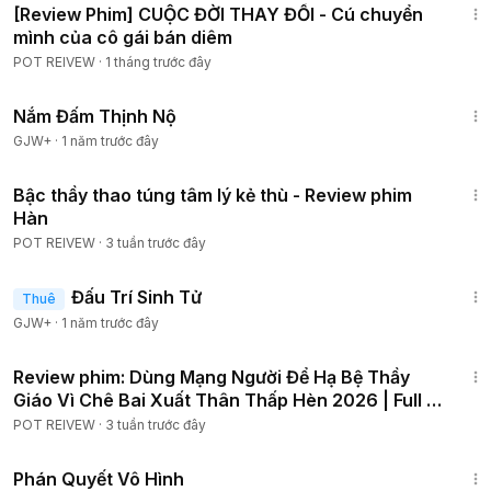
[Review Phim] CUỘC ĐỜI THAY ĐỔI - Cú chuyển
mình của cô gái bán diêm
POT REIVEW
·
1 tháng trước đây
1:46:06
Nắm Đấm Thịnh Nộ
GJW+
·
1 năm trước đây
1:29:57
Bậc thầy thao túng tâm lý kẻ thù - Review phim
Hàn
POT REIVEW
·
3 tuần trước đây
2:13:02
Đấu Trí Sinh Tử
Thuê
GJW+
·
1 năm trước đây
45:33
Review phim: Dùng Mạng Người Để Hạ Bệ Thầy
Giáo Vì Chê Bai Xuất Thân Thấp Hèn 2026 | Full 6
Tập
POT REIVEW
·
3 tuần trước đây
1:48:57
Phán Quyết Vô Hình