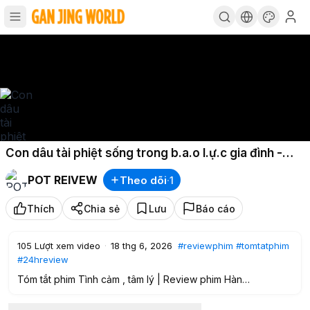
Con dâu tài phiệt sống trong b.a.o l.ự.c gia đình -
Review phim Hàn
POT REIVEW
Theo dõi
·
1
Thích
Chia sẻ
Lưu
Báo cáo
105
Lượt xem video
·
18 thg 6, 2026
#reviewphim
#tomtatphim
#24hreview
Tóm tắt phim Tình cảm , tâm lý | Review phim Hàn
Con dâu tài phiệt sống trong b.a.o l.ự.c gia đình...!