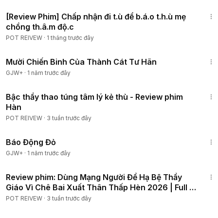
35:58
[Review Phim] Chấp nhận đi t.ù để b.á.o t.h.ù mẹ
chồng th.â.m độ.c
POT REIVEW
·
1 tháng trước đây
1:31:35
Mười Chiến Binh Của Thành Cát Tư Hãn
GJW+
·
1 năm trước đây
1:29:57
Bậc thầy thao túng tâm lý kẻ thù - Review phim
Hàn
POT REIVEW
·
3 tuần trước đây
1:20:36
Báo Động Đỏ
GJW+
·
1 năm trước đây
45:33
Review phim: Dùng Mạng Người Để Hạ Bệ Thầy
Giáo Vì Chê Bai Xuất Thân Thấp Hèn 2026 | Full 6
Tập
POT REIVEW
·
3 tuần trước đây
1:46:06