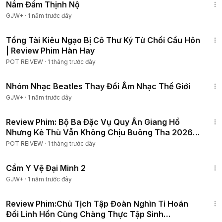
Nắm Đấm Thịnh Nộ
GJW+
·
1 năm trước đây
51:09
Tổng Tài Kiêu Ngạo Bị Cô Thư Ký Từ Chối Cầu Hôn
| Review Phim Hàn Hay
POT REIVEW
·
1 tháng trước đây
1:49:29
Nhóm Nhạc Beatles Thay Đổi Âm Nhạc Thế Giới
GJW+
·
1 năm trước đây
1:28:21
Review Phim: Bộ Ba Đặc Vụ Quy Ẩn Giang Hồ
Nhưng Kẻ Thù Vẫn Không Chịu Buông Tha 2026 |
Tập 1-10
POT REIVEW
·
1 tháng trước đây
1:12:29
Cẩm Y Vệ Đại Minh 2
GJW+
·
1 năm trước đây
2:06:44
Review Phim:Chủ Tịch Tập Đoàn Nghìn Tỉ Hoán
Đổi Linh Hồn Cùng Chàng Thực Tập Sinh