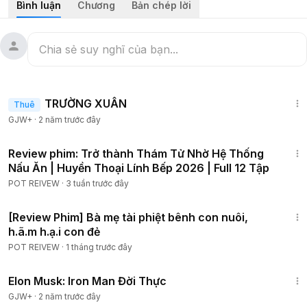
Bình luận
Chương
Bản chép lời
#reviewphim
#tomtatphim
#24hreview
#tinhcam
#tamly
#reviewphimhay
1:25:38
TRƯỜNG XUÂN
Thuê
GJW+
·
2 năm trước đây
1:46:35
Review phim: Trở thành Thám Tử Nhờ Hệ Thống
Nấu Ăn | Huyền Thoại Lính Bếp 2026 | Full 12 Tập
POT REIVEW
·
3 tuần trước đây
1:02:11
[Review Phim] Bà mẹ tài phiệt bênh con nuôi,
h.ã.m h.ạ.i con đẻ
POT REIVEW
·
1 tháng trước đây
1:14:27
Elon Musk: Iron Man Đời Thực
GJW+
·
2 năm trước đây