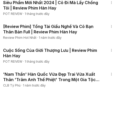
Siêu Phẩm Mới Nhất 2024 | Cô Đi Mà Lấy Chồng
Tôi | Review Phim Hàn Hay
POT REIVEW
·
1 tháng trước đây
1:27:12
[Review Phim] Tổng Tài Giấu Nghề Và Cô Bạn
Thân Bản Full | Review Phim Hàn Hay
Review Phim Hot Nhất
·
1 năm trước đây
46:45
Cuộc Sống Của Giới Thượng Lưu | Review Phim
Hàn Hay
POT REIVEW
·
1 tháng trước đây
20:16
'Nam Thần' Hàn Quốc Vừa Đẹp Trai Vừa Xuất
Thân 'Trâm Anh Thế Phiệt' Trong Một Gia Tộc
Siêu Giàu
CLB Tỷ Phú
·
1 năm trước đây