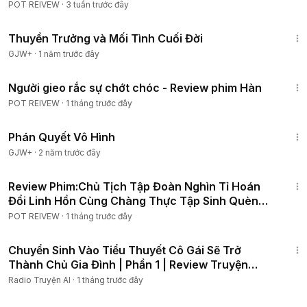
Quèn2026|Full12tập
POT REIVEW
·
3 tuần trước đây
1:41:59
Thuyền Trưởng và Mối Tình Cuối Đời
GJW+
·
1 năm trước đây
37:49
Người gieo rắc sự chớt chóc - Review phim Hàn
POT REIVEW
·
1 tháng trước đây
1:48:57
Phán Quyết Vô Hình
GJW+
·
2 năm trước đây
1:29:26
Review Phim:Chủ Tịch Tập Đoàn Nghìn Tỉ Hoán
Đổi Linh Hồn Cùng Chàng Thực Tập Sinh Quèn
2026|Tập 1-8
POT REIVEW
·
1 tháng trước đây
7:11:26
Chuyển Sinh Vào Tiểu Thuyết Cô Gái Sẽ Trở
Thành Chủ Gia Đình | Phần 1 | Review Truyện
Tranh
Radio Truyện AI
·
1 tháng trước đây
43:08