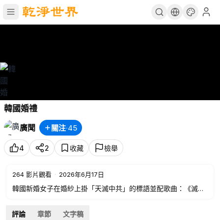
韓國婚禮
廣聞
關注
·
45
4
2
收藏
檢舉
264
影片觀看
·
2026年6月17日
韓國新婚女子在婚紗上掛「天滅中共」的標語並配歌曲：《滅共
之火》（멸공의 횃불）
評論
章節
文字稿