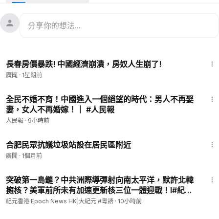
7:39
長春房價暴跌! 中國經濟崩潰，房奴人生崩了!
廣聞
·
1星期前
17:54
全民不婚不育！中國進入一個絕望的時代：男人不再娶
妻，女人不再婚嫁！｜ #人民報
人民報
·
9小時前
1:07
合肥民眾抗議垃圾站設在居民區附近
廣聞
·
1個月前
10:49
突破第一島鏈？中共洲際導彈射向南太平洋，默許北韓
擁核？美軍前所未有加速更新核三位一體迎戰！l#紀元
香港 粵語
紀元香港 Epoch News HK|大紀元 #粵語
·
10小時前
1:15:33