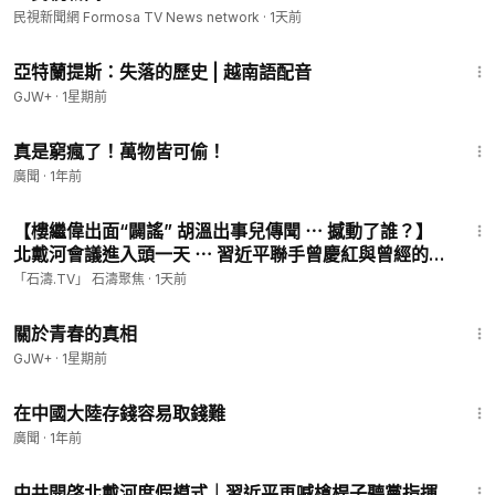
民視新聞網 Formosa TV News network
·
1天前
43:00
亞特蘭提斯：失落的歷史 | 越南語配音
GJW+
·
1星期前
14:58
真是窮瘋了！萬物皆可偷！
廣聞
·
1年前
14:42
【樓繼偉出面“闢謠” 胡溫出事兒傳聞 ⋯ 撼動了誰？】
北戴河會議進入頭一天 ⋯ 習近平聯手曾慶紅與曾經的保
習派：開打！（08/04/26）#習近平 #北戴河
「石濤.TV」 石濤聚焦
·
1天前
1:06:53
關於青春的真相
GJW+
·
1星期前
21:02
在中國大陸存錢容易取錢難
廣聞
·
1年前
1:09:20
中共開啓北戴河度假模式｜習近平再喊槍桿子聽黨指揮