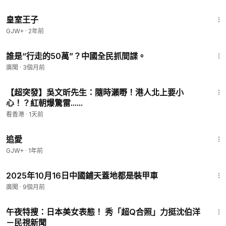
1:28:27
皇室王子
GJW+
·
2年前
7:03
誰是“行走的50萬”？中國全民抓間諜。
廣聞
·
3個月前
1:00:33
【超突發】吳文昕先生：隨時瀨嘢！港人北上要小
心！？紅朝爆驚雷......
看香港
·
1天前
1:39:46
追愛
GJW+
·
1年前
2:42
2025年10月16日中國鋪天蓋地都是裝甲車
廣聞
·
9個月前
3:31
午夜特搜：日本美女表態！ 秀「超Q合照」力挺沈伯洋
－民視新聞