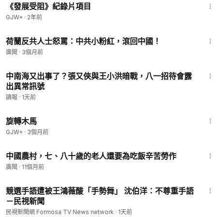
《發展受阻》紀錄片項目
GJW+
·
2年前
3:53
荷蘭反共人士怒罵：中共小粉紅，滾回中國！
廣聞
·
3個月前
8:47
中南海又出事了？張又俠與王小洪暗戰，八一招待會露
出異常訊號
讀報
·
1天前
1:53:33
旋轉木馬
GJW+
·
3個月前
2:29
中國農村，七、八十歲的老人還要為吃飯辛苦勞作
廣聞
·
11個月前
1:30
競選手語遭被王鴻薇酸「手勢舞」 沈伯洋：不尊重手語
－民視新聞
民視新聞網 Formosa TV News network
·
1天前