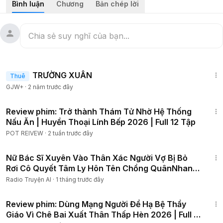
Bình luận
Chương
Bản chép lời
#tomtatphim
#24hreview
#tinhcam
#tamly
#reviewphimhay
1:25:38
TRƯỜNG XUÂN
Thuê
GJW+
·
2 năm trước đây
1:46:35
Review phim: Trở thành Thám Tử Nhờ Hệ Thống
Nấu Ăn | Huyền Thoại Lính Bếp 2026 | Full 12 Tập
POT REIVEW
·
2 tuần trước đây
2:02:04
Nữ Bác Sĩ Xuyên Vào Thân Xác Người Vợ Bị Bỏ
Rơi Cô Quyết Tâm Ly Hôn Tên Chồng QuânNhan
Để LàmGiàu P1
Radio Truyện AI
·
1 tháng trước đây
45:33
Review phim: Dùng Mạng Người Để Hạ Bệ Thầy
Giáo Vì Chê Bai Xuất Thân Thấp Hèn 2026 | Full 6