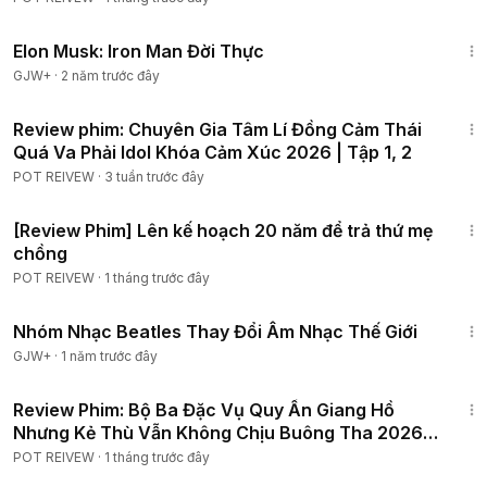
1:14:27
Elon Musk: Iron Man Đời Thực
GJW+
·
2 năm trước đây
19:30
Review phim: Chuyên Gia Tâm Lí Đồng Cảm Thái
Quá Va Phải Idol Khóa Cảm Xúc 2026 | Tập 1, 2
POT REIVEW
·
3 tuần trước đây
1:10:02
[Review Phim] Lên kế hoạch 20 năm để trả thứ mẹ
chồng
POT REIVEW
·
1 tháng trước đây
1:49:29
Nhóm Nhạc Beatles Thay Đổi Âm Nhạc Thế Giới
GJW+
·
1 năm trước đây
1:28:21
Review Phim: Bộ Ba Đặc Vụ Quy Ẩn Giang Hồ
Nhưng Kẻ Thù Vẫn Không Chịu Buông Tha 2026 |
Tập 1-10
POT REIVEW
·
1 tháng trước đây