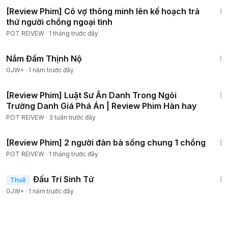
1:40:42
[Review Phim] Cô vợ thông minh lên kế hoạch trả
thứ người chồng ngoại tình
POT REIVEW
·
1 tháng trước đây
1:46:06
Nắm Đấm Thịnh Nộ
GJW+
·
1 năm trước đây
1:25:40
[Review Phim] Luật Sư Ẩn Danh Trong Ngôi
Trường Danh Giá Phá Án | Review Phim Hàn hay
POT REIVEW
·
3 tuần trước đây
1:16:24
[Review Phim] 2 người đàn bà sống chung 1 chồng
POT REIVEW
·
1 tháng trước đây
2:13:02
Đấu Trí Sinh Tử
Thuê
GJW+
·
1 năm trước đây