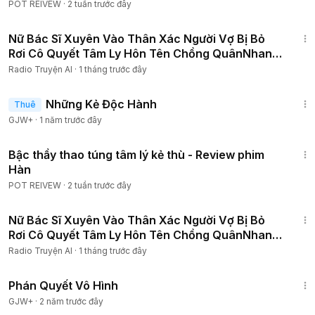
Tập
POT REIVEW
·
2 tuần trước đây
1:47:45
Nữ Bác Sĩ Xuyên Vào Thân Xác Người Vợ Bị Bỏ
Rơi Cô Quyết Tâm Ly Hôn Tên Chồng QuânNhan
Để LàmGiàu P2
Radio Truyện AI
·
1 tháng trước đây
1:37:38
Những Kẻ Độc Hành
Thuê
GJW+
·
1 năm trước đây
1:29:57
Bậc thầy thao túng tâm lý kẻ thù - Review phim
Hàn
POT REIVEW
·
2 tuần trước đây
1:51:12
Nữ Bác Sĩ Xuyên Vào Thân Xác Người Vợ Bị Bỏ
Rơi Cô Quyết Tâm Ly Hôn Tên Chồng QuânNhan
Để LàmGiàu P3
Radio Truyện AI
·
1 tháng trước đây
1:48:57
Phán Quyết Vô Hình
GJW+
·
2 năm trước đây