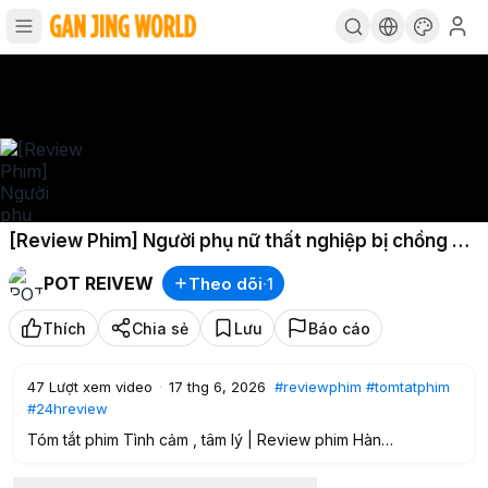
[Review Phim] Người phụ nữ thất nghiệp bị chồng coi
thường
POT REIVEW
Theo dõi
·
1
Thích
Chia sẻ
Lưu
Báo cáo
47
Lượt xem video
·
17 thg 6, 2026
#reviewphim
#tomtatphim
#24hreview
Tóm tắt phim Tình cảm , tâm lý | Review phim Hàn
Người phụ nữ thất nghiệp bị chồng coi thường
#reviewphim