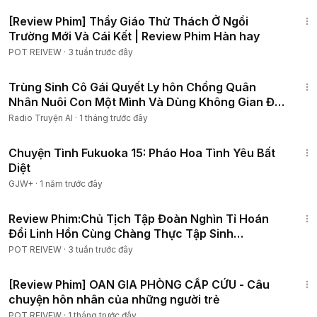
1:50:54
[Review Phim] Thầy Giáo Thử Thách Ở Ngồi
Trường Mới Và Cái Kết | Review Phim Hàn hay
POT REIVEW
·
3 tuần trước đây
2:01:32
Trùng Sinh Cô Gái Quyết Ly hôn Chồng Quân
Nhân Nuôi Con Một Mình Và Dùng Không Gian Để
Làm Giàu #1
Radio Truyện AI
·
1 tháng trước đây
50:20
Chuyện Tình Fukuoka 15: Pháo Hoa Tình Yêu Bất
Diệt
GJW+
·
1 năm trước đây
2:06:44
Review Phim:Chủ Tịch Tập Đoàn Nghìn Tỉ Hoán
Đổi Linh Hồn Cùng Chàng Thực Tập Sinh
Quèn2026|Full12tập
POT REIVEW
·
3 tuần trước đây
1:16:21
[Review Phim] OAN GIA PHÒNG CẤP CỨU - Câu
chuyện hôn nhân của những người trẻ
POT REIVEW
·
1 tháng trước đây