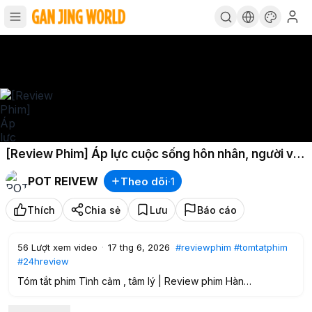
[Review Phim] Áp lực cuộc sống hôn nhân, người vợ
lên kế hoạch ngoại tình
POT REIVEW
Theo dõi
·
1
Thích
Chia sẻ
Lưu
Báo cáo
56
Lượt xem video
·
17 thg 6, 2026
#reviewphim
#tomtatphim
#24hreview
Tóm tắt phim Tình cảm , tâm lý | Review phim Hàn
Áp lực cuộc sống hôn nhân, người vợ lên kế hoạch ngoại
tình