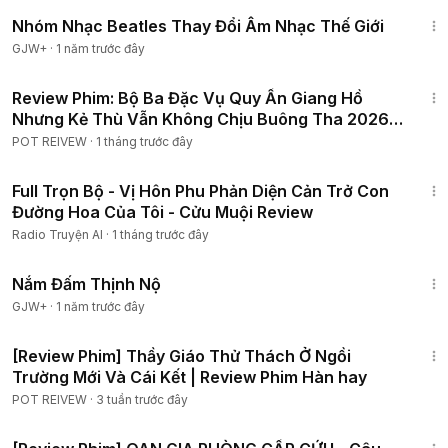
1:49:29
Nhóm Nhạc Beatles Thay Đổi Âm Nhạc Thế Giới
GJW+
·
1 năm trước đây
1:28:21
Review Phim: Bộ Ba Đặc Vụ Quy Ẩn Giang Hồ
Nhưng Kẻ Thù Vẫn Không Chịu Buông Tha 2026 |
Tập 1-10
POT REIVEW
·
1 tháng trước đây
4:31:24
Full Trọn Bộ - Vị Hôn Phu Phản Diện Cản Trở Con
Đường Hoa Của Tôi - Cửu Muội Review
Radio Truyện AI
·
1 tháng trước đây
1:46:06
Nắm Đấm Thịnh Nộ
GJW+
·
1 năm trước đây
1:50:54
[Review Phim] Thầy Giáo Thử Thách Ở Ngồi
Trường Mới Và Cái Kết | Review Phim Hàn hay
POT REIVEW
·
3 tuần trước đây
1:16:21