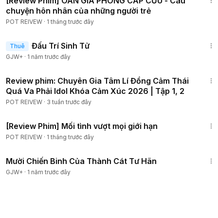
[Review Phim] OAN GIA PHÒNG CẤP CỨU - Câu
chuyện hôn nhân của những người trẻ
POT REIVEW
·
1 tháng trước đây
2:13:02
Đấu Trí Sinh Tử
Thuê
GJW+
·
1 năm trước đây
19:30
Review phim: Chuyên Gia Tâm Lí Đồng Cảm Thái
Quá Va Phải Idol Khóa Cảm Xúc 2026 | Tập 1, 2
POT REIVEW
·
3 tuần trước đây
1:36:31
[Review Phim] Mối tình vượt mọi giới hạn
POT REIVEW
·
1 tháng trước đây
1:31:35
Mười Chiến Binh Của Thành Cát Tư Hãn
GJW+
·
1 năm trước đây