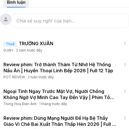
Bình luận
#reviewphim
#tomtatphim
#24hreview
#tinhcam
#tamly
#reviewphimhay
1:25:38
TRƯỜNG XUÂN
Thuê
GJW+
·
2 năm trước đây
1:46:35
Review phim: Trở thành Thám Tử Nhờ Hệ Thống
Nấu Ăn | Huyền Thoại Lính Bếp 2026 | Full 12 Tập
POT REIVEW
·
2 tuần trước đây
1:43:12
Ngoại Tình Ngay Trước Mặt Vợ, Người Chồng
Không Ngờ Vợ Mình Cao Tay Đến Vậy | Phim Tổng
Tài 2026
Trung Hoa Điện Ảnh
·
1 tháng trước đây
45:33
Review phim: Dùng Mạng Người Để Hạ Bệ Thầy
Giáo Vì Chê Bai Xuất Thân Thấp Hèn 2026 | Full 6