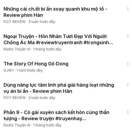
32:47
Những cái ch.ết bí ẩn xoay quanh khu mộ tổ -
Review phim Hàn
POT REIVEW
·
3 tuần trước đây
39:17
Ngoại Truyện - Hôn Nhân Tươi Đẹp Với Người
Chồng Ác Ma #reviewtruyentranh #trongsinh
#trungsinh
Radio Truyện AI
·
1 tháng trước đây
1:06:48
The Story Of Hong Gil-Dong
GJW+
·
1 năm trước đây
44:53
Dùng năng lực tâm linh phá giải hàng loạt những
vụ án bí ẩn - Review phim Hàn
POT REIVEW
·
3 tuần trước đây
55:30
Phần 9 - Cô gái xuyên sách kết hôn cùng thần
tượng - Review truyện #truyenhay
#reviewtruyentranh
Radio Truyện AI
·
1 tháng trước đây