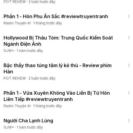
Tập
POT REIVEW
·
2 tuần trước đây
59:06
Phần 1 - Hôn Phu Ẩn Sắc #reviewtruyentranh
Radio Truyện AI
·
1 tháng trước đây
1:03:56
Hollywood Bị Thâu Tóm: Trung Quốc Kiểm Soát
Ngành Điện Ảnh
GJW+
·
1 năm trước đây
1:29:57
Bậc thầy thao túng tâm lý kẻ thù - Review phim
Hàn
POT REIVEW
·
2 tuần trước đây
58:25
Phần 1 - Vừa Xuyên Không Vào Liền Bị Từ Hôn
Liên Tiếp #reviewtruyentranh
Radio Truyện AI
·
1 tháng trước đây
1:13:53
Người Cha Lạnh Lùng
GJW+
·
1 năm trước đây