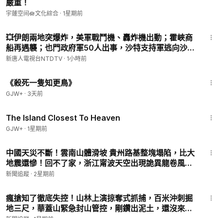
嚴重！
宇蓮空间🪷文化綜合
·
1星期前
31:30
💥伊朗兩地突爆炸，美軍戰鬥機、轟炸機出動；霍峽商
船再遇襲；也門政府軍50人出事，沙特支持軍逃向沙
漠；以色列紅海軍演；伊朗獅子大開口，強硬派將領上
新唐人電視台NTDTV
·
1小時前
位；傳栗戰書家族遭連根拔起｜#新唐人
2:09:28
《殺死一隻知更鳥》
GJW+
·
3天前
1:42:35
The Island Closest To Heaven
GJW+
·
1星期前
10:21
中國天災不斷！雲南山體滑坡 貴州路基整塊塌陷，比大
地震還慘！回不了家，浙江甯波天空出現詭異龍卷風，
重慶彭水錯過黃金救援72小時，大巴車乘客下落不明
新聞追蹤
·
2星期前
8:08
瘋搶知了徹底失控！山林上演掠奪式抓捕，百米沖刺掘
地三尺，華蓋山緊急封山管控，剛鑽出泥土，還沒來得