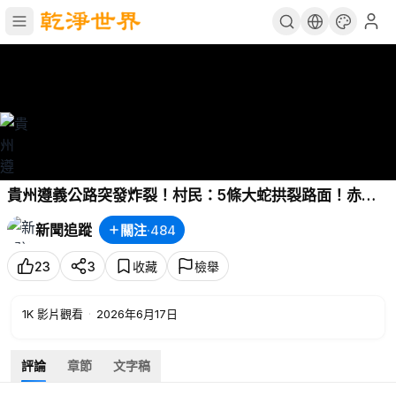
貴州遵義公路突發炸裂！村民：5條大蛇拱裂路面！赤峰
暴雨冲塌萬達吊頂！城市陷入沼澤，半身泡入水中，北京
新聞追蹤
關注
·
484
暴雨突襲牛馬從頭淋到腳！
23
3
收藏
檢舉
1K
影片觀看
·
2026年6月17日
評論
章節
文字稿