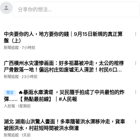
5:38
中央要你的人，地方要你的錢｜9月15日新規的真正算
盤（上）
新聞追蹤
·
7小時前
25:33
广西横州水灾凄惨画面：好多祖墓被冲走，太公的棺椁
尸骨散落一地！偏远村庄如废墟无人清淤！村民6口人
只活下1个，活着的人一夜白头！
新聞追蹤
·
23小時前
10:53
🔥暴雨水庫潰堤 ，災民隨手拍成了中共最怕的炸
獨家
彈……【 熱點最前線】｜#人民報
人民報
·
1星期前
8:25
湖北 湖南山洪驚人畫面！多車隨著洪水漂移沖走，貨車
被困洪水，村莊短時間被洪水倒灌
新聞追蹤
·
1天前