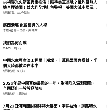
央視曝光火箭軍兵棋推演！瞄準美軍基地？俄炸藥無人
機直撲德國！義大利全境紅色警報；美國大減中國留學
簽證！強颱白海豚直撲浙閩|【#新聞直擊】
新聞直擊
·
44分鐘前
2026.08.06
1:07:55
廣西潰壩 似曾相識的人禍
李肅Hi5第一頻道
·
1星期前
52:05
我們為何而戰
GJW+
·
1年前
9:47
中國水庫豆腐渣工程馬上崩塌，上萬民眾緊急撤離，半
個大陸都被淹在水中
新聞追蹤
·
6天前
10:34
2026年是中國百姓最難的一年，生活陷入深淵艱難，
全國透出一股股窮酸味
新聞追蹤
·
1星期前
3:19
7月23日河南開封突降特大暴雨，車輛被淹，道路積水