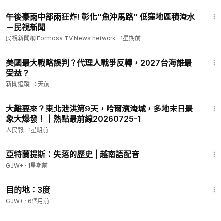
1:26
午後豪雨中部雨狂炸! 彰化"魚沖馬路" 低窪地區積淹水
－民視新聞
民視新聞網 Formosa TV News network
·
1星期前
11:55
美國最大戰略誤判？代理人戰爭反轉，2027台海誰最
受益？
新聞追蹤
·
3天前
16:18
大難要來？東北泄洪第9天，哈爾濱淹城，多地末日景
象大爆發！｜熱點最前線20260725-1
人民報
·
1星期前
43:00
亞特蘭提斯：失落的歷史 | 越南語配音
GJW+
·
1星期前
1:05:16
目的地：3度
GJW+
·
6個月前
14:06