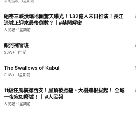
及往樹幹攀爬，轉眼就被壹搶而空
新聞追蹤
·
1星期前
21:09
絕密三峽潰壩地圖驚天曝光！1.32億人末日推演！長江
流域正迎來最後倒數？｜#禁聞解密
人民報
·
1星期前
2:26:39
銀河補習班
GJW+
·
1年前
1:20:43
The Swallows of Kabul
GJW+
·
1星期前
12:00
11級狂風橫掃西安！屋頂被掀翻、大樹連根拔起！ 全城
一夜宛如廢墟！｜ #人民報
人民報
·
1星期前