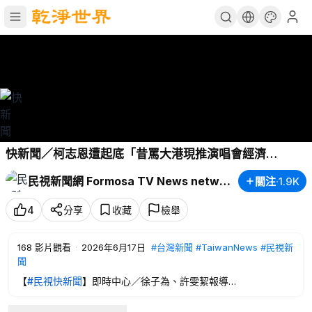
快新聞／柯志恩遭起底「昔罵大港現推演唱會經濟
2.0」 陳其邁回應了－民視新聞
民視新聞網 Formosa TV News network
關注
·
1.9K
4
分享
收藏
檢舉
168
影片觀看
·
2026年6月17日
#台灣新聞
#TaiwanNews
#民視新
聞
【
#民視快新聞
】即時中心／徐子為、許雯絜報導