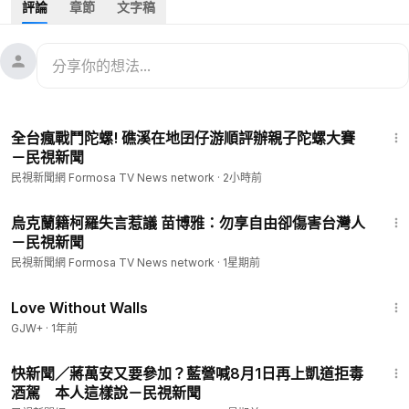
評論
章節
文字稿
年底九合一大選，國民黨高雄市長參選人柯志恩昨（16）日在發
表「演唱會經濟2.0」政策，貼文發布後，卻遭大批網友質疑，
「妳四年前可是痛罵大港、痛罵演唱會耶」，對此，高雄市長陳
其邁今（17）受訪指出，大港開唱是高雄精神的象徵，另也強
調，大港從來都不是說市府規劃或主導，它同時由樂團、樂迷跟
1:45
所有的年輕人，以及相關的喜愛音樂的人士大家共同發想而來的
全台瘋戰鬥陀螺! 礁溪在地囝仔游順評辦親子陀螺大賽
「不能說你喜歡它唱什麼歌、它講什麼話，你不喜歡你就把它禁
－民視新聞
掉」。
民視新聞網 Formosa TV News network
·
2小時前
1:48
烏克蘭籍柯羅失言惹議 苗博雅：勿享自由卻傷害台灣人
－民視新聞
#台灣新聞
#TaiwanNews
#民視新聞
#FTV新聞
#Taiwan
民視新聞網 Formosa TV News network
·
1星期前
--
1:52:04
看新聞：
https://www.ftvnews.com.tw/news/detail/2026617W
Love Without Walls
0517?utm_source=youtube&utm_medium=description
GJW+
·
1年前
更多相關新聞：
https://www.ftvnews.com.tw/tag/%E6%9F%A
2:18
F%E5%BF%97%E6%81%A9
快新聞／蔣萬安又要參加？藍營喊8月1日再上凱道拒毒
--
酒駕 本人這樣說－民視新聞
📱下載民視新聞APP →
https://www.ftvnews.com.tw/download