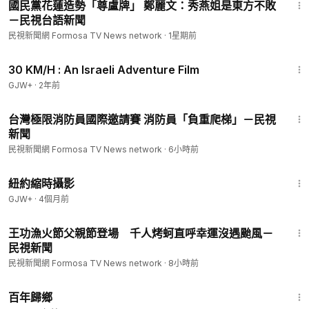
國民黨花蓮造勢「尊盧牌」 鄭麗文：秀燕姐是東方不敗
－民視台語新聞
民視新聞網 Formosa TV News network
·
1星期前
1:08:12
30 KM/H : An Israeli Adventure Film
GJW+
·
2年前
1:45
台灣極限消防員國際邀請賽 消防員「負重爬梯」－民視
新聞
民視新聞網 Formosa TV News network
·
6小時前
16:44
紐約縮時攝影
GJW+
·
4個月前
1:19
王功漁火節父親節登場 千人烤蚵直呼幸運沒遇颱風－
民視新聞
民視新聞網 Formosa TV News network
·
8小時前
56:11
百年歸鄉