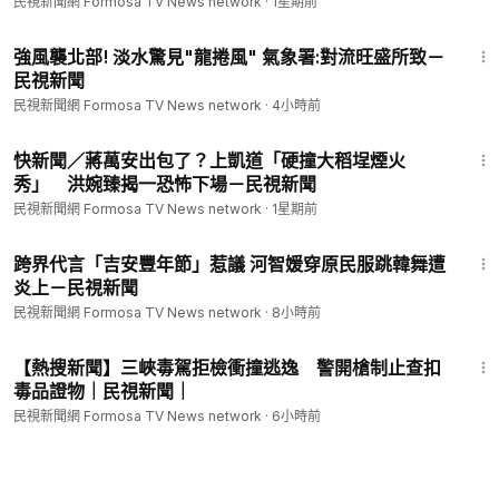
民視新聞網 Formosa TV News network
·
1星期前
1:37
強風襲北部! 淡水驚見"龍捲風" 氣象署:對流旺盛所致－
民視新聞
民視新聞網 Formosa TV News network
·
4小時前
1:22
快新聞／蔣萬安出包了？上凱道「硬撞大稻埕煙火
秀」 洪婉臻揭一恐怖下場－民視新聞
民視新聞網 Formosa TV News network
·
1星期前
2:02
跨界代言「吉安豐年節」惹議 河智媛穿原民服跳韓舞遭
炎上－民視新聞
民視新聞網 Formosa TV News network
·
8小時前
4:33
【熱搜新聞】三峽毒駕拒檢衝撞逃逸 警開槍制止查扣
毒品證物｜民視新聞｜
民視新聞網 Formosa TV News network
·
6小時前