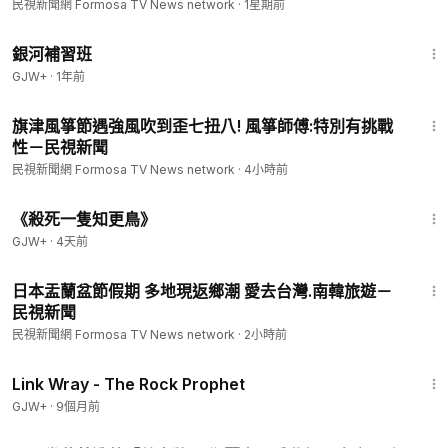
民視新聞網 Formosa TV News network
·
1星期前
✅ 民視新聞網：
https://www.ftvnews.com.tw/
2:26:39
✅ 民視新聞FB：
https://www.facebook.com/ftvnews53
銀河補習班
✅ 加入民視LINE：
https://lin.ee/jvHY7X4
GJW+
·
1年前
✅ 訂閱民視IG：
https://www.instagram.com/ftvnews/
1:30
旗津風箏節遇強風吹到歪七扭八! 風箏師傅:特別有挑戰
性－民視新聞
民視新聞網 Formosa TV News network
·
4小時前
2:09:28
《殺死一隻知更鳥》
GJW+
·
4天前
1:26
日本盂蘭盆節假期 多地現返鄉潮 愛去台灣.南韓旅遊－
民視新聞
民視新聞網 Formosa TV News network
·
2小時前
1:27:48
Link Wray - The Rock Prophet
GJW+
·
9個月前
2:24