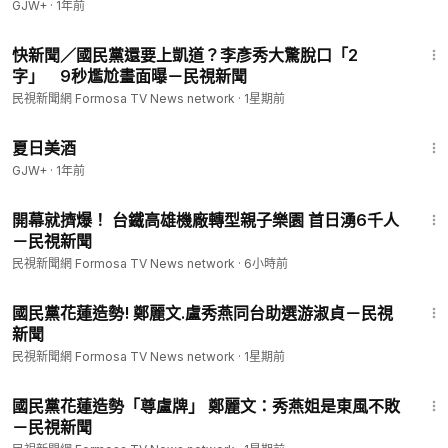
GJW+
·
1年前
1:10
快新聞／國民黨還要上凱道？李彥秀大驚脫口「2
字」 9秒尷尬畫面曝－民視新聞
民視新聞網 Formosa TV News network
·
1星期前
1:30:27
夏日美酒
GJW+
·
1年前
2:12
開幕就擠爆！ 台鐵高雄機廠轉型親子樂園 首日湧6千人
－民視新聞
民視新聞網 Formosa TV News network
·
6小時前
1:06
國民黨花蓮造勢! 鄭麗文.盧秀燕同台助選游淑貞－民視
新聞
民視新聞網 Formosa TV News network
·
1星期前
2:17
國民黨花蓮造勢「尊盧牌」 鄭麗文：秀燕姐是東風不敗
－民視新聞