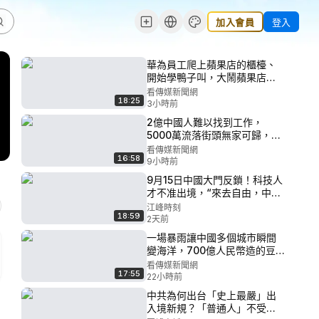
加入會員
登入
華為員工爬上蘋果店的櫃檯、
開始學鴨子叫，大鬧蘋果店，
銷量和品質比不過蘋果，就使
看傳媒新聞網
18:25
出下三濫的手段！竹知了火
3小時前
了，華爲這次完了，被2億中國
2億中國人難以找到工作，
人抵制
5000萬流落街頭無家可歸，中
國大崩潰即將來臨！年輕人被
看傳媒新聞網
16:58
經濟壓到絕望，工資越來越低
9小時前
生活艱難，沒希望了，百姓集
9月15日中國大門反鎖！科技人
體躺平
才不准出境，“來去自由，中國
大門永遠敞開”承諾成灰！美國
江峰時刻
18:59
科技富豪、中國石油科技之父
2天前
蕭光琰悲劇重演？【歷史上的
一場暴雨讓中國多個城市瞬間
今天20260805第414期】#中
變海洋，700億人民幣造的豆
國時局
腐渣排水系統形同虛設
看傳媒新聞網
17:55
22小時前
中共為何出台「史上最嚴」出
入境新規？「普通人」不受影