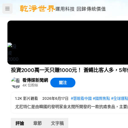
運用科技 回歸傳統價值
投資2000萬一天只賺1000元！ 蒼蠅比客人多，5
看傳媒新聞網
關注
4K
位粉絲
1.2K
影片觀看
·
2026年6月17日
#慧眼看中國
#國際焦點
#全球爆
尤尼特仁是由韓國的發明家金太閏所開發的一款抗癌食品，主要
點擊贊助商連結，了解更多：
https://www.tianrun.com.
7%B4%85%E5%8F%83%E4%B8%B8-copy-1
評論
章節
文字稿