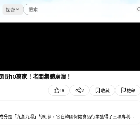
探索
年倒閉10萬家！老闆集體崩潰！
18
2
收藏
檢舉
點
成分是「九蒸九曝」的紅參，它在韓國保健食品行業獲得了三項專利。
au/products/%E5%B0%A4%E5%B0%BC%E7%89%B9%E4%BB%81%E