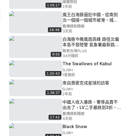
響？美民主社會主義者 誓言保
圍爐夜話
1:05:17
衛中國「社會主義」？｜唐靖
2天前
遠 Jason 薇羽 方菲｜圍爐夜
風王白海豚逼近中國，從南到
話 8/5
北一個接一個城市被淹，城市
排水失效、大壩泄洪引發恐
看傳媒新聞網
16:46
慌，下一場災難正在逼近
3天前
白海豚今晚風雨高峰 路徑北偏
本島不發陸警 氣象署最新路徑.
影響範圍/陸警時機 馬祖預估明
筱君台灣PLUS
9:55
天（9日）白天
34分鐘前
The Swallows of Kabul
GJW+
1:20:43
1星期前
來自奧密克戎星球的訪客
GJW+
1:36:37
2年前
中國人收入暴跌，奢侈品賣不
出去了，LV二手暴跌到3折，門
店也無人問津
看傳媒新聞網
17:42
4天前
Black Snow
GJW+