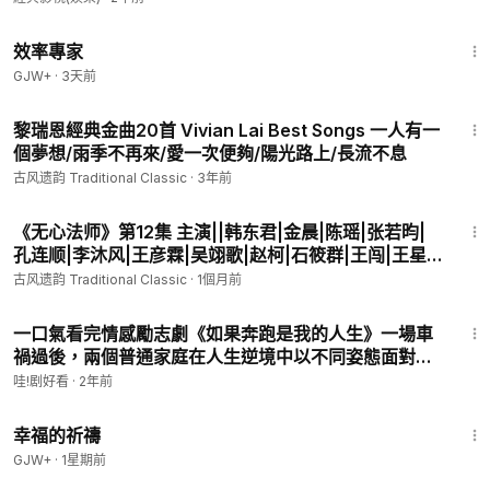
m/s/jaY3ZYZBEz
1:29:06
经典电影馆藏Ⅲ：
https://www.ganjingworld.com/s/Bxa1kek7a
效率專家
J
GJW+
·
3天前
经典电影馆藏Ⅱ：
https://www.ganjingworld.com/s/kAkjZK31ax
1:23:30
经典电影馆藏Ⅰ：
https://www.ganjingworld.com/s/KzNQgyjxQ
黎瑞恩經典金曲20首 Vivian Lai Best Songs 一人有一
b
個夢想/雨季不再來/愛一次便夠/陽光路上/長流不息
经典电视剧馆藏Ⅰ：
https://www.ganjingworld.com/s/0rXBDRV
古风遗韵 Traditional Classic
·
3年前
Mmr
48:53
经典金曲馆藏Ⅲ：
https://www.ganjingworld.com/s/p0kVwRMJ
《无心法师》第12集 主演||韩东君|金晨|陈瑶|张若昀|
v9
孔连顺|李沐风|王彦霖|吴翊歌|赵柯|石筱群|王闯|王星
经典金曲馆藏Ⅱ：
https://www.ganjingworld.com/s/0rXqyG0Yl
瀚|蒋中炜|王妍苏 原作||尼罗 监制||李国立 导演||林玉
古风遗韵 Traditional Classic
·
1個月前
B
芬|高林豹 【民国玄幻爱情剧】
46:47
经典金曲馆藏Ⅰ：
https://www.ganjingworld.com/s/wqkVp9bW
一口氣看完情感勵志劇《如果奔跑是我的人生》一場車
Kq
禍過後，兩個普通家庭在人生逆境中以不同姿態面對生
****************************************************
活的故事！
哇!剧好看
·
2年前
古风遗韵频道声明：本频道旨在从社交平台上收集整理传统、经
典、优秀的华文音乐、电影、电视剧等视频，留传未来；荣耀归
40:07
于原创者。恳请版权所有者同意转载，赞助支持本频道发展；让
幸福的祈禱
我们携手重建中华民族精神家园，行善积德福报绵绵。如若不同
GJW+
·
1星期前
意转载，请联系删除。