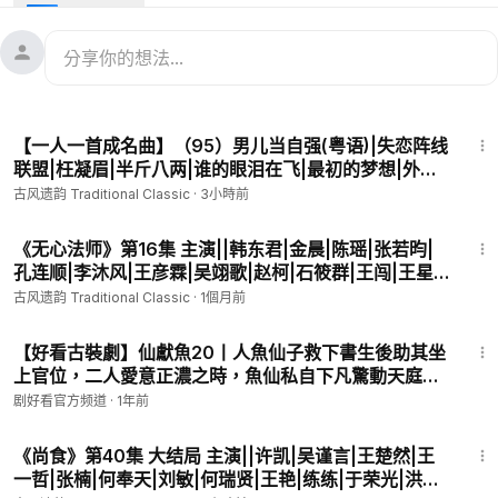
《无心法师》20集民国玄幻爱情剧-尼罗-李国立-林玉芬|高林豹-
徐子沅|肖志瑶|李楠|方羌羌|尼罗-韩东君|金晨|陈瑶|张若昀|孔连
顺|李沐风|王彦霖|吴翊歌|赵柯|石筱群|王闯|王星瀚|蒋中炜|王妍
苏
《无心法师》20集民国玄幻爱情剧：
https://www.ganjingworld.
38:01
com/s/zwe6VJ2wnv
【一人一首成名曲】（95）男儿当自强(粤语)|失恋阵线
《无心法师》20集民国玄幻爱情剧：
https://www.ganjingworld.
联盟|枉凝眉|半斤八两|谁的眼泪在飞|最初的梦想|外婆
com/s/j9ney8Gggp
的澎湖湾|选择|飘摇|昨夜星辰【金曲精选】【经典金
古风遗韵 Traditional Classic
·
3小時前
曲】【华语金曲】
《无心法师》是由搜狐视频、唐人影视联合出品，李国立总监
46:08
制，林玉芬、高林豹共同执导，徐子沅、肖志瑶、李楠、方羌
《无心法师》第16集 主演||韩东君|金晨|陈瑶|张若昀|
孔连顺|李沐风|王彦霖|吴翊歌|赵柯|石筱群|王闯|王星
羌、尼罗编剧，韩东君、金晨、陈瑶、张若昀、孔连顺、李沐
瀚|蒋中炜|王妍苏 原作||尼罗 监制||李国立 导演||林玉
风、王彦霖、吴翊歌、赵柯、石筱群、王闯、王星瀚、蒋中炜、
古风遗韵 Traditional Classic
·
1個月前
芬|高林豹 【民国玄幻爱情剧】
王妍苏、公方敏、袁愿、余心恬、吴连生、博弘、张山、张瑞
45:30
珈、尤靖茹、叶恺文、梅寒、陆梅芳、强宇、戴琪华、陆媛媛、
【好看古裝劇】仙獻魚20丨人魚仙子救下書生後助其坐
郝文学、郭中友、张诚航、易凝、马湘宜、叶丽娜、罗中强、王
上官位，二人愛意正濃之時，魚仙私自下凡驚動天庭遭
宪法、王红梅、赵改媂、秦雅思等联袂主演的民国玄幻网络剧，
受天譴#陳小春 #孫菲菲 #全集 #好看
剧好看官方频道
·
1年前
共20集。
46:49
《尚食》第40集 大结局 主演||许凯|吴谨言|王楚然|王
改编自作者尼罗同名作品，该剧讲述了逃婚离家出走的月牙儿巧
一哲|张楠|何奉天|刘敏|何瑞贤|王艳|练练|于荣光|洪剑
遇了神秘的不老不死法师无心，由于受了月牙半个包子的恩惠，