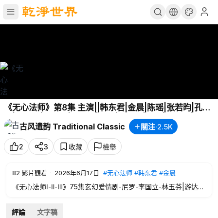
《无心法师》第8集 主演||韩东君|金晨|陈瑶|张若昀|孔连
顺|李沐风|王彦霖|吴翊歌|赵柯|石筱群|王闯|王星瀚|蒋中
古风遗韵 Traditional Classic
關注
·
2.5K
炜|王妍苏 原作||尼罗 监制||李国立 导演||林玉芬|高林豹
【民国玄幻爱情剧】
2
3
收藏
檢舉
82
影片觀看
·
2026年6月17日
#无心法师
#韩东君
#金晨
《无心法师Ⅰ-Ⅱ-Ⅲ》75集玄幻爱情剧-尼罗-李国立-林玉芬|游达
志|徐惠康-徐子沅|肖志瑶|李楠|方羌羌|尼罗-韩东君|金晨|陈瑶|
张若昀|李兰迪|李沐风|王彦霖|檀健次
評論
文字稿