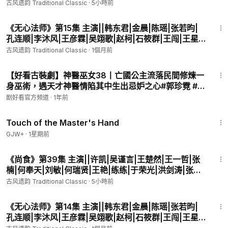
涛|张芷溪|王雨|邓莎|程莉莎 导演||王威|白云默 编剧||
古风遗韵 Traditional Classic
·
5小時前
无心决定还月牙儿一个人情——靠着捉妖赚钱，带着月牙儿吃香
周末 【古装励志宫廷美食爱情剧】
47:50
的喝辣的。无心与月牙的第一单生意来自军阀顾玄武，顾宅遭遇
《无心法师》第15集 主演||韩东君|金晨|陈瑶|张若昀|
井中妖怪袭击，命案频发。无心一心想着捉妖赚钱，却不想引出
孔连顺|李沐风|王彦霖|吴翊歌|赵柯|石筱群|王闯|王星
了同样不老不死的井中精怪岳绮罗，心狠手辣的岳绮罗却对无心
瀚|蒋中炜|王妍苏 原作||尼罗 监制||李国立 导演||林玉
古风遗韵 Traditional Classic
·
1個月前
情有独钟，而顾大人手下参谋张显宗对岳绮罗竟暗生情愫，这引
芬|高林豹 【民国玄幻爱情剧】
发了一连串的恩怨趣事的故事。
42:38
【好看古裝劇】神醫巫女38丨亡國公主流落民間修煉一
该剧于2015年7月6日在搜狐视频平台播出，并在第二届文荣奖中
身巫術，遇天才神醫情陷其中生出忌妒之心#郭珍霓 #高
荣获“最佳网络剧”。2016年8月18日，在金骨朵2016网络影视盛
昊 #全集 #好看
典颁奖典礼上荣获最佳IP改编网络剧称号。截至2024年5月30
剧好看官方频道
·
1年前
日，该剧获得了20亿的网络播放量。
1:04:20
Touch of the Master's Hand
【剧情】
GJW+
·
1星期前
不老不死的法师无心（韩东君 饰）偶然遇到了逃婚出门的大姑娘
47:51
月牙（金晨 饰），两人为了求生，搭伴去小军阀顾大人（王彦霖
《尚食》第39集 主演||许凯|吴谨言|王楚然|王一哲|张
饰）家中捉鬼，结果不慎触动机关，放出了封印百年的妖人岳绮
楠|何奉天|刘敏|何瑞贤|王艳|练练|于荣光|洪剑涛|张芷
罗（陈瑶 饰）。岳绮罗深爱无心，双方展开了残酷的争斗与追
溪|王雨|邓莎|程莉莎 导演||王威|白云默 编剧||周末
古风遗韵 Traditional Classic
·
5小時前
逐，最后岳绮罗设计害死了无心所爱的月牙，无心悲愤难言，拼
【古装励志宫廷美食爱情剧】
49:49
死重新封印了岳绮罗，然后告别已成好友的顾大人，独自离去
《无心法师》第14集 主演||韩东君|金晨|陈瑶|张若昀|
了。
孔连顺|李沐风|王彦霖|吴翊歌|赵柯|石筱群|王闯|王星