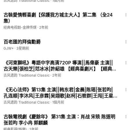
瀚|蒋中炜|王妍苏 原作||尼罗 监制||李国立 导演||林玉
古风遗韵 Traditional Classic
·
1個月前
#无心法师
#韩东君
#金晨
#陈瑶
#张若昀
#孔连顺
#李沐风
#王
芬|高林豹 【民国玄幻爱情剧】
彦霖
#尼罗
#李国立
#林玉芬
#高林豹
#玄幻剧
#爱情剧
#经典
27:35
古裝愛情輕喜劇【保護我方城主大人】第二集 （全24
电视剧
集）
****************************************************
经典电视剧-金牌传媒
✧神游千古返本归真✧
·
2年前
✧荟萃世间美好，留传未来，荣耀归于原创者✧
1:16:47
✧欣赏美，传播美，创造美✧
百老匯的拜倫勳爵
古风遗韵：
https://www.ganjingworld.com/s/BB7n4nb1YZ
GJW+
·
3星期前
会员频道：
https://www.ganjingworld.com/s/Jv02qRVllx
1:40:02
会员网站：
https://patreon.com/yanmingshiping
《河東獅吼》粵語中字高清720P 導演||馬偉豪 主演||
电子商城：
https://www.patreon.com/yanmingshiping/shop
古天樂|張柏芝|范冰冰|許紹雄 【經典喜劇片】【經典愛
燕铭时评：
https://www.ganjingworld.com/s/OJnGB9gv8b
情片】
古风遗韵 Traditional Classic
·
2年前
经典电影馆藏Ⅳ（不断更新）：
https://www.ganjingworld.com/
49:14
s/kJlXKGkQJv
《无心法师》第13集 主演||韩东君|金晨|陈瑶|张若昀|
经典电视剧馆藏Ⅱ（不断更新）：
https://www.ganjingworld.co
孔连顺|李沐风|王彦霖|吴翊歌|赵柯|石筱群|王闯|王星
m/s/K8VpkEDK22
瀚|蒋中炜|王妍苏 原作||尼罗 监制||李国立 导演||林玉
古风遗韵 Traditional Classic
·
1個月前
经典金曲馆藏Ⅳ（不断更新）：
https://www.ganjingworld.com/
芬|高林豹 【民国玄幻爱情剧】
s/K8V883r9KG
45:40
古裝電視劇《慶餘年》 第31集 主演：肖战 宋轶 陈道明
金曲精选Ⅱ（不断更新）：
https://www.ganjingworld.com/s/oJ
张若昀 李小冉 郭麒麟
GJYpNbBJ
經典影視(娛樂)
·
2年前
经典电影馆藏目录（不断更新）：
https://www.ganjingworld.co