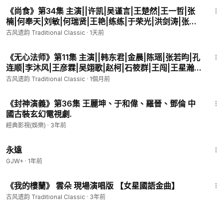
42:39
****************************************************
《尚食》第34集 主演||许凯|吴谨言|王楚然|王一哲|张
楠|何奉天|刘敏|何瑞贤|王艳|练练|于荣光|洪剑涛|张芷
溪|王雨|邓莎|程莉莎 导演||王威|白云默 编剧||周末
古风遗韵 Traditional Classic
·
1天前
【古装励志宫廷美食爱情剧】
48:36
《无心法师》第11集 主演||韩东君|金晨|陈瑶|张若昀|孔
连顺|李沐风|王彦霖|吴翊歌|赵柯|石筱群|王闯|王星瀚|
蒋中炜|王妍苏 原作||尼罗 监制||李国立 导演||林玉芬|
古风遗韵 Traditional Classic
·
1個月前
高林豹 【民国玄幻爱情剧】
46:56
《封神演義》第36集 王麗坤、于和偉、羅晉、鄧倫 中
國古裝玄幻電視劇.
經典影視(娛樂)
·
3年前
1:44:30
永遠
GJW+
·
1年前
5:28
《我的樓蘭》 雲朵 現場演唱版 【女星國語金曲】
古风遗韵 Traditional Classic
·
3年前