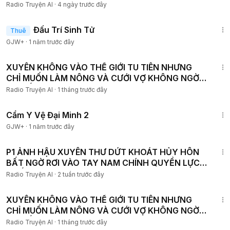
THIÊN HẠ
Radio Truyện AI
·
4 ngày trước đây
2:13:02
Đấu Trí Sinh Tử
Thuê
GJW+
·
1 năm trước đây
2:51:12
XUYÊN KHÔNG VÀO THẾ GIỚI TU TIÊN NHƯNG
CHỈ MUỐN LÀM NÔNG VÀ CƯỚI VỢ KHÔNG NGỜ
LẠI BẤT TỬ P5
Radio Truyện AI
·
1 tháng trước đây
1:12:29
Cẩm Y Vệ Đại Minh 2
GJW+
·
1 năm trước đây
2:01:11
P1 ẢNH HẬU XUYÊN THƯ DỨT KHOÁT HỦY HÔN
BẤT NGỜ RƠI VÀO TAY NAM CHÍNH QUYỀN LỰC
NHẤT THỦ ĐÔ
Radio Truyện AI
·
2 tuần trước đây
2:44:33
XUYÊN KHÔNG VÀO THẾ GIỚI TU TIÊN NHƯNG
CHỈ MUỐN LÀM NÔNG VÀ CƯỚI VỢ KHÔNG NGỜ
LẠI BẤT TỬ P14
Radio Truyện AI
·
1 tháng trước đây