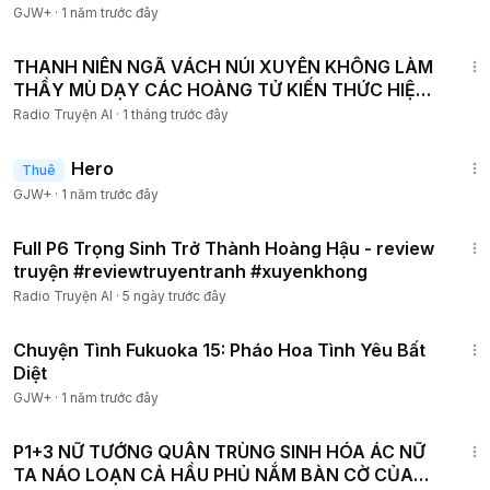
GJW+
·
1 năm trước đây
2:19:57
THANH NIÊN NGÃ VÁCH NÚI XUYÊN KHÔNG LÀM
THẦY MÙ DẠY CÁC HOÀNG TỬ KIẾN THỨC HIỆN
ĐẠI P6
Radio Truyện AI
·
1 tháng trước đây
1:34:36
Hero
Thuê
GJW+
·
1 năm trước đây
58:09
Full P6 Trọng Sinh Trở Thành Hoàng Hậu - review
truyện #reviewtruyentranh #xuyenkhong
Radio Truyện AI
·
5 ngày trước đây
50:20
Chuyện Tình Fukuoka 15: Pháo Hoa Tình Yêu Bất
Diệt
GJW+
·
1 năm trước đây
5:41:18
P1+3 NỮ TƯỚNG QUÂN TRÙNG SINH HÓA ÁC NỮ
TA NÁO LOẠN CẢ HẦU PHỦ NẮM BÀN CỜ CỦA