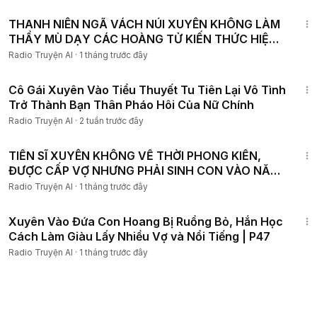
2:16:48
THANH NIÊN NGÃ VÁCH NÚI XUYÊN KHÔNG LÀM
THẦY MÙ DẠY CÁC HOÀNG TỬ KIẾN THỨC HIỆN
ĐẠI P7
Radio Truyện AI
·
1 tháng trước đây
1:34:45
Cô Gái Xuyên Vào Tiểu Thuyết Tu Tiên Lại Vô Tình
Trở Thành Bạn Thân Pháo Hôi Của Nữ Chính
Radio Truyện AI
·
2 tuần trước đây
3:26:10
TIẾN SĨ XUYÊN KHÔNG VỀ THỜI PHONG KIẾN,
ĐƯỢC CẤP VỢ NHƯNG PHẢI SINH CON VÀO NĂM
SAU P22
Radio Truyện AI
·
1 tháng trước đây
2:43:52
Xuyên Vào Đứa Con Hoang Bị Ruồng Bỏ, Hắn Học
Cách Làm Giàu Lấy Nhiều Vợ và Nổi Tiếng | P47
Radio Truyện AI
·
1 tháng trước đây