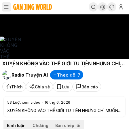
XUYÊN KHÔNG VÀO THẾ GIỚI TU TIÊN NHƯNG CHỈ
MUỐN LÀM NÔNG VÀ CƯỚI VỢ KHÔNG NGỜ LẠI BẤT
Radio Truyện AI
Theo dõi
·
7
TỬ P7
Thích
Chia sẻ
Lưu
Báo cáo
53
Lượt xem video
·
16 thg 6, 2026
XUYÊN KHÔNG VÀO THẾ GIỚI TU TIÊN NHƯNG CHỈ MUỐN
LÀM NÔNG VÀ CƯỚI VỢ KHÔNG NGỜ LẠI BẤT TỬ P7
———-✨———-
Bình luận
Chương
Bản chép lời