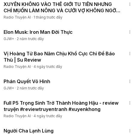
XUYÊN KHÔNG VÀO THẾ GIỚI TU TIÊN NHƯNG
CHỈ MUỐN LÀM NÔNG VÀ CƯỚI VỢ KHÔNG NGỜ
LẠI BẤT TỬ P4
Radio Truyện AI
·
1 tháng trước đây
1:14:27
Elon Musk: Iron Man Đời Thực
GJW+
·
2 năm trước đây
3:19:15
Vị Hoàng Tử Bao Năm Chịu Khổ Cực Chỉ Để Báo
Thù | Su Review
Radio Truyện AI
·
4 ngày trước đây
1:48:57
Phán Quyết Vô Hình
GJW+
·
2 năm trước đây
1:04:11
Full P5 Trọng Sinh Trở Thành Hoàng Hậu - review
truyện #reviewtruyentranh #xuyenkhong
Radio Truyện AI
·
4 ngày trước đây
1:13:53
Người Cha Lạnh Lùng