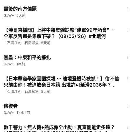
1:38:29
最後的南方佳麗
GJW+
·
5天前
1:04:07
【濤哥直播間】上將中將集體缺席“建軍99年酒會” ⋯
全軍反習還是集體下架？（08/03/‘26）#北戴河
「石濤.TV」 石濤聚焦
·
5天前
1:02:15
無盡：中東和平的掙扎
GJW+
·
1年前
19:44
【日本華裔舉家回國探親 ⋯ 離境登機時被抓！】信不信
只能由你！被迫放棄日本籍 出境許可延滯2036年？
（08/03/‘26）#出入境
「石濤.TV」 石濤聚焦
·
5天前
54:11
修復者
GJW+
·
11個月前
24:21
數千警力、無人機+熱成像全出動，夏富剛能走多遠？