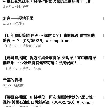
村民狂送水送車，背後折射出怎樣的基層危機？【 #圓
桌騎士 】
圓桌騎士
·
24分鐘前
43:21
無言——極地王國
GJW+
·
8個月前
20:13
【伊朗隨時簽約 停火 ⋯ 你信嗎？】油價暴跌 股市無動
於衷 ⋯ ？（08/05/26）#trump trump
「石濤.TV」 石濤聚焦
·
3天前
1:08:10
【濤哥直播間】習近平與全軍將領-死對頭！軍中無龍頭
無派系 ⋯ 少壯派將官滅習可能：已成現實！
（08/04/26）#習近平 #北戴河
「石濤.TV」 石濤聚焦
·
4天前
40:07
幸福的祈禱
GJW+
·
2星期前
1:07:59
【濤哥直播間】川普手段：再次撤回對伊朗的“歷史性”
轟炸 美國石油出口再創新高（08/02/‘26）#trump