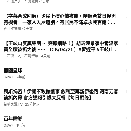
平-“天下無敵”以示天下！（08/07/26）#習近平
「石濤.TV」 石濤聚焦
·
1天前
13:13
（字幕合成回顧）災民上樓心情複雜，哽咽希望日後再
有機會，一家人入屋道別。有居民不滿卓永興言論：如
果佢間屋燒咗，係咪可以咁決絕斷捨離？（2026.4.24
香江望神州
·
2天前
首播）
16:24
【王岐山反黨集團 ⋯ 突顯網路！】胡錦濤舉家中毒溫家
寶全家被抓之後 ⋯⋯（08/04/26）#習近平 #王岐山 #
北戴河
「石濤.TV」 石濤聚焦
·
4天前
1:16:49
橢圓星球
GJW+
·
2年前
17:52
萬斯揭密！伊朗不敢做這事 敘利亞再斷伊後路 河南刀客
被抓內幕 官方通報引爆大反轉【每日頭條】
希望之聲TV
·
25分鐘前
56:11
百年歸鄉
GJW+
·
1年前