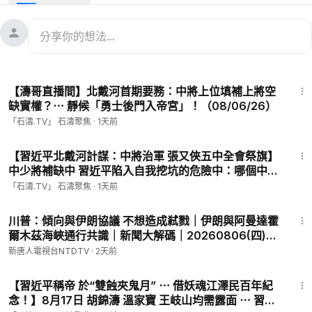
🍏 直播很棒 👍 ⋯ 1杯咖啡 打個賞👇 點擊
😍 點擊Paypal（貝寶）鏈接
https://www.paypal.me/Percestudio
石濤賬號：
shitao.radio@gmail.com
1:06:45
【濤哥直播間】北戴河首期要務：中將上位填補上將空
缺實權？⋯ 靜候「勇士後門入帝宮」！（08/06/26）
「石濤.TV」 石濤聚焦
·
1天前
17:02
【習近平北戴河計謀：中將治軍 張又俠五中全會祭旗】
中少將補缺中 習近平陷入自我挖坑的危險中：哪個中少
將不怕他 不恨他？！（08/06/26）#習近平 #北戴河
「石濤.TV」 石濤聚焦
·
1天前
29:58
川普：傾向與伊朗協議 不想造成弒戮｜伊朗與阿曼達霍
爾木茲海峽通行共識｜新聞大解碼｜20260806(四)｜
新唐人電視台
新唐人電視台NTDTV
·
2天前
18:01
【習近平稱帝 於“雙蝕夾鬼月” ⋯ 借妖魂江澤民百年紀
念！】8月17日 胡錦濤 溫家寶 王岐山均需露面 ⋯ 習近