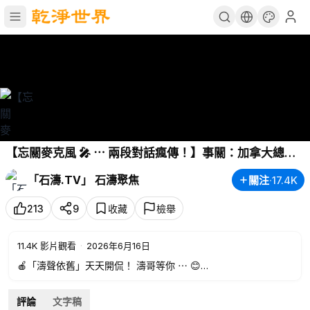
【忘關麥克風 🎤 ⋯ 兩段對話瘋傳！】事關：加拿大總理
向川普出賣中共國 馬卡龍與澤連斯基 讓我們想辦法對付
「石濤.TV」 石濤聚焦
關注
·
17.4K
“川普太麻煩！”（06/16/26）
#trump
#iran
213
9
收藏
檢舉
11.4K
影片觀看
·
2026年6月16日
🍎「濤聲依舊」天天開侃！ 濤哥等你 ⋯ 😊
👉
https://gjw.us/s/shitaomembership
評論
文字稿