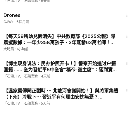
#iran
「石濤.TV」 石濤聚焦
·
6天前
1:19:44
Drones
GJW+
·
6個月前
14:56
【每天59所幼兒園消失】中共教育部《2025公報》曝
震撼數據：一年少358萬孩子、3年蒸發63萬老師！這
場人口大坍塌，接下來要吞掉誰？︱今日熱搜︱大時局
大時局
·
1小時前
15:27
【博主现身说法：民办护照开卡！】警察开始追讨户籍
国籍 …… 全为習近平5中全會“稱帝-黨主席”：落到實
處！（08/04/26）#出入境
「石濤.TV」 石濤聚焦
·
4天前
18:06
【溫家寶傳聞正酣時 ⋯ 北戴河會議開始！】與將軍集體
（下架）冷戰下⋯ 習近平有何理由安枕無憂？
（08/03/‘26）#北戴河
「石濤.TV」 石濤聚焦
·
5天前