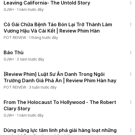
Leaving California- The Untold Story
GJW+
·
1 năm trước đây
59:33
Cô Gái Chữa Bệnh Táo Bón Lại Trở Thành Làm
Vương Hậu Và Cái Kết | Review Phim Hàn
POT REIVEW
·
1 tháng trước đây
1:31:04
Báo Thù
GJW+
·
2 năm trước đây
1:25:40
[Review Phim] Luật Sư Ẩn Danh Trong Ngôi
Trường Danh Giá Phá Án | Review Phim Hàn hay
POT REIVEW
·
3 tuần trước đây
49:15
From The Holocaust To Hollywood - The Robert
Clary Story
GJW+
·
1 năm trước đây
44:53
Dùng năng lực tâm linh phá giải hàng loạt những