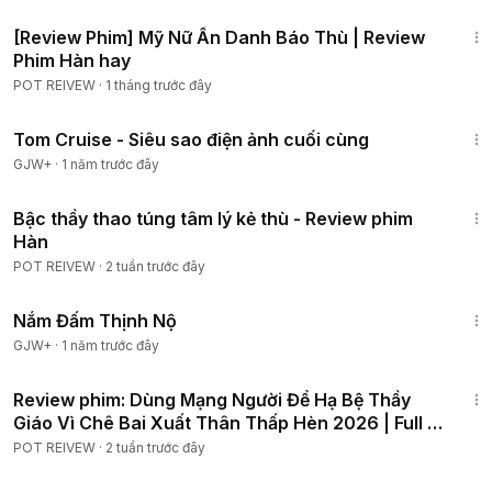
1:03:51
[Review Phim] Mỹ Nữ Ẩn Danh Báo Thù | Review
Phim Hàn hay
POT REIVEW
·
1 tháng trước đây
1:15:32
Tom Cruise - Siêu sao điện ảnh cuối cùng
GJW+
·
1 năm trước đây
1:29:57
Bậc thầy thao túng tâm lý kẻ thù - Review phim
Hàn
POT REIVEW
·
2 tuần trước đây
1:46:06
Nắm Đấm Thịnh Nộ
GJW+
·
1 năm trước đây
45:33
Review phim: Dùng Mạng Người Để Hạ Bệ Thầy
Giáo Vì Chê Bai Xuất Thân Thấp Hèn 2026 | Full 6
Tập
POT REIVEW
·
2 tuần trước đây
1:10:27