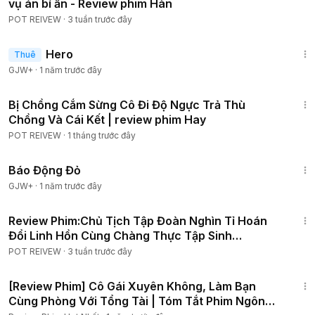
vụ án bí ẩn - Review phim Hàn
POT REIVEW
·
3 tuần trước đây
1:34:36
Hero
Thuê
GJW+
·
1 năm trước đây
55:48
Bị Chồng Cắm Sừng Cô Đi Độ Ngực Trả Thù
Chồng Và Cái Kết | review phim Hay
POT REIVEW
·
1 tháng trước đây
1:20:36
Báo Động Đỏ
GJW+
·
1 năm trước đây
2:06:44
Review Phim:Chủ Tịch Tập Đoàn Nghìn Tỉ Hoán
Đổi Linh Hồn Cùng Chàng Thực Tập Sinh
Quèn2026|Full12tập
POT REIVEW
·
3 tuần trước đây
1:16:44
[Review Phim] Cô Gái Xuyên Không, Làm Bạn
Cùng Phòng Với Tổng Tài | Tóm Tắt Phim Ngôn