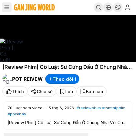
[Review Phim] Cô Luật Sư Cứng Đầu Ở Chung Nhà
Với Chủ Tịch Và Cái Kết | Lani Review Phim
POT REIVEW
Theo dõi
·
1
Thích
Chia sẻ
Lưu
Báo cáo
70
Lượt xem video
·
15 thg 6, 2026
#reviewphim
#tomtatphim
#phimhay
[Review Phim] Cô Luật Sư Cứng Đầu Ở Chung Nhà Với Chủ
Tịch Và Cái Kết | Lani Review Phim