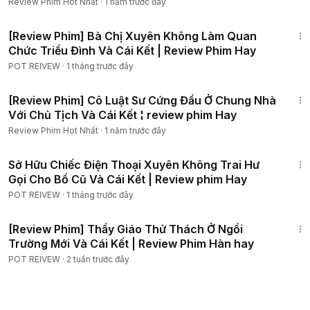
Tình Hay Nhất
Review Phim Hot Nhất
·
1 năm trước đây
35:16
[Review Phim] Bà Chị Xuyên Không Làm Quan
Chức Triều Đình Và Cái Kết | Review Phim Hay
POT REIVEW
·
1 tháng trước đây
1:04:52
[Review Phim] Cô Luật Sư Cứng Đầu Ở Chung Nhà
Với Chủ Tịch Và Cái Kết ¦ review phim Hay
Review Phim Hot Nhất
·
1 năm trước đây
50:53
Sở Hữu Chiếc Điện Thoại Xuyên Không Trai Hư
Gọi Cho Bồ Cũ Và Cái Kết | Review phim Hay
POT REIVEW
·
1 tháng trước đây
1:50:54
[Review Phim] Thầy Giáo Thử Thách Ở Ngồi
Trường Mới Và Cái Kết | Review Phim Hàn hay
POT REIVEW
·
2 tuần trước đây