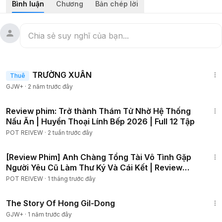
Bình luận
Chương
Bản chép lời
Hello các bạn đã đến với Kênh Lani All In One , Bọn mình sẽ
tổng hợp các video tóm tắt Anime thành 1 Video để mọi
người tiện xem nha...
▬▬▬▬▬▬▬▬▬▬▬▬
▬▬▬▬▬▬▬▬▬▬▬▬
1:25:38
♦ All Music , Pictures, Videos and Sounds That Appear In
TRƯỜNG XUÂN
Thuê
This Video Are Owned By Their Respective Owners
GJW+
·
2 năm trước đây
♦ Copyright Disclaimer, Under Section 107 of the Copyright
Act 1976, allowance is made for 'fair use' for purposes such
1:46:35
as criticism, comment, news reporting, teaching,
Review phim: Trở thành Thám Tử Nhờ Hệ Thống
scholarship, and research. Fair use is a use permitted by
Nấu Ăn | Huyền Thoại Lính Bếp 2026 | Full 12 Tập
copyright statute that might otherwise be infringing. Non-
POT REIVEW
·
2 tuần trước đây
profit, educational or personal use tips the balance in favor
1:25:37
of fair use.
[Review Phim] Anh Chàng Tổng Tài Vô Tình Gặp
© Bản Quyền Thuộc Về Lani All In One
Người Yêu Cũ Làm Thư Ký Và Cái Kết | Review
© Copyright Lani All In One & Do not Reup
Phim hay
POT REIVEW
·
1 tháng trước đây
#reviewphim
#tomtatphim
#phimhay
1:06:48
The Story Of Hong Gil-Dong
GJW+
·
1 năm trước đây