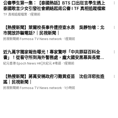
公審學生第一集：【泰國熱話】BTS 口出狂言學生遇上
泰國敢言少女引發社會網絡起底公審 I TF 真相追蹤檔案
TF 真相追蹤檔案
·
1星期前
9:35
【熱搜新聞】萊爾校長事件遭控查水表 吳靜怡嗆：北
市開放詐騙電話?｜民視新聞｜
民視新聞網 Formosa TV News network
·
1星期前
9:48
近九萬字獨家報告曝光！專家驚呼「中共罪惡百科全
書」！從看守所到海外警務處，龐大國安黑幕與長臂滲
透運作全公開l#紀元香港 粵語
紀元香港 Epoch News HK|大紀元 #粵語
·
1星期前
4:25
【熱搜新聞】蔣萬安稱政府刁難買疫苗 沈伯洋怒批造
謠｜民視新聞｜
民視新聞網 Formosa TV News network
·
1小時前