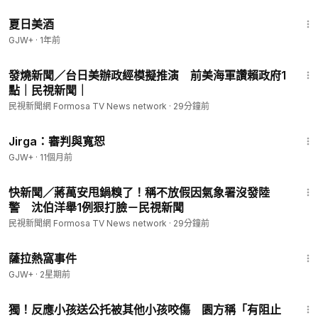
氏謀取利益」
1:30:27
夏日美酒
GJW+
·
1年前
6:32
發燒新聞／台日美辦政經模擬推演 前美海軍讚賴政府1
點｜民視新聞｜
民視新聞網 Formosa TV News network
·
29分鐘前
1:18:51
Jirga：審判與寬恕
GJW+
·
11個月前
3:15
快新聞／蔣萬安甩鍋糗了！稱不放假因氣象署沒發陸
警 沈伯洋舉1例狠打臉－民視新聞
民視新聞網 Formosa TV News network
·
29分鐘前
1:51:14
薩拉熱窩事件
GJW+
·
2星期前
1:46
獨！反應小孩送公托被其他小孩咬傷 園方稱「有阻止