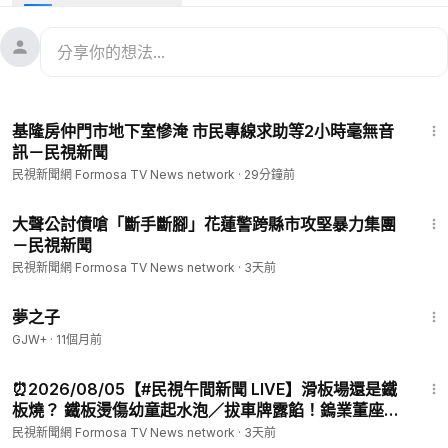
行為，讓其他孩子相當害怕，雖然學生媽媽清楚這些狀況，但疑
似冷處理，引發其他家長不滿，對此，校方表示，已經採取全抽
離方式上課，維護其他人的受教權利。
--
看新聞：
https://www.ftvnews.com.tw/news/detail/2026615S1
1:27
0M1?utm_source=youtube&utm_medium=description
基隆房仲門市地下室慘淹 市民專線求助等2小時毫無音
--
訊－民視新聞
📱下載民視新聞APP →
https://bit.ly/3x8ePpb
民視新聞網 Formosa TV News network
·
29分鐘前
✅ 民視新聞網：
https://www.ftvnews.com.tw/
✅ 民視新聞FB：
https://www.facebook.com/ftvnews53
1:42
✅ 加入民視LINE：
https://lin.ee/jvHY7X4
大聲公討債嗆「斷手斷腳」花蓮警跨縣市攻堅暴力集團
－民視新聞
✅ 訂閱民視IG：
https://www.instagram.com/ftvnews/
民視新聞網 Formosa TV News network
·
3天前
1:34:06
夢之子
GJW+
·
11個月前
2:04:27
⏰2026/08/05【#民視午間新聞 LIVE】滑板場還是鐵
板燒？ 鐵板燙傷幼童起水泡／拔車牌露餡！鎢業董座命
案 前員工羈押／蔣友柏受訪曝父親唯一要求 「不會用姓
民視新聞網 Formosa TV News network
·
3天前