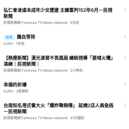
1:35
弘仁會凌虐未成年少女遭逮 主嫌重判152年6月－民視
新聞
民視新聞網 Formosa TV News network
·
5天前
1:50:45
獨自等待
租看
GJW+
·
1年前
5:06
【熱搜新聞】漢光演習不畏風雨 總統視導「要域火殲」
演練｜民視新聞｜
民視新聞網 Formosa TV News network
·
2小時前
40:07
幸福的祈禱
GJW+
·
2星期前
1:57
台南知名港式餐大火「爆炸聲頻傳」 延燒2店人員急逃
－民視新聞
民視新聞網 Formosa TV News network
·
41分鐘前
18:13