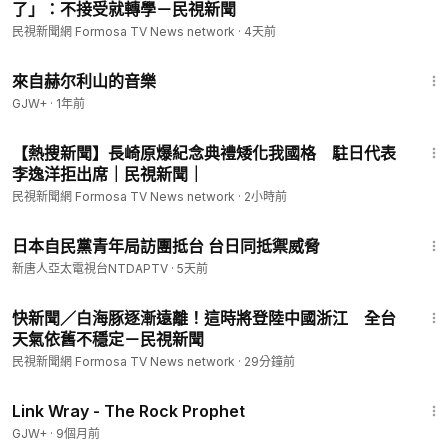
了」：不接受就轉學－民視新聞
民視新聞網 Formosa TV News network
·
4天前
43:56
來自赫尔利山的音樂
GJW+
·
1年前
8:52
【熱搜新聞】長崎原爆紀念典禮矮化我國格 駐日代表
李逸洋拒出席｜民視新聞｜
民視新聞網 Formosa TV News network
·
2小時前
1:14
日本自民黨青年局訪團抵台 台日同抵禦威脅
新唐人亞太電視台NTDAPTV
·
5天前
6:45
快新聞／白海豚逐漸遠離！這時將登陸中國浙江 全台
天氣依舊不穩定－民視新聞
民視新聞網 Formosa TV News network
·
29分鐘前
1:27:48
Link Wray - The Rock Prophet
GJW+
·
9個月前