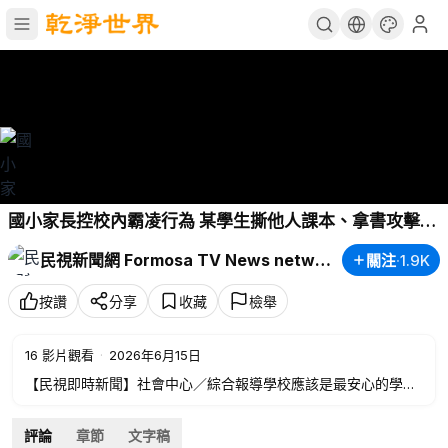
國小家長控校內霸凌行為 某學生撕他人課本、拿書攻擊－
民視新聞
民視新聞網 Formosa TV News network
關注
·
1.9K
按讚
分享
收藏
檢舉
16
影片觀看
·
2026年6月15日
【民視即時新聞】社會中心／綜合報導學校應該是最安心的學習
環境，卻有家長很擔心！有家長控訴，新北市的某一間國小，班
上的一名男學生，多次出現撕毀同學課本、拿書攻擊同學等脫序
評論
章節
文字稿