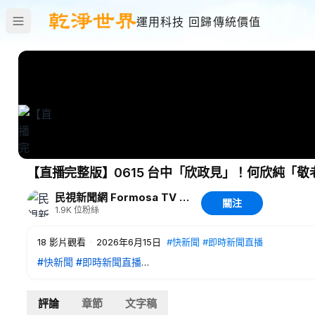
運用科技 回歸傳統價值
【直播完整版】0615 台中「欣政見」！何欣純「
民視新聞網 Formosa TV News network
關注
1.9K
位粉絲
18
影片觀看
·
2026年6月15日
#快新聞
#即時新聞直播
#快新聞
#即時新聞直播
2026.06.15【民視快新聞】台中「欣政見」！何欣純「敬老卡
評論
章節
文字稿