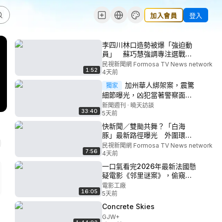
加入會員
登入
李四川林口造勢被爆「強迫動
員」 蘇巧慧強調專注選戰節
奏－民視新聞
民視新聞網 Formosa TV News network
1:52
4天前
加州華人綁架案，震驚
獨家
細節曝光，凶犯當著警察面滅
口！伊朗暗殺，瞄準川普妻
新聞週刊 · 曉天訪談
33:40
兒！FBI突襲南加華文媒體老
5天前
闆，調查中共滲透；數萬非法
快新聞／雙颱共舞？「白海
移民衝破西班牙邊境；中共內
豚」最新路徑曝光 外圍環流
鬥激烈【#新聞週刊】
逼台...雨彈「這天」報到－民視
民視新聞網 Formosa TV News network
2026.08.02
7:56
新聞
4天前
一口氣看完2026年最新法國懸
疑電影《邻里谜案》，偷窺鄰
居竟撞見兇案！
電影工廠
16:05
5天前
Concrete Skies
GJW+