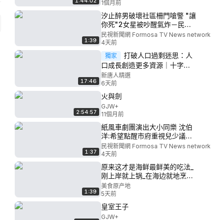
1:44:02
1個月前
汐止醉男破壞社區柵門嗆警 "讓
你死"2女星被吵醒氣炸－民視
新聞
民視新聞網 Formosa TV News network
1:39
4天前
打破人口過剩迷思：人
獨家
口成長創造更多資源｜十字路
口 Crossroads
新唐人精選
17:46
6天前
火與劍
GJW+
2:54:57
11個月前
紙風車劇團演出大小同樂 沈伯
洋:希望點醒市府重視兒少議題
－民視新聞
民視新聞網 Formosa TV News network
1:37
4天前
原来这才是海鲜最鲜美的吃法_
刚上岸就上锅_在海边就地烹饪_
美食_海鲜_广东美食_青年创作
美食原产地
1:39
者成长计划_
5天前
皇室王子
GJW+