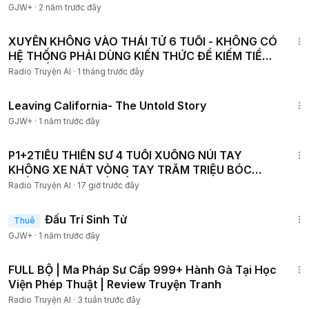
GJW+
·
2 năm trước đây
2:46:32
XUYÊN KHÔNG VÀO THÁI TỬ 6 TUỔI - KHÔNG CÓ
HỆ THỐNG PHẢI DÙNG KIẾN THỨC ĐỂ KIẾM TIỀN
VÀ THẾ LỰC P4
Radio Truyện AI
·
1 tháng trước đây
1:10:27
Leaving California- The Untold Story
GJW+
·
1 năm trước đây
4:01:16
P1+2TIỂU THIỀN SƯ 4 TUỔI XUỐNG NÚI TAY
KHÔNG XE NÁT VÒNG TAY TRĂM TRIỆU BÓC
TRẦN SỰ THẬT VỀ TIỂU TAM
Radio Truyện AI
·
17 giờ trước đây
2:13:02
Đấu Trí Sinh Tử
Thuê
GJW+
·
1 năm trước đây
8:13:27
FULL BỘ | Ma Pháp Sư Cấp 999+ Hành Gà Tại Học
Viện Phép Thuật | Review Truyện Tranh
Radio Truyện AI
·
3 tuần trước đây