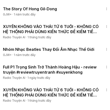
1:06:48
The Story Of Hong Gil-Dong
GJW+
·
1 năm trước đây
3:16:21
XUYÊN KHÔNG VÀO THÁI TỬ 6 TUỔI - KHÔNG CÓ
HỆ THỐNG PHẢI DÙNG KIẾN THỨC ĐỂ KIẾM TIỀN
VÀ THẾ LỰC P7
Radio Truyện AI
·
1 tháng trước đây
1:49:29
Nhóm Nhạc Beatles Thay Đổi Âm Nhạc Thế Giới
GJW+
·
1 năm trước đây
1:00:51
Full P1 Trọng Sinh Trở Thành Hoàng Hậu - review
truyện #reviewtruyentranh #xuyenkhong
Radio Truyện AI
·
1 ngày trước đây
3:39:46
XUYÊN KHÔNG VÀO THÁI TỬ 6 TUỔI - KHÔNG CÓ
HỆ THỐNG PHẢI DÙNG KIẾN THỨC ĐỂ KIẾM TIỀN
VÀ THẾ LỰC P8
Radio Truyện AI
·
1 tháng trước đây
2:22:57