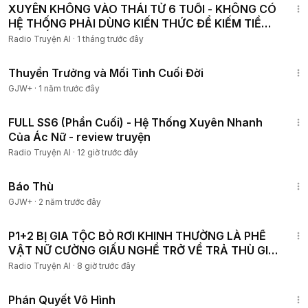
XUYÊN KHÔNG VÀO THÁI TỬ 6 TUỔI - KHÔNG CÓ
HỆ THỐNG PHẢI DÙNG KIẾN THỨC ĐỂ KIẾM TIỀN
VÀ THẾ LỰC P2
Radio Truyện AI
·
1 tháng trước đây
1:41:59
Thuyền Trưởng và Mối Tình Cuối Đời
GJW+
·
1 năm trước đây
36:40
FULL SS6 (Phần Cuối) - Hệ Thống Xuyên Nhanh
Của Ác Nữ - review truyện
Radio Truyện AI
·
12 giờ trước đây
1:31:04
Báo Thù
GJW+
·
2 năm trước đây
4:21:31
P1+2 BỊ GIA TỘC BỎ RƠI KHINH THƯỜNG LÀ PHẾ
VẬT NỮ CƯỜNG GIẤU NGHỀ TRỞ VỀ TRẢ THÙ GIẢ
THIÊN KIM GIẢ
Radio Truyện AI
·
8 giờ trước đây
1:48:57
Phán Quyết Vô Hình