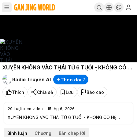
XUYÊN KHÔNG VÀO THÁI TỬ 6 TUỔI - KHÔNG CÓ HỆ
THỐNG PHẢI DÙNG KIẾN THỨC ĐỂ KIẾM TIỀN VÀ
Radio Truyện AI
Theo dõi
·
7
THẾ LỰC P64
Thích
Chia sẻ
Lưu
Báo cáo
29
Lượt xem video
·
15 thg 6, 2026
XUYÊN KHÔNG VÀO THÁI TỬ 6 TUỔI - KHÔNG CÓ HỆ
THỐNG PHẢI DÙNG KIẾN THỨC ĐỂ KIẾM TIỀN VÀ THẾ LỰC
P64
Bình luận
Chương
Bản chép lời