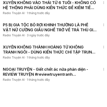
XUYÊN KHÔNG VÀO THÁI TỬ 6 TUỔI - KHÔNG CÓ
HỆ THỐNG PHẢI DÙNG KIẾN THỨC ĐỂ KIẾM TIỀN
VÀ THẾ LỰC P5
Radio Truyện AI
·
1 tháng trước đây
2:09:14
P5 BỊ GIA TỘC BỎ RƠI KHINH THƯỜNG LÀ PHẾ
VẬT NỮ CƯỜNG GIẤU NGHỀ TRỞ VỀ TRẢ THÙ GIẢ
THIÊN KIM GIẢ
Radio Truyện AI
·
3 ngày trước đây
3:09:21
XUYÊN KHÔNG THÀNH HOÀNG TỬ KHÔNG
TRANH NGÔI - DÙNG KIẾN THỨC CHỈ TẬP TRUNG
XÂY DỰNG QUÂN ĐỘI P28
Radio Truyện AI
·
1 tháng trước đây
5:57
NGOẠI TRUYỆN - Giết chết ác nữa phản diện -
REVIEW TRUYỆN #reviewtruyentranh
#cuumuoireview
Radio Truyện AI
·
1 tháng trước đây