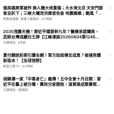
32:48
俄英雄將軍被炸 無人機大佬重傷；大水淹北京 天安門遊
客全趴下；三峽大壩泄洪庫首告急 地震連連；颱風「白
海豚」來襲 舟山巨輪沉船。｜ #時事金掃描 #金然
時事金掃描 · 新唐人電視台
·
2小時前
21:30
2035洩露天機！習近平還要幹九年？醫療承諾爛尾，
武統台灣成續任王牌【江峰漫談20260804第1246
期】#中國時局
江峰時刻
·
4天前
13:49
夏付鋼迷彩照引爆全網！軍方助逃傳言成真？被捕再爆
新版本！【全球視野】
希望之聲TV
·
3小時前
25:52
胡錦濤一家「中毒身亡」瘋傳！五中全會十月召開：習
近平在臺上被分權，黨政分家開始，溫曾達成整黨框架
【江峰視界20260731第450期】#中國時局
江峰時刻
·
1星期前