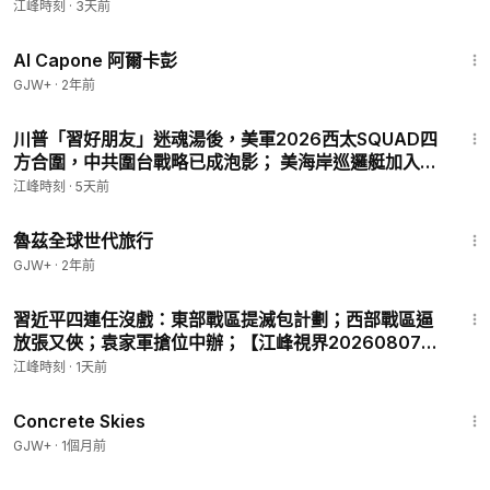
石油科技之父蕭光琰悲劇重演？【歷史上的今天
江峰時刻
·
3天前
20260805第414期】#中國時局
40:45
Al Capone 阿爾卡彭
GJW+
·
2年前
32:35
川普「習好朋友」迷魂湯後，美軍2026西太SQUAD四
方合圍，中共圍台戰略已成泡影； 美海岸巡邏艇加入南
海“對撞”中共海警船！分建軍事基地破解飽和攻擊，“暗
江峰時刻
·
5天前
鷹”15分鐘精準打擊中南海【江峰漫談 20260803第
1:10:28
1245期】#中美對抗
魯茲全球世代旅行
GJW+
·
2年前
17:41
習近平四連任沒戲：東部戰區提滅包計劃；西部戰區逼
放張又俠；袁家軍搶位中辦；【江峰視界20260807第
456期】#中國時局
江峰時刻
·
1天前
1:44:02
Concrete Skies
GJW+
·
1個月前
1:16:46