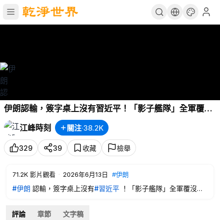
伊朗認輸，簽字桌上沒有習近平！「影子艦隊」全軍覆
沒，中國進口伊朗油暴跌至零、經濟血壓跌至八年最低！
江峰時刻
關注
·
38.2K
北京抓捕美籍緬甸學者，專為敏昂萊訪華墊紅毯？【江峰
漫談20260612第1217期】
#中國時局
329
39
收藏
檢舉
71.2K
影片觀看
·
2026年6月13日
#伊朗
#伊朗
認輸，簽字桌上沒有
#習近平
！「影子艦隊」全軍覆沒，
中國進口伊朗油暴跌至零、經濟血壓跌至八年最低！北京抓捕
#
美籍緬甸學者
，專為
#敏昂萊訪華
墊紅毯？【江峰漫談
評論
章節
文字稿