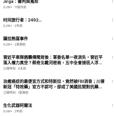
Jirga：審判與寬恕
GJW+
·
11個月前
43:36
时间旅行者：2492...
GJW+
·
2年前
1:51:14
薩拉熱窩事件
GJW+
·
2星期前
25:11
習近平車隊遇襲傳聞背後：軍委名單一夜消失，習近平
落入權力真空？蔡奇北戴河密商，五中全會接班人浮
現？【江峰視界20260804第453期】
江峰時刻
·
4天前
24:35
治癒癌症的最便宜方式和特斯拉，竟然被FBI消音；川普
新冠「特效藥」官方不認可，卻成了美國民間對抗藥商
的象徵【歷史上的今天20260727第412期】#歷史上的
江峰時刻
·
1星期前
今天
1:10:26
生化武器阿爾法
GJW+
·
2年前