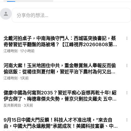
20260612第1217期】
#中國時局
🎉🎉 江峰會員網站：
https://www.jiangfeng.us/
🛜🛜商業合作Sponsor request聯繫郵箱：
jfvideos@proton.me
🔥捐助我們 ►
https://jiangfeng.us/pages/supportjiangfeng
21:37
✅江峰的其他平台👇
北戴河拍桌子，中南海換守門人：西城區突換書記，蔡
1⃣推特 ►
https://is.gd/EEuqcX
奇替習近平翻盤的路被堵？【江峰視界20260808第
2⃣臉書 ►
https://is.gd/HPilZ0
457期】#中國時局
江峰時刻
·
17小時前
28:55
河南大案！玉米地困住中共，重金懸賞無人舉報反而偷
偷送飯：從楊佳到夏付剛，習近平治下農村為何又出了
「俠客」？【江峰漫談20260807第1248期】#中國時
江峰時刻
·
1天前
局
52:00
健康中國為何寫到2035？習近平痴心妄想再乾十年! 紹
伊古倒了、梅德韋傑夫失勢，普京只剩拉夫羅夫 五中全
會 | 胡錦濤 | 張又俠 | 胡春華
反共新闻台
·
3天前
18:59
9月15日中國大門反鎖！科技人才不准出境，“來去自
由，中國大門永遠敞開”承諾成灰！美國科技富豪、中國