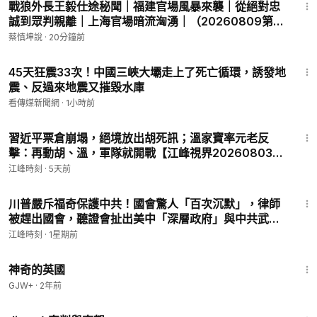
戰狼外長王毅仕途秘聞｜福建官場風暴來襲｜從絕對忠
誠到眾判親離｜上海官場暗流洶湧｜（20260809第
1186期）#熱門話題
蔡慎坤說
·
20分鐘前
17:22
45天狂震33次！中國三峽大壩走上了死亡循環，誘發地
震、反過來地震又摧毀水庫
看傳媒新聞網
·
1小時前
28:31
習近平票倉崩塌，絕境放出胡死訊；溫家寶率元老反
擊：再動胡、溫，軍隊就開戰【江峰視界20260803第
452期】#中國時局
江峰時刻
·
5天前
27:51
川普嚴斥福奇保護中共！國會驚人「百次沉默」，律師
被趕出國會，聽證會扯出美中「深層政府」與中共武漢
實驗室的秘密金流！國會追責立法在即，北京怎麼賠
江峰時刻
·
1星期前
錢？美債核彈已上膛【江峰漫談20260730第1243
1:05:07
期】福奇國會聽證會
神奇的英國
GJW+
·
2年前
1:18:51