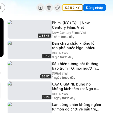
ĐĂNG KÝ
Đăng nhập
Phim《KÝ ỨC》 | New
Century Films Viet
New Century Films Viet
1:13:48
1 năm trước đây
Đàn châu chấu khổng lồ
tàn phá nước Nga, nhiều
người liên tưởng đến Mười
DBC News
8:17
Tai Ương trong Kinh Thánh
9 giờ trước đây
Sáu hiện tượng bất thường
bao trùm TQ, mọi người như
đều đang biến mất!
중국의 진실
26:57
1 ngày trước đây
UAV UKRAINE bùng nổ
không kích tầm xa; Nga xây
hầm trú ẩn dấu vũ khí ‘Mắt
DBC News
9:25
thần”.
1 ngày trước đây
Làn sóng phản kháng ngầm
từ món đồ chơi ve sầu tre;