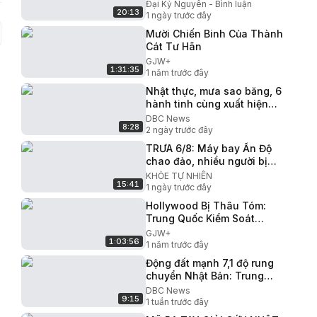
Liên minh Hồng nhị đại
Đại Kỷ Nguyên - Bình luận
20:13
ngầm lật đổ Tập Cận Bình
1 ngày trước đây
Mười Chiến Binh Của Thành
Cát Tư Hãn
GJW+
1:31:35
1 năm trước đây
Nhật thực, mưa sao băng, 6
hành tinh cùng xuất hiện
trong ngày 12/8: Điềm báo
DBC News
8:28
hay trùng hợp?
2 ngày trước đây
TRƯA 6/8: Máy bay Ấn Độ
chao đảo, nhiều người bị
thương; VN: Thực phẩm, rau
KHỎE TỰ NHIÊN
15:41
xanh đồng loạt giảm giá
1 ngày trước đây
Hollywood Bị Thâu Tóm:
Trung Quốc Kiểm Soát
Ngành Điện Ảnh
GJW+
1:03:56
1 năm trước đây
Động đất mạnh 7,1 độ rung
chuyển Nhật Bản: Trung
tâm thương mại Aeon phát
DBC News
9:15
nổ, nhiều người mắc kẹt
1 tuần trước đây