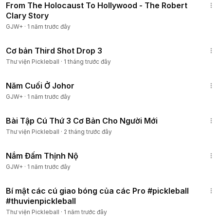
From The Holocaust To Hollywood - The Robert
Clary Story
GJW+
·
1 năm trước đây
8:20
Cơ bản Third Shot Drop 3
Thành viên
Thư viện Pickleball
·
1 tháng trước đây
12:04
Năm Cuối Ở Johor
GJW+
·
1 năm trước đây
3:28
Bài Tập Cú Thứ 3 Cơ Bản Cho Người Mới
Thành viên
Thư viện Pickleball
·
2 tháng trước đây
1:46:06
Nắm Đấm Thịnh Nộ
GJW+
·
1 năm trước đây
8:10
Bí mật các cú giao bóng của các Pro #pickleball
Thành viên
#thuvienpickleball
Thư viện Pickleball
·
1 năm trước đây