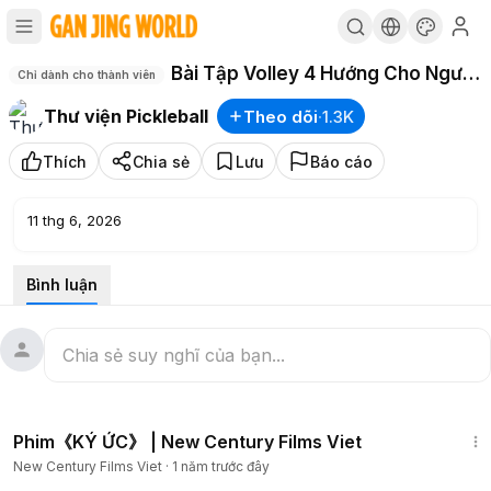
Bài Tập Volley 4 Hướng Cho Người
Chỉ dành cho thành viên
Mới
Thư viện Pickleball
Theo dõi
·
1.3K
Thích
Chia sẻ
Lưu
Báo cáo
11 thg 6, 2026
Bình luận
1:13:48
Phim《KÝ ỨC》 | New Century Films Viet
New Century Films Viet
·
1 năm trước đây