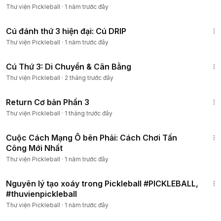
Thư viện Pickleball
·
1 năm trước đây
11:45
Cú đánh thứ 3 hiện đại: Cú DRIP
Thành viên
Thư viện Pickleball
·
1 năm trước đây
2:09
Cú Thứ 3: Di Chuyển & Cân Bằng
Thành viên
Thư viện Pickleball
·
2 tháng trước đây
4:11
Return Cơ bản Phần 3
Thành viên
Thư viện Pickleball
·
1 tháng trước đây
4:42
Cuộc Cách Mạng Ô bên Phải: Cách Chơi Tấn
Thành viên
Công Mới Nhất
Thư viện Pickleball
·
1 năm trước đây
6:25
Nguyên lý tạo xoáy trong Pickleball #PICKLEBALL,
Thành viên
#thuvienpickleball
Thư viện Pickleball
·
1 năm trước đây