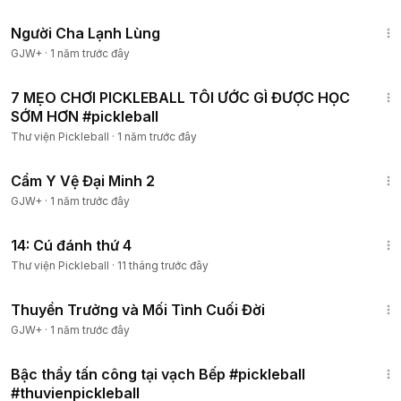
1:13:53
Người Cha Lạnh Lùng
GJW+
·
1 năm trước đây
8:32
7 MẸO CHƠI PICKLEBALL TÔI ƯỚC GÌ ĐƯỢC HỌC
Thành viên
SỚM HƠN #pickleball
Thư viện Pickleball
·
1 năm trước đây
1:12:29
Cẩm Y Vệ Đại Minh 2
GJW+
·
1 năm trước đây
3:13
14: Cú đánh thứ 4
Thành viên
Thư viện Pickleball
·
11 tháng trước đây
1:41:59
Thuyền Trưởng và Mối Tình Cuối Đời
GJW+
·
1 năm trước đây
8:23
Bậc thầy tấn công tại vạch Bếp #pickleball
Thành viên
#thuvienpickleball