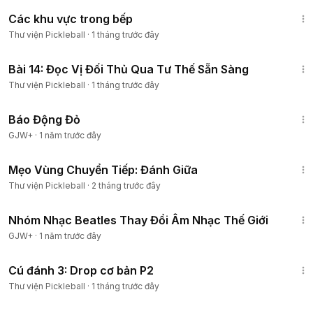
6:11
Các khu vực trong bếp
Thành viên
Thư viện Pickleball
·
1 tháng trước đây
2:28
Bài 14: Đọc Vị Đối Thủ Qua Tư Thế Sẵn Sàng
Thành viên
Thư viện Pickleball
·
1 tháng trước đây
1:20:36
Báo Động Đỏ
GJW+
·
1 năm trước đây
1:54
Mẹo Vùng Chuyển Tiếp: Đánh Giữa
Thành viên
Thư viện Pickleball
·
2 tháng trước đây
1:49:29
Nhóm Nhạc Beatles Thay Đổi Âm Nhạc Thế Giới
GJW+
·
1 năm trước đây
6:30
Cú đánh 3: Drop cơ bản P2
Thành viên
Thư viện Pickleball
·
1 tháng trước đây
49:15