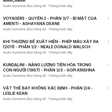
MARCINIAK
Audio Sunshine (Đọc bằng AI)
·
1 tháng trước đây
3:31:27
VOYAGERS - QUYỂN 2 - PHẦN 3/7 - BÍ MẬT CỦA
AMENTI - ASHAYANA DEANE
Audio Sunshine (Đọc bằng AI)
·
1 tháng trước đây
3:09:46
KHI THƯỢNG ĐẾ XUẤT HIỆN - PHÉP MÀU XẢY RA
(2011) - PHẦN 1/2 - NEALE DONALD WALSCH
Audio Sunshine (Đọc bằng AI)
·
1 tháng trước đây
3:33:54
KUNDALINI - NĂNG LƯỢNG TIẾN HÓA TRONG
CON NGƯỜI (1967) - PHẦN 3/3 - GOPI KRISHNA
Audio Sunshine (Đọc bằng AI)
·
1 tháng trước đây
2:50:43
VẬT THỂ BAY KHÔNG XÁC ĐỊNH - PHẦN 2/4 -
LESLIE KEAN
Audio Sunshine (Đọc bằng AI)
·
1 tháng trước đây