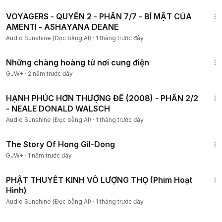
4:46:45
VOYAGERS - QUYỂN 2 - PHẦN 7/7 - BÍ MẬT CỦA
#micheldesmarquet
#thiaoouba
AMENTI - ASHAYANA DEANE
Audio Sunshine (Đọc bằng AI)
·
1 tháng trước đây
1:28:27
Những chàng hoàng tử nơi cung điện
GJW+
·
2 năm trước đây
2:08:13
HẠNH PHÚC HƠN THƯỢNG ĐẾ (2008) - PHẦN 2/2
- NEALE DONALD WALSCH
Audio Sunshine (Đọc bằng AI)
·
1 tháng trước đây
1:06:48
The Story Of Hong Gil-Dong
GJW+
·
1 năm trước đây
42:20
PHẬT THUYẾT KINH VÔ LƯỢNG THỌ (Phim Hoạt
Hình)
Audio Sunshine (Đọc bằng AI)
·
1 tháng trước đây
1:34:36