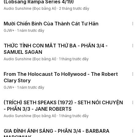
(Lobsang Rampa Series 4/19)
Audio Sunshine (Đọc bằng AI)
·
2 tháng trước đây
1:31:35
Mười Chiến Binh Của Thành Cát Tư Hãn
GJW+
·
1 năm trước đây
2:20:33
THỨC TỈNH CON MẮT THỨ BA - PHẦN 3/4 -
SAMUEL SAGAN
Audio Sunshine (Đọc bằng AI)
·
1 tháng trước đây
49:15
From The Holocaust To Hollywood - The Robert
Clary Story
GJW+
·
1 năm trước đây
3:30:57
(TRÍCH) SETH SPEAKS (1972) - SETH NÓI CHUYỆN
- PHẦN 3/3 - JANE ROBERTS
Audio Sunshine (Đọc bằng AI)
·
1 tháng trước đây
2:10:34
GIA ĐÌNH ÁNH SÁNG - PHẦN 3/4 - BARBARA