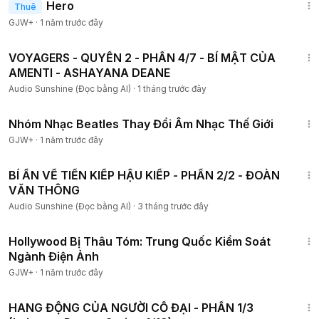
Hero
Thuê
GJW+
·
1 năm trước đây
2:59:00
VOYAGERS - QUYỂN 2 - PHẦN 4/7 - BÍ MẬT CỦA
AMENTI - ASHAYANA DEANE
Audio Sunshine (Đọc bằng AI)
·
1 tháng trước đây
1:49:29
Nhóm Nhạc Beatles Thay Đổi Âm Nhạc Thế Giới
GJW+
·
1 năm trước đây
4:32:55
BÍ ẨN VỀ TIỀN KIẾP HẬU KIẾP - PHẦN 2/2 - ĐOÀN
VĂN THÔNG
Audio Sunshine (Đọc bằng AI)
·
3 tháng trước đây
1:03:56
Hollywood Bị Thâu Tóm: Trung Quốc Kiểm Soát
Ngành Điện Ảnh
GJW+
·
1 năm trước đây
2:25:11
HANG ĐỘNG CỦA NGƯỜI CỔ ĐẠI - PHẦN 1/3