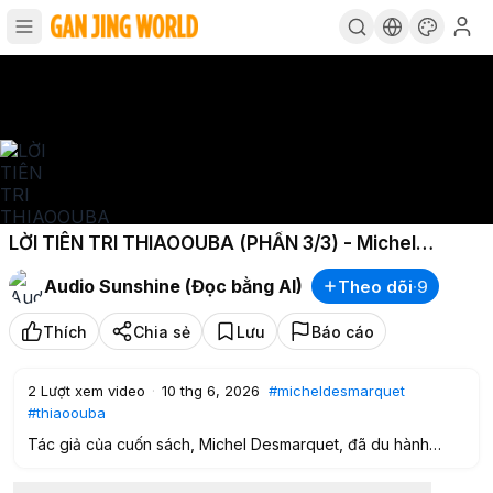
LỜI TIÊN TRI THIAOOUBA (PHẦN 3/3) - Michel
Desmarquet
Audio Sunshine (Đọc bằng AI)
Theo dõi
·
9
Thích
Chia sẻ
Lưu
Báo cáo
2
Lượt xem video
·
10 thg 6, 2026
#micheldesmarquet
#thiaoouba
Tác giả của cuốn sách, Michel Desmarquet, đã du hành
xuyên thời gian và không gian dưới sự dẫn dắt của hướng
dẫn viên người ngoài hành tinh Thao, thực hiện một chuyến