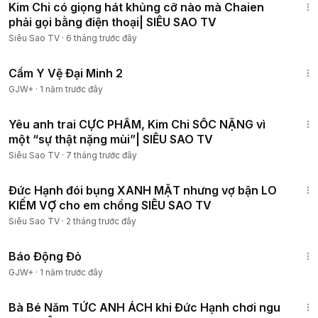
Kim Chi có giọng hát khủng cỡ nào mà Chaien
phải gọi bằng điện thoại| SIÊU SAO TV
Siêu Sao TV
·
6 tháng trước đây
1:12:29
Cẩm Y Vệ Đại Minh 2
GJW+
·
1 năm trước đây
8:00
Yêu anh trai CỰC PHẨM, Kim Chi SỐC NẶNG vì
một “sự thật nặng mùi”| SIÊU SAO TV
Siêu Sao TV
·
7 tháng trước đây
15:30
Đức Hạnh đói bụng XANH MẶT nhưng vợ bận LO
KIẾM VỢ cho em chồng SIÊU SAO TV
Siêu Sao TV
·
2 tháng trước đây
1:20:36
Báo Động Đỏ
GJW+
·
1 năm trước đây
8:00
Bà Bé Năm TỨC ANH ÁCH khi Đức Hạnh chơi ngu