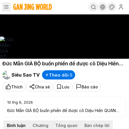
Đức Mẫn GIẢ BỘ buồn phiền để được cô Diệu Hiền
QUAN TÂM SIÊU SAO TV
Siêu Sao TV
Theo dõi
·
5
Thích
Chia sẻ
Lưu
Báo cáo
10 thg 6, 2026
Đức Mẫn GIẢ BỘ buồn phiền để được cô Diệu Hiền QUAN
TÂM| SIÊU SAO TV
Bình luận
Chương
Tổng quan
Bản chép lời