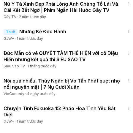
Nữ Y Tá Xinh Đẹp Phải Lòng Anh Chàng Tổ Lái Và
Cái Kết Bất Ngờ | Phim Ngắn Hài Hước Gãy TV
Gãy TV
·
2 năm trước đây
1:37:38
Những Kẻ Độc Hành
Thuê
GJW+
·
1 năm trước đây
8:09
Đức Mẫn có vẻ QUYẾT TÂM THỂ HIỆN với cô Diệu
Hiền nhưng kết quả thì SIÊU SAO TV
Siêu Sao TV
·
1 tháng trước đây
15:13
Nói quá nhiều, Thúy Ngân bị Võ Tấn Phát quẹt nhọ
nồi nguyên mặt | 7 Nụ Cười Xuân
VieComedy
·
4 ngày trước đây
50:20
Chuyện Tình Fukuoka 15: Pháo Hoa Tình Yêu Bất
Diệt
GJW+
·
1 năm trước đây
8:18