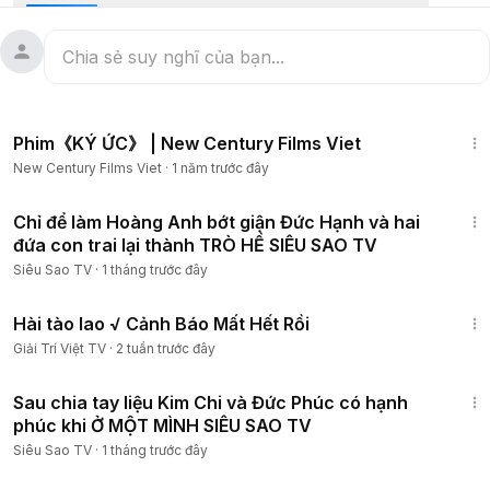
1:13:48
Phim《KÝ ỨC》 | New Century Films Viet
New Century Films Viet
·
1 năm trước đây
10:02
Chỉ để làm Hoàng Anh bớt giận Đức Hạnh và hai
đứa con trai lại thành TRÒ HỀ SIÊU SAO TV
Siêu Sao TV
·
1 tháng trước đây
5:40
Hài tào lao √ Cảnh Báo Mất Hết Rồi
Giải Trí Việt TV
·
2 tuần trước đây
8:42
Sau chia tay liệu Kim Chi và Đức Phúc có hạnh
phúc khi Ở MỘT MÌNH SIÊU SAO TV
Siêu Sao TV
·
1 tháng trước đây
19:49