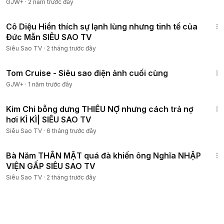
GJW+
·
2 năm trước đây
8:30
Cô Diệu Hiền thích sự lạnh lùng nhưng tinh tế của
Đức Mẫn SIÊU SAO TV
Siêu Sao TV
·
2 tháng trước đây
1:15:32
Tom Cruise - Siêu sao điện ảnh cuối cùng
GJW+
·
1 năm trước đây
8:05
Kim Chi bỗng dưng THIẾU NỢ nhưng cách trả nợ
hơi KÌ KÌ| SIÊU SAO TV
Siêu Sao TV
·
6 tháng trước đây
10:40
Bà Năm THÂN MẬT quá đà khiến ông Nghĩa NHẬP
VIỆN GẤP SIÊU SAO TV
Siêu Sao TV
·
2 tháng trước đây