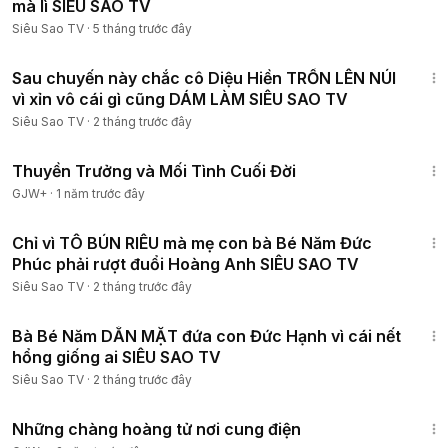
mà lì SIÊU SAO TV
Siêu Sao TV
·
5 tháng trước đây
10:24
Sau chuyến này chắc cô Diệu Hiền TRỐN LÊN NÚI
vì xỉn vô cái gì cũng DÁM LÀM SIÊU SAO TV
Siêu Sao TV
·
2 tháng trước đây
1:41:59
Thuyền Trưởng và Mối Tình Cuối Đời
GJW+
·
1 năm trước đây
9:55
Chỉ vì TÔ BÚN RIÊU mà mẹ con bà Bé Năm Đức
Phúc phải rượt đuổi Hoàng Anh SIÊU SAO TV
Siêu Sao TV
·
2 tháng trước đây
7:56
Bà Bé Năm DẰN MẶT đứa con Đức Hạnh vì cái nết
hổng giống ai SIÊU SAO TV
Siêu Sao TV
·
2 tháng trước đây
1:28:27
Những chàng hoàng tử nơi cung điện