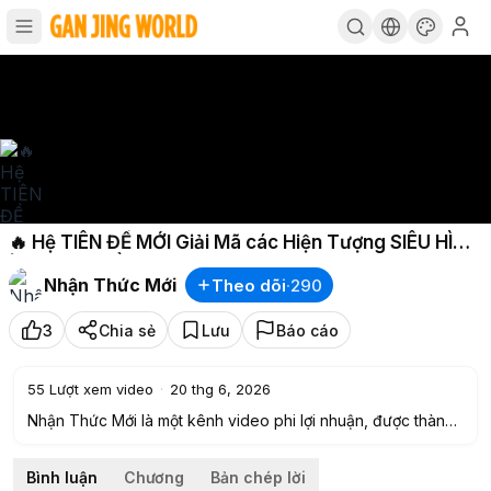
🔥 Hệ TIÊN ĐỀ MỚI Giải Mã các Hiện Tượng SIÊU HÌNH
| Giải Mã Bí Ẩn Nhân Loại T5 P2/2
Nhận Thức Mới
Theo dõi
·
290
3
Chia sẻ
Lưu
Báo cáo
55
Lượt xem video
·
20 thg 6, 2026
Nhận Thức Mới là một kênh video phi lợi nhuận, được thành
lập để mang đến cho Khán giả những thông tin mới, chân
thực và giá trị, mà sách vở, nhà trường hay truyền thông
Bình luận
Chương
Bản chép lời