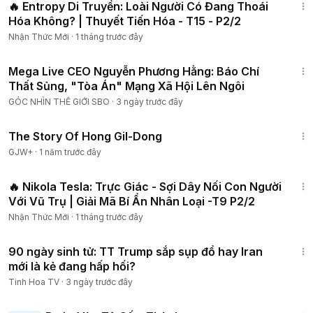
🔥 Entropy Di Truyền: Loài Người Có Đang Thoái
Hóa Không? | Thuyết Tiến Hóa - T15 - P2/2
Nhận Thức Mới
·
1 tháng trước đây
7:56
Mega Live CEO Nguyễn Phương Hằng: Báo Chí
Thất Sủng, "Tòa Án" Mạng Xã Hội Lên Ngôi
GÓC NHÌN THẾ GIỚI SBO
·
3 ngày trước đây
1:06:48
The Story Of Hong Gil-Dong
GJW+
·
1 năm trước đây
1:06:04
🔥 Nikola Tesla: Trực Giác - Sợi Dây Nối Con Người
Với Vũ Trụ | Giải Mã Bí Ẩn Nhân Loại -T9 P2/2
Nhận Thức Mới
·
1 tháng trước đây
21:15
90 ngày sinh tử: TT Trump sắp sụp đổ hay Iran
mới là kẻ đang hấp hối?
Tinh Hoa TV
·
3 ngày trước đây
1:52:41