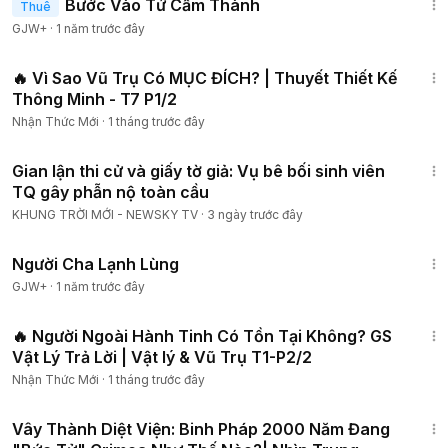
Bước Vào Tử Cấm Thành
Thuê
GJW+
·
1 năm trước đây
1:06:55
🔥 Vì Sao Vũ Trụ Có MỤC ĐÍCH? | Thuyết Thiết Kế
Thông Minh - T7 P1/2
Nhận Thức Mới
·
1 tháng trước đây
28:02
Gian lận thi cử và giấy tờ giả: Vụ bê bối sinh viên
TQ gây phẫn nộ toàn cầu
KHUNG TRỜI MỚI - NEWSKY TV
·
3 ngày trước đây
1:13:53
Người Cha Lạnh Lùng
GJW+
·
1 năm trước đây
54:44
🔥 Người Ngoài Hành Tinh Có Tồn Tại Không? GS
Vật Lý Trả Lời | Vật lý & Vũ Trụ T1-P2/2
Nhận Thức Mới
·
1 tháng trước đây
16:56
Vây Thành Diệt Viện: Binh Pháp 2000 Năm Đang