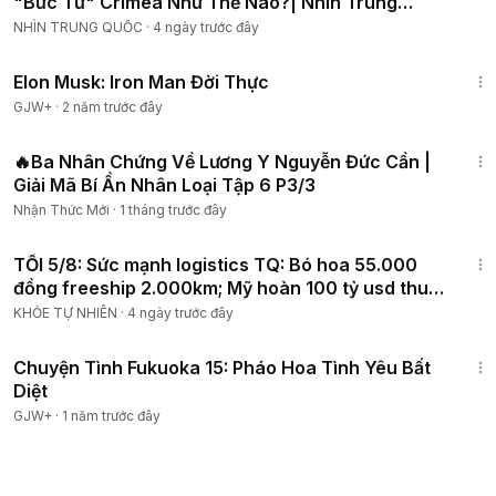
"Bức Tử" Crimea Như Thế Nào?| Nhìn Trung
Quốc
NHÌN TRUNG QUỐC
·
4 ngày trước đây
1:14:27
Elon Musk: Iron Man Đời Thực
GJW+
·
2 năm trước đây
1:40:57
🔥Ba Nhân Chứng Về Lương Y Nguyễn Đức Cần |
Giải Mã Bí Ẩn Nhân Loại Tập 6 P3/3
Nhận Thức Mới
·
1 tháng trước đây
16:20
TỐI 5/8: Sức mạnh logistics TQ: Bó hoa 55.000
đồng freeship 2.000km; Mỹ hoàn 100 tỷ usd thuế
quan
KHỎE TỰ NHIÊN
·
4 ngày trước đây
50:20
Chuyện Tình Fukuoka 15: Pháo Hoa Tình Yêu Bất
Diệt
GJW+
·
1 năm trước đây