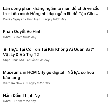
20:13
Làn sóng phản kháng ngầm từ món đồ chơi ve sầu
tre; Liên minh Hồng nhị đại ngầm lật đổ Tập Cận
Bình
Đại Kỷ Nguyên - Bình luận
·
3 ngày trước đây
1:48:57
Phán Quyết Vô Hình
GJW+
·
2 năm trước đây
1:18:16
🔥 Thực Tại Có Tồn Tại Khi Không Ai Quan Sát? |
Vật Lý & Vũ Trụ T2
Nhận Thức Mới
·
4 tuần trước đây
5:00
Museums in HCM City go digital | Nỗ lực số hóa
bảo tàng
Vietnam News
·
3 ngày trước đây
1:46:06
Nắm Đấm Thịnh Nộ
GJW+
·
1 năm trước đây
51:45