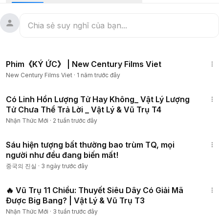
không đề cập đến.
Các khám phá khoa học vĩ đại bị lãng quên, nhiều sự thật
quan trọng bị che dấu hay những bí ẩn từ xa xưa sẽ được
tiết lộ qua những câu chuyện với các vị Khách mời đặc biệt
1:13:48
của chương trình.
Phim《KÝ ỨC》 | New Century Films Viet
New Century Films Viet
·
1 năm trước đây
Những thông tin mới mẻ và đột phá được phân tích ở các
góc nhìn khách quan và trung thực sẽ mang lại cho quý vị
1:08:00
khán giả nguồn tri thức mới và sự hiểu biết sâu sắc, vượt ra
Có Linh Hồn Lượng Tử Hay Không_ Vật Lý Lượng
khỏi quan niệm và giới hạn của các phương pháp tư duy
Tử Chưa Thể Trả Lời _ Vật Lý & Vũ Trụ T4
truyền thống.
Nhận Thức Mới
·
2 tuần trước đây
26:57
Sáu hiện tượng bất thường bao trùm TQ, mọi
người như đều đang biến mất!
중국의 진실
·
3 ngày trước đây
1:40:00
🔥 Vũ Trụ 11 Chiều: Thuyết Siêu Dây Có Giải Mã
Được Big Bang? | Vật Lý & Vũ Trụ T3
Nhận Thức Mới
·
3 tuần trước đây