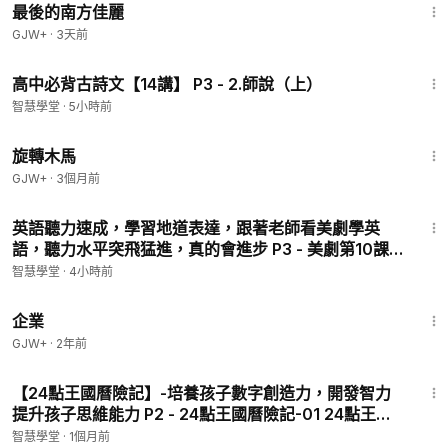
最後的南方佳麗
GJW+
·
3天前
16:53
高中必背古詩文【14講】 P3 - 2.師說（上）
智慧學堂
·
5小時前
1:53:33
旋轉木馬
GJW+
·
3個月前
2:17:04
英語聽力速成，學習地道表達，跟著老師看美劇學英
語，聽力水平突飛猛進，真的會進步 P3 - 美劇第10課
錄播
智慧學堂
·
4小時前
1:31:33
企業
GJW+
·
2年前
4:31
【24點王國曆險記】-培養孩子數字創造力，開發智力
提升孩子思維能力 P2 - 24點王國曆險記-01 24點王國
的居民們
智慧學堂
·
1個月前