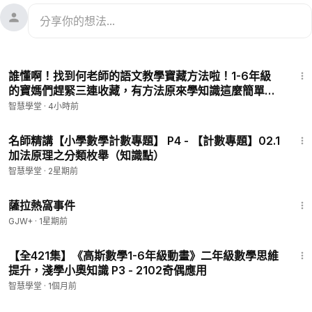
10:59
誰懂啊！找到何老師的語文教學寶藏方法啦！1-6年級
的寶媽們趕緊三連收藏，有方法原來學知識這麼簡單！
P3 - 一本·小學語文閱讀訓練100篇·一年級·第3.講：童
智慧學堂
·
4小時前
話故事怎麼讀
3:56
名師精講【小學數學計數專題】 P4 - 【計數專題】02.1
加法原理之分類枚舉（知識點）
智慧學堂
·
2星期前
1:51:14
薩拉熱窩事件
GJW+
·
1星期前
2:31
【全421集】《高斯數學1-6年級動畫》二年級數學思維
提升，淺學小奧知識 P3 - 2102奇偶應用
智慧學堂
·
1個月前
1:38:29