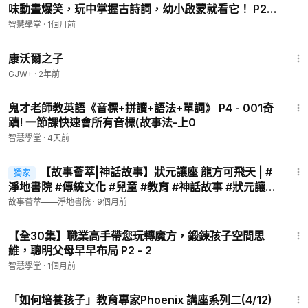
味動畫爆笑，玩中掌握古詩詞，幼小啟蒙就看它！ P2 -
愛上古詩01-嫦娥——李商隱
智慧學堂
·
1個月前
1:27:39
康沃爾之子
GJW+
·
2年前
37:17
鬼才老師教英語《音標+拼讀+語法+單詞》 P4 - 001奇
蹟! 一節課快速會所有音標(故事法-上0
智慧學堂
·
4天前
4:30
【故事薈萃|神話故事】狀元讓座 龍方可飛天 | #
獨家
淨地書院 #傳統文化 #兒童 #教育 #神話故事 #狀元讓座
龍方可飛天
故事薈萃——淨地書院
·
9個月前
10:53
【全30集】職業高手帶您玩轉魔方，鍛鍊孩子空間思
維，聰明父母早早布局 P2 - 2
智慧學堂
·
1個月前
7:26
「如何培養孩子」教育專家Phoenix 講座系列二(4/12)