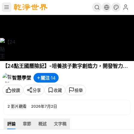
【24點王國曆險記】-培養孩子數字創造力，開發智力提
升孩子思維能力 P3 - 24點王國曆險記-02 邪惡的黑巫師
智慧學堂
關注
·
14
(1)
按讚
分享
收藏
檢舉
2
影片觀看
·
2026年7月2日
評論
章節
概述
文字稿