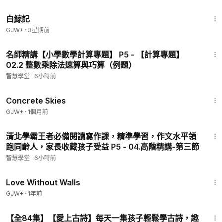
1:17:11
白鯨記
GJW+
·
3星期前
17:11
名師精講【小學數學計算專題】 P5 - 【計算專題】
02.2 整數乘除法速算與巧算（例題）
智慧學堂
·
6小時前
1:44:02
Concrete Skies
GJW+
·
1個月前
35:34
清北學霸王者必備閱讀寫作課，精準學習，作文水平領
跑同齡人，家長收藏孩子受益 P5 - 04.高階精講-第三節
智慧學堂
·
6小時前
1:52:04
Love Without Walls
GJW+
·
1年前
4:55
【全84集】【愛上古詩】每天一集孩子輕鬆學古詩，趣