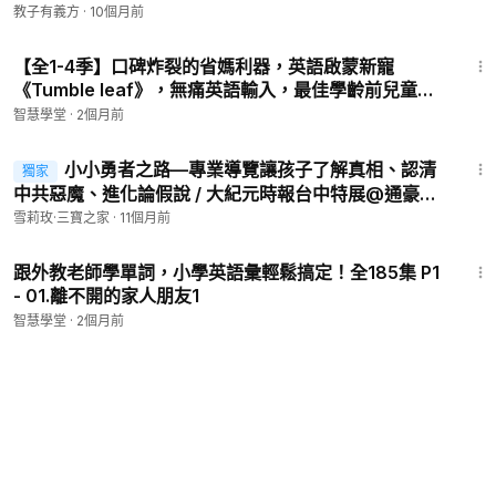
教子有義方
·
10個月前
6:10
【全1-4季】口碑炸裂的省媽利器，英語啟蒙新寵
《Tumble leaf》，無痛英語輸入，最佳學齡前兒童動
畫 P1 - [S101.E01] 飄飄葉 - 閃亮亮硬幣 影子巨人-
智慧學堂
·
2個月前
7:38
小小勇者之路—專業導覽讓孩子了解真相、認清
獨家
中共惡魔、進化論假說 / 大紀元時報台中特展@通豪大
飯店
雪莉玫·三寶之家
·
11個月前
3:49
跟外教老師學單詞，小學英語彙輕鬆搞定！全185集 P1
- 01.離不開的家人朋友1
智慧學堂
·
2個月前