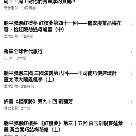
周王，周王對他們有豐厚的賞賜。
简兮惠然
·
10個月前
21:34
躺平叔聊紅樓夢 紅樓夢第四十一回——櫳翠庵茶品梅花
雪，怡紅院劫遇母蝗蟲（中）
太虛幻境
·
1個月前
1:10:28
魯茲全球世代旅行
GJW+
·
2年前
25:20
躺平叔聊三國 三國演義第八回——王司徒巧使連環計
董太師大鬧鳳儀亭（上）
太虛幻境
·
2個月前
26:14
評書《楊家將》第九十回 劉蘭芳
听觉书苑
·
2年前
24:39
躺平叔聊紅樓夢 《紅樓夢》第三十五回 白玉釧親嘗蓮葉
羹 黃金鶯巧結梅花絡（上）