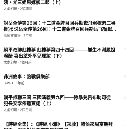
姨，尤三姐思嫁柳二郎（上）
太虛幻境
·
2星期前
17:32
說岳全傳第26回：十二道金牌召回兵勘嶽飛冤獄週三畏
掛冠 说岳全传第26回：十二道金牌召回兵勘岳飞冤狱
周三畏挂冠
修煉故事集
·
2年前
34:13
躺平叔聊紅樓夢 紅樓夢第四十四回———變生不測鳳姐
潑醋 喜出望外平兒理妝（下）
太虛幻境
·
1個月前
50:00
非洲故事：豹戰俱樂部
GJW+
·
1年前
20:01
躺平叔聊三國 三國演義第九回——除暴兇呂布助司徒
犯長安李傕聽賈詡（上）
太虛幻境
·
2個月前
4:02
【詩經全集】::《詩經.小雅》【采菽】諸侯來周京朝拜