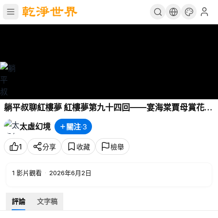
躺平叔聊紅樓夢 紅樓夢第九十四回——宴海棠賈母賞花
妖，失寶玉通靈知奇禍（上）
太虛幻境
關注
·
3
1
分享
收藏
檢舉
1
影片觀看
·
2026年6月2日
評論
文字稿