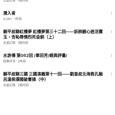
太虛幻境
·
1個月前
1:34:50
潛入者
GJW+
·
1年前
29:01
躺平叔聊紅樓夢 紅樓夢第三十二回——訴肺腑心迷活寶
玉，含恥辱情烈死金釧（上）
太虛幻境
·
1個月前
23:07
水滸傳 第062回 /單田芳/經典評書/
经典评书
·
3年前
6:37
躺平叔聊三國 三國演義第十一回——劉皇叔北海救孔融
呂溫侯濮陽破曹操（中）
太虛幻境
·
2個月前