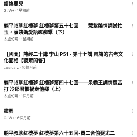
錯換嬰兒
GJW+
·
1星期前
15:56
躺平叔聊紅樓夢 紅樓夢第五十七回——慧紫鵑情詞試忙
玉，薛姨媽愛語慰痴顰（下）
太虛幻境
·
1星期前
4:36
【國圖】詩經二十講 李山 P51 - 第十七講 風詩的古老文
化面相【觀眾問答】
Lesicarz
·
10個月前
18:49
躺平叔聊紅樓夢 紅樓夢第四十七回——呆霸王調情遭苦
打 冷郎君懼禍走他鄉（上）
太虛幻境
·
1個月前
1:01:24
盡興
GJW+
·
6個月前
24:51
躺平叔聊紅樓夢 紅樓夢第六十五回-賈二舍偷娶尤二