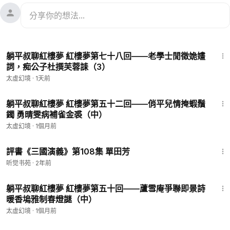
21:33
躺平叔聊紅樓夢 紅樓夢第七十八回——老學士閒徵姽嫿
詞，痴公子杜撰芙蓉誄（3）
太虛幻境
·
1天前
19:50
躺平叔聊紅樓夢 紅樓夢第五十二回——俏平兒情掩蝦鬚
鐲 勇晴雯病補雀金裘（中）
太虛幻境
·
1個月前
23:00
評書《三國演義》第108集 單田芳
听觉书苑
·
2年前
23:35
躺平叔聊紅樓夢 紅樓夢第五十回——蘆雪庵爭聯即景詩
暖香塢雅制春燈謎（中）
太虛幻境
·
1個月前
1:28:20