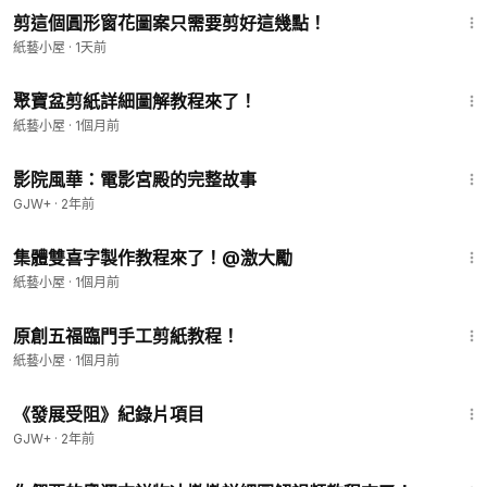
剪這個圓形窗花圖案只需要剪好這幾點！
紙藝小屋
·
1天前
4:17
聚寶盆剪紙詳細圖解教程來了！
紙藝小屋
·
1個月前
1:23:42
影院風華：電影宮殿的完整故事
GJW+
·
2年前
2:25
集體雙喜字製作教程來了！@激大勵
紙藝小屋
·
1個月前
1:14
原創五福臨門手工剪紙教程！
紙藝小屋
·
1個月前
1:15:33
《發展受阻》紀錄片項目
GJW+
·
2年前
5:23