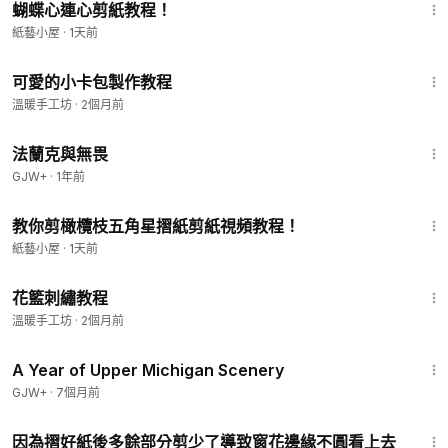
蝴蝶心連心剪紙教程！
紙藝小屋
·
1天前
2:59
可愛的小卡包製作教程
溫暖手工坊
·
2個月前
1:39:41
法蘭克與無畏
GJW+
·
1年前
3:33
教你剪橄欖枝五角星摺紙剪紙視頻教程！
紙藝小屋
·
1天前
7:16
花籃刺繡教程
溫暖手工坊
·
2個月前
53:07
A Year of Upper Michigan Scenery
GJW+
·
7個月前
2:42
因為摺好紙後多餘部分剪少了導致窗花邊緣不圓看上去