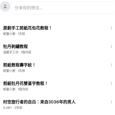
3:27
原創手工剪紙花包花教程！
紙藝小屋
·
1天前
11:50
牡丹刺繡教程
溫暖手工坊
·
1個月前
1:42
剪紙教程壽字紋！
紙藝小屋
·
1天前
5:31
剪紙牡丹花雙喜字教程！
紙藝小屋
·
1個月前
37:42
时空旅行者的自白：来自3036年的男人
GJW+
·
2年前
3:40