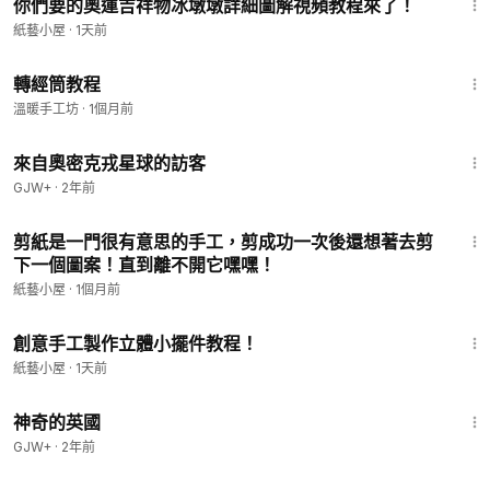
你們要的奧運吉祥物冰墩墩詳細圖解視頻教程來了！
紙藝小屋
·
1天前
1:32
轉經筒教程
溫暖手工坊
·
1個月前
1:36:37
來自奧密克戎星球的訪客
GJW+
·
2年前
2:43
剪紙是一門很有意思的手工，剪成功一次後還想著去剪
下一個圖案！直到離不開它嘿嘿！
紙藝小屋
·
1個月前
2:53
創意手工製作立體小擺件教程！
紙藝小屋
·
1天前
1:05:07
神奇的英國
GJW+
·
2年前
2:43