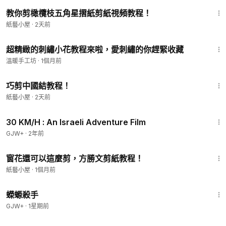
3:33
教你剪橄欖枝五角星摺紙剪紙視頻教程！
紙藝小屋
·
2天前
10:00
超精緻的刺繡小花教程來啦，愛刺繡的你趕緊收藏
溫暖手工坊
·
1個月前
1:44
巧剪中國結教程！
紙藝小屋
·
2天前
1:08:12
30 KM/H : An Israeli Adventure Film
GJW+
·
2年前
1:31
窗花還可以這麼剪，方勝文剪紙教程！
紙藝小屋
·
1個月前
1:19:18
蠑螈殺手
GJW+
·
1星期前
2:43