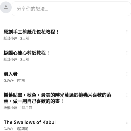
3:27
原創手工剪紙花包花教程！
紙藝小屋
·
2天前
2:43
蝴蝶心連心剪紙教程！
紙藝小屋
·
2天前
1:34:50
潛入者
GJW+
·
1年前
1:09
樹葉貼畫，秋色，最美的時光莫過於撿幾片喜歡的落
葉，做一副自己喜歡的的畫！
紙藝小屋
·
1個月前
1:20:43
The Swallows of Kabul
GJW+
·
1星期前