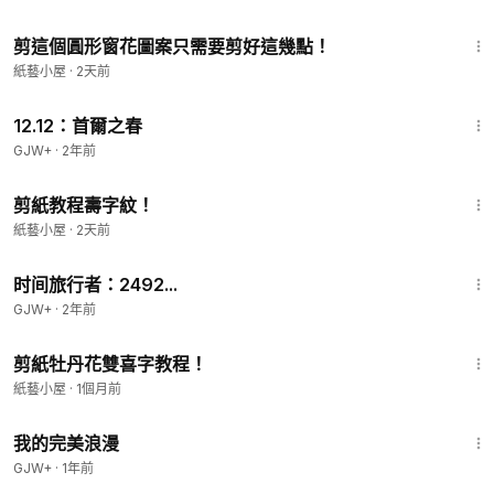
3:40
剪這個圓形窗花圖案只需要剪好這幾點！
紙藝小屋
·
2天前
2:22:03
12.12：首爾之春
GJW+
·
2年前
1:42
剪紙教程壽字紋！
紙藝小屋
·
2天前
43:36
时间旅行者：2492...
GJW+
·
2年前
5:31
剪紙牡丹花雙喜字教程！
紙藝小屋
·
1個月前
1:31:17
我的完美浪漫
GJW+
·
1年前