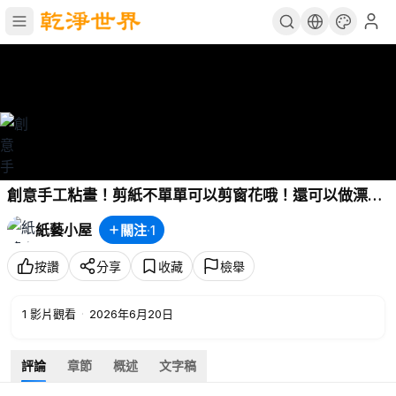
創意手工粘畫！剪紙不單單可以剪窗花哦！還可以做漂亮
的手工粘畫哦！春天來了，小燕子飛回來了！快來和我一
紙藝小屋
關注
·
1
起做手工吧！
按讚
分享
收藏
檢舉
1
影片觀看
·
2026年6月20日
評論
章節
概述
文字稿