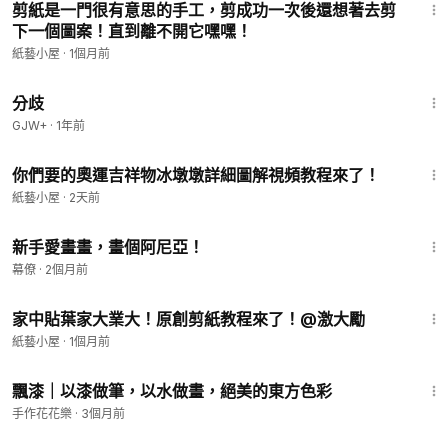
剪紙是一門很有意思的手工，剪成功一次後還想著去剪
下一個圖案！直到離不開它嘿嘿！
紙藝小屋
·
1個月前
1:54:13
分歧
GJW+
·
1年前
5:23
你們要的奧運吉祥物冰墩墩詳細圖解視頻教程來了！
紙藝小屋
·
2天前
4:01
新手愛畫畫，畫個阿尼亞！
幕僚
·
2個月前
2:15
家中貼葉家大業大！原創剪紙教程來了！@激大勵
紙藝小屋
·
1個月前
4:09
飄漆｜以漆做筆，以水做畫，絕美的東方色彩
手作花花樂
·
3個月前
2:25