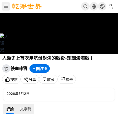
人類史上首次用航母對決的戰役-珊瑚海海戰！
铁血雄狮
關注
·
5
铁
按讚
分享
收藏
檢舉
2026年6月2日
評論
文字稿