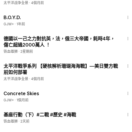
太平洋战争全景
·
4個月前
1:33:24
B.O.Y.D.
GJW+
·
1年前
17:08
德國以一己之力對抗英，法，俄三大帝國，耗時4年，
傷亡超過2000萬人 ！
铁血雄狮
·
2星期前
35:56
太平洋戰爭系列 【硬核解析珊瑚海海戰】—美日雙方戰
前如何部署
太平洋战争全景
·
4個月前
1:44:02
Concrete Skies
GJW+
·
1個月前
12:22
基座行動（下）#二戰 #歷史 #海戰
铁血雄狮
·
2天前
14:16