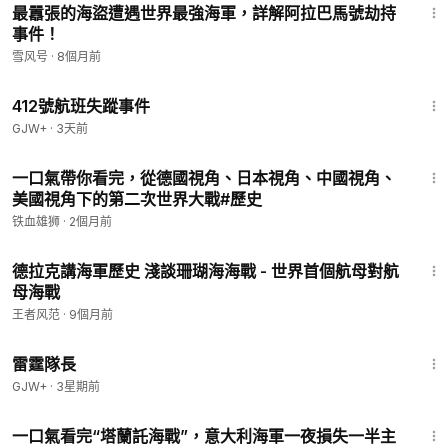
最囂張的海盜遭遇世界最強海軍，詳解阿拉巴馬號劫持
事件！
雪风号
·
8個月前
1:12:46
412號航班失蹤事件
GJW+
·
3天前
59:27
一口氣帶你看完，從德國視角、日本視角、中國視角、
美國視角下的第二次世界大戰#歷史
铁血雄狮
·
2個月前
39:24
德拉克講海軍歷史 淺談珊瑚海海戰 - 世界首個航母對航
母海戰
王者风范
·
9個月前
1:04:16
雷霆隊長
GJW+
·
3星期前
14:31
一口氣看完“塔蘭託海戰”，意大利海軍一夜損失一半主