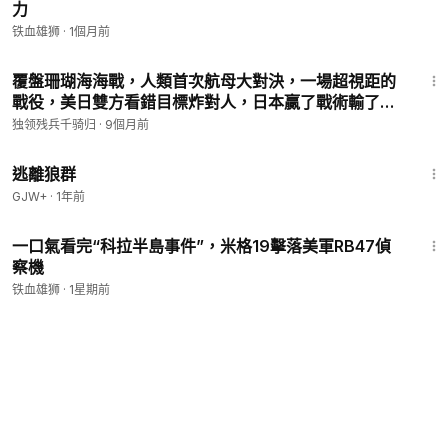
力
铁血雄狮
·
1個月前
19:20
覆盤珊瑚海海戰，人類首次航母大對決，一場超視距的
戰役，美日雙方看錯目標炸對人，日本贏了戰術輸了戰
略，美軍強大經濟後盾的有一場勝利
独领残兵千骑归
·
9個月前
2:12:23
逃離狼群
GJW+
·
1年前
20:52
一口氣看完“科拉半島事件”，米格19擊落美軍RB47偵
察機
铁血雄狮
·
1星期前