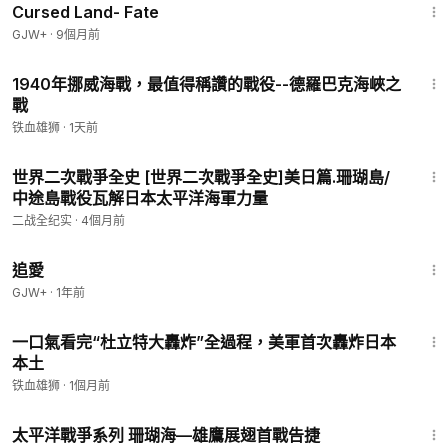
Cursed Land- Fate
GJW+
·
9個月前
4:40
1940年挪威海戰，最值得稱讚的戰役--德羅巴克海峽之
戰
铁血雄狮
·
1天前
19:33
世界二次戰爭全史 [世界二次戰爭全史]美日篇.珊瑚島/
中途島戰役瓦解日本太平洋海軍力量
二战全纪实
·
4個月前
1:39:46
追愛
GJW+
·
1年前
6:13
一口氣看完“杜立特大轟炸”全過程，美軍首次轟炸日本
本土
铁血雄狮
·
1個月前
33:01
太平洋戰爭系列 珊瑚海—雄鷹展翅首戰告捷