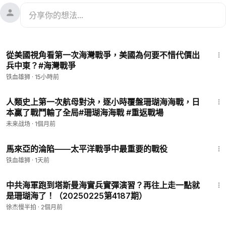
11:02
從美國視角看第一次海灣戰爭，美國為何要不惜代價出
兵中東？#海灣戰爭
铁血雄狮
·
15小時前
25:06
人類史上第一次航母對決，逐小時覆盤珊瑚海海戰，日
本贏了戰鬥輸了全局#珊瑚海海戰 #重返戰場
未来战场
·
1個月前
9:29
馬來亞的淪陷——太平洋戰爭中最重要的戰役
铁血雄狮
·
1天前
10:13
中共海軍跑到塔斯曼海實兵實彈演習？再往上走一點就
是珊瑚海了！（20250225第4187期）
徐杰慢半拍
·
2個月前
1:25:23