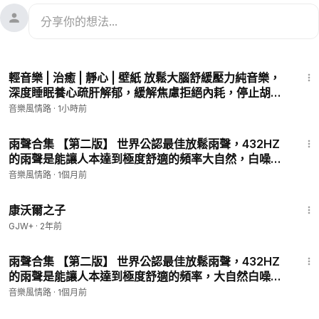
45:30
輕音樂 | 治癒 | 靜心 | 壁紙 放鬆大腦舒緩壓力純音樂，
深度睡眠養心疏肝解郁，緩解焦慮拒絕內耗，停止胡思
亂想，學習閱讀背景音，心情愉悅治癒音頻，深度解壓
音樂風情路
·
1小時前
音樂，安靜獨處，催眠，讓心情平靜情緒穩定
9:41
雨聲合集 【第二版】 世界公認最佳放鬆雨聲，432HZ
的雨聲是能讓人本達到極度舒適的頻率大自然，白噪
音，沉浸式放鬆，治癒系 人間煙火，一雨清歡，沉浸式
音樂風情路
·
1個月前
古風雨聲，治癒內耗，鬆弛身心，
1:27:39
康沃爾之子
GJW+
·
2年前
1:45
雨聲合集 【第二版】 世界公認最佳放鬆雨聲，432HZ
的雨聲是能讓人本達到極度舒適的頻率，大自然白噪
音，睡眠助眠，睡眠障礙 ，深度助眠落窗臺，淺雨伴清
音樂風情路
·
1個月前
眠，舒緩心神焦慮，遠離失眠，安睡
48:34