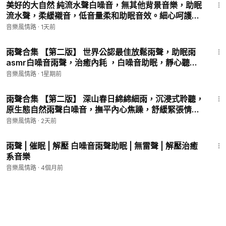
美好的大自然 純流水聲白噪音，無其他背景音樂，助眠
流水聲，柔緩襯音，低音量柔和助眠音效。細心呵護聽
覺神經，引導兒童安穩入睡，營造溫和哄睡氛圍，聲漸
音樂風情路
·
1天前
小，平靜心緒，冥想，靜心護肝
45:09
雨聲合集 【第二版】 世界公認最佳放鬆雨聲，助眠雨
asmr白噪音雨聲，治癒內耗 ，白噪音助眠，靜心聽雨
聲減少內耗，溫柔雨聲治癒疲憊，內心安然，聽雨煮
音樂風情路
·
1星期前
茶，不問世事，平平淡淡才是人間理想
45:50
雨聲合集 【第二版】 深山春日綿綿細雨，沉浸式聆聽，
原生態自然雨聲白噪音，撫平內心焦躁，舒緩緊張情
緒，失眠多夢必聽，解壓助眠超安心
音樂風情路
·
2天前
29:59
雨聲 | 催眠 | 解壓 白噪音雨聲助眠 | 無雷聲 | 解壓治癒
系音樂
音樂風情路
·
4個月前