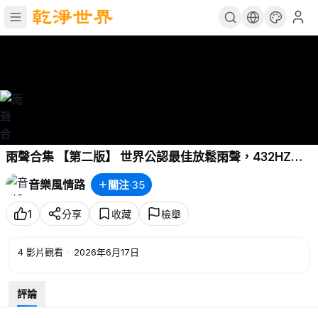
雨聲合集 【第二版】 世界公認最佳放鬆雨聲，432HZ的
雨聲是能讓人本達到極度舒適的頻率，白噪音，聆聽大自
音樂風情路
關注
·
35
然，睡眠，助眠，下雨天窗外雨聲，學習，冥想放空，解
壓，遠離抑鬱
1
分享
收藏
檢舉
4
影片觀看
·
2026年6月17日
評論