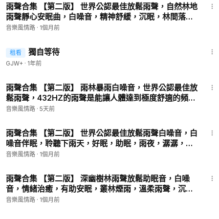
雨聲合集 【第二版】 世界公認最佳放鬆雨聲，自然林地
雨聲靜心安眠曲，白噪音，精神舒緩，沉眠，林間落
雨，純粹雨聲，高效讀書，專注勞作，靜思失眠，養
音樂風情路
·
1個月前
心，生活留念，安睡聽雨聲
1:50:45
獨自等待
租看
GJW+
·
1年前
45:18
雨聲合集 【第二版】 雨林暴雨白噪音，世界公認最佳放
鬆雨聲，432HZ的雨聲是能讓人體達到極度舒適的頻
率，白噪音，聆聽大自然，睡眠，助眠，下雨天，大雨
音樂風情路
·
5天前
聲
45:21
雨聲合集 【第二版】 世界公認最佳放鬆雨聲白噪音，白
噪音伴眠，聆聽下雨天，好眠，助眠，雨夜，潺潺，專
注看書，冥想，舒緩，放鬆，遠離抑鬱，雨天自然音
音樂風情路
·
1個月前
樂、獨處
9:56
雨聲合集 【第二版】 深幽樹林雨聲放鬆助眠音，白噪
音，情緒治癒，有助安眠，叢林煙雨，溫柔雨聲，沉浸
式專注學習備考背景音，輕鬆忙活， 細雨綿綿，時光緩
音樂風情路
·
1個月前
慢，所有焦慮都被悄悄化解
45:29