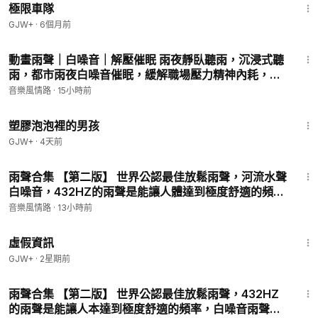
極限車隊
GJW+
·
6個月前
45:45
動畫雨聲｜白噪音｜解壓催眠 雨夜靜臥聽雨，沉浸式聽
雨，都市雨夜白噪音催眠，緩解職場壓力精神內耗，全
網最熱門，治癒助眠ASMR雨聲，被窩裏聽雨聲，遠離
音樂風情路
·
15小時前
焦慮安心入眠，無人靜謐雨夜聲沉浸式放空
1:37:21
塑膠泡泡裡的男孩
GJW+
·
4天前
45:10
雨聲合集 【第二版】 世界公認最佳放鬆雨聲，河流水聲
白噪音，432HZ的雨聲是能讓人體達到極度舒適的頻
率，白噪音，聆聽大自然，睡眠助眠，下雨天，水聲雨
音樂風情路
·
13小時前
聲學習
2:39:28
虛假資訊
GJW+
·
2星期前
45:04
雨聲合集 【第二版】 世界公認最佳放鬆雨聲，432HZ
的雨聲是能讓人本達到極度舒適的頻率，白噪音雨聲，