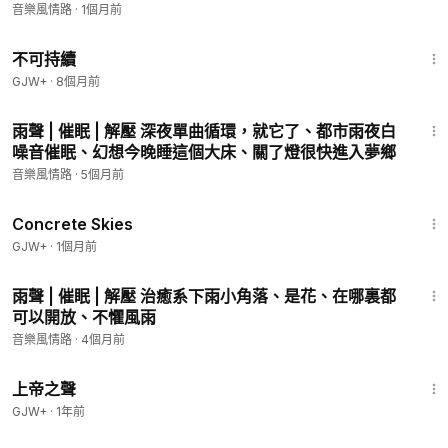
聆聽大自然，睡眠，助眠，下雨天，學習工作，冥想放
音樂風情路
·
1個月前
空，解壓，遠離抑鬱
35:10
不可持續
GJW+
·
8個月前
45:00
雨聲 | 催眠 | 解壓 深夜單曲循環，就它了、都市雨夜白
噪音催眠、幻想今晚睡這個大床、關了燈很快進入夢鄉
音樂風情路
·
5個月前
1:44:02
Concrete Skies
GJW+
·
1個月前
20:49
雨聲 | 催眠 | 解壓 治癒系下雨小角落、是花、在哪裏都
可以開放、不懼風雨
音樂風情路
·
4個月前
1:31:48
上帝之聲
GJW+
·
1年前
12:42