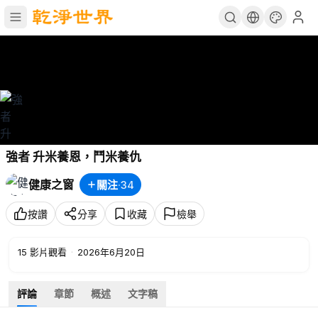
強者 升米養恩，鬥米養仇
健康之窗
關注
·
34
按讚
分享
收藏
檢舉
15
影片觀看
·
2026年6月20日
評論
章節
概述
文字稿