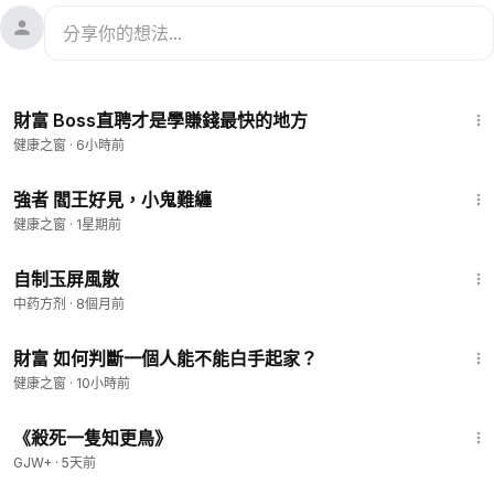
4:43
財富 Boss直聘才是學賺錢最快的地方
健康之窗
·
6小時前
3:17
強者 閻王好見，小鬼難纏
健康之窗
·
1星期前
1:32
自制玉屏風散
中药方剂
·
8個月前
6:31
財富 如何判斷一個人能不能白手起家？
健康之窗
·
10小時前
2:09:28
《殺死一隻知更鳥》
GJW+
·
5天前
4:27