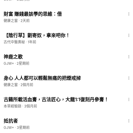
4:05
財富 賺錢最該學的思維：借
健康之窗
·
2天前
1:51
【陰行草】劉寄奴，拿來吧你！
古代中醫奧秘
·
1年前
1:34:02
神鹿之歌
GJW+
·
2星期前
9:44
身心 人人都可以輕鬆無痛的把煙戒掉
健康之窗
·
2個月前
4:29
古籍所載活血膏，古法匠心，大龍1:1復刻丹參膏！
本草經驗錄
·
3個月前
1:15:11
抵抗者
GJW+
·
3星期前