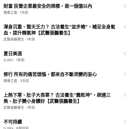
財富 民營企業最安全的規模，是一個億以內
健康之窗
·
1天前
12:27
渾身沉重、整天乏力？ 古法養生“並步樁”，補足全身氣
血、提升精氣神【武醫張鵬養生】
武醫張鵬養生
·
1年前
1:30:27
夏日美酒
GJW+
·
1年前
4:38
修行 所有的痛苦煩惱，都來自不斷流變的妄心
健康之窗
·
3天前
11:46
上熱下寒、肚子大畏寒？ 古法養生“震乾坤”，疏通三
焦、肚子變小身體好【武醫張鵬養生】
武醫張鵬養生
·
1年前
35:10
不可持續
GJW+
·
8個月前