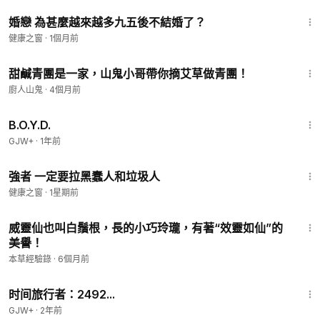
4:23
婚戀 為甚麼越來越多九五後不結婚了？
健康之窗
·
1個月前
3:45
甜鹹青團是一家，山鬼小哥帶你摘艾草做青團！
廚人山鬼
·
4個月前
1:33:24
B.O.Y.D.
GJW+
·
1年前
4:39
強者 一定要拉黑蠢人和垃圾人
健康之窗
·
1星期前
4:31
威靈仙也叫白鬚根，長的小巧玲瓏，有著“效靈如仙”的
美譽！
本草經驗錄
·
6個月前
43:36
时间旅行者：2492...
GJW+
·
2年前