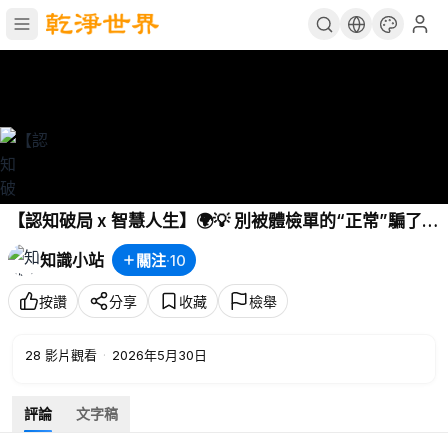
【認知破局 x 智慧人生】🌍💡 別被體檢單的“正常”騙了！
一口氣讀懂《超越百歲》：你的身體可能就是這艘泰坦尼
知識小站
關注
·
10
克號
按讚
分享
收藏
檢舉
28
影片觀看
·
2026年5月30日
評論
文字稿