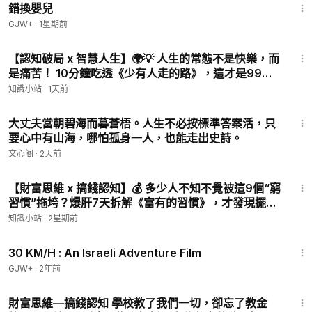
錯換嬰兒
GJW+
·
1星期前
8:19
【認知破局 x 智慧人生】🌍💡 人生的常態不是快樂，而
是痛苦！ 10分鐘吃透《少有人走的路》，這才是99%
的人逃避的真相
知識小站
·
1天前
9:35
大丈夫當朝碧海而暮蒼梧。人生不必按標準答案活，只
要心中有山海，哪怕孤身一人，也能走出史詩。
文心阁
·
2天前
10:18
【財富思維 x 搞錢認知】💰 多少人不知不覺被這9個“窮
習慣”拖垮？爆肝7天拆解《富有的習慣》，才發現擺脫
貧窮的關鍵如此扎心！
知識小站
·
2星期前
1:08:12
30 KM/H : An Israeli Adventure Film
GJW+
·
2年前
5:28
財富思維—搞錢認知 學校教了我們一切，卻忘了教金