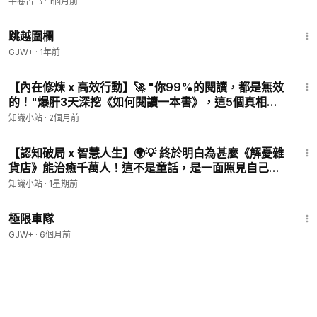
半卷古书
·
1個月前
1:36:23
跳越圍欄
GJW+
·
1年前
10:22
【內在修煉 x 高效行動】🚀 "你99%的閱讀，都是無效
的！"爆肝3天深挖《如何閱讀一本書》，這5個真相讓
我後背發涼...
知識小站
·
2個月前
10:28
【認知破局 x 智慧人生】🌍💡 終於明白為甚麼《解憂雜
貨店》能治癒千萬人！這不是童話，是一面照見自己的
鏡子。讀完彷彿重新活了一遍
知識小站
·
1星期前
48:34
極限車隊
GJW+
·
6個月前