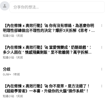
10:20
【內在修煉 x 高效行動】🚀 你有沒有想過，為甚麼你明
明理性卻總做出不理性的決定？爆肝3天拆解《思考，
快與慢》，揭秘大腦的隱秘操控。
知識小站
·
1天前
7:40
【內在修煉 x 高效行動】🚀 當愛情變成 ' 奶酪遊戲 '：
多少人困在 ' 情感殘羹剩飯 ' 里不敢離開？萬字拆解
《誰動了我的奶酪》隱藏的戀愛生存法則
知識小站
·
1天前
1:54:13
分歧
GJW+
·
1年前
7:28
【內在修煉 x 高效行動】🚀 你不是笨，是方法錯了！
《超級學習者》一本書，升級你的大腦“操作系統”！
知識小站
·
1天前
1:28:20