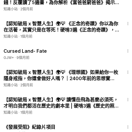
錢！反覆讀了5遍書，為你解析《富爸爸窮爸爸》揭示
的致命教育缺陷
知識小站
·
2個月前
12:26
【認知破局 x 智慧人生】🌍💡 《正念的奇蹟》你以為你
在活著，其實只是在等死！硬啃3遍《正念的奇蹟》，
終於懂了什麼叫"洗碗就是洗碗"
知識小站
·
1個月前
1:25:23
Cursed Land- Fate
GJW+
·
9個月前
12:44
【認知破局 x 智慧人生】🌍💡 《理想國》如果給你一枚
隱身戒指，你還會做好人嗎？｜2400年前的思想實
驗，撕開了人性最後的遮羞布
知識小站
·
2個月前
9:14
【認知破局 x 智慧人生】🌍💡 讀懂岳飛為甚麼必須死，
才明白我們都活在歷史的劇本里 | 硬啃3遍《歷史的照妖
鏡》，這5個真相讓人後背發涼
知識小站
·
1個月前
1:15:33
《發展受阻》紀錄片項目