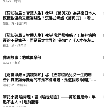
GJW+
·
2年前
9:09
【認知破局 x 智慧人生】🌍💡 《菊與刀》為甚麼日本人
既極致溫柔又極端殘酷？沉浸式解讀《菊與刀》，看完
格局徹底打開
知識小站
·
2個月前
7:59
【認知破局 x 智慧人生】🌍💡 我們都搞錯了！精神病院
裏的不是瘋子，而是看穿世界的“先知”？《天才在左瘋
子在右》這3個故事，細思極恐！
知識小站
·
1個月前
50:00
非洲故事：豹戰俱樂部
GJW+
·
1年前
12:50
【財富思維 x 搞錢認知】💰 《巴菲特給兒女一生的忠
告》真正讓你變窮的不是不會賺錢，是這個致命陷阱...
別再說《巴菲特給兒女的一生忠告》只是投資指南了！
知識小站
·
2個月前
它真正厲害的是道盡了普通人翻身的底層邏
30:17
筆記小說 喻常理，讀《喻世明言》——萬般皆是命，半
點不由人。|睡前聽書