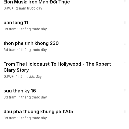
Elon Musk: Iron Man Đời Thực
GJW+
·
2 năm trước đây
14:53
ban long 11
3d tram
·
1 tháng trước đây
15:19
thon phe tinh khong 230
3d tram
·
1 tháng trước đây
49:15
From The Holocaust To Hollywood - The Robert
Clary Story
GJW+
·
1 năm trước đây
15:48
suu than ky 16
3d tram
·
1 tháng trước đây
18:28
dau pha thuong khung p5 t205
3d tram
·
1 tháng trước đây
1:13:53