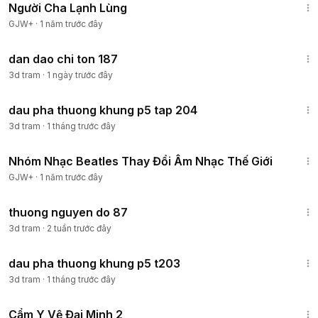
Người Cha Lạnh Lùng
GJW+
·
1 năm trước đây
7:35
dan dao chi ton 187
3d tram
·
1 ngày trước đây
16:45
dau pha thuong khung p5 tap 204
3d tram
·
1 tháng trước đây
1:49:29
Nhóm Nhạc Beatles Thay Đổi Âm Nhạc Thế Giới
GJW+
·
1 năm trước đây
18:39
thuong nguyen do 87
3d tram
·
2 tuần trước đây
17:26
dau pha thuong khung p5 t203
3d tram
·
1 tháng trước đây
1:12:29
Cẩm Y Vệ Đại Minh 2