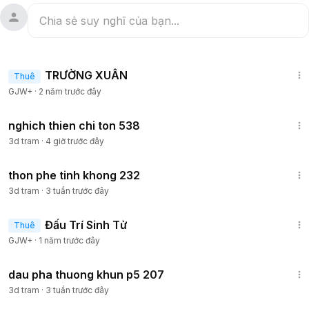
1:25:38
TRƯỜNG XUÂN
Thuê
GJW+
·
2 năm trước đây
7:30
nghich thien chi ton 538
3d tram
·
4 giờ trước đây
14:57
thon phe tinh khong 232
3d tram
·
3 tuần trước đây
2:13:02
Đấu Trí Sinh Tử
Thuê
GJW+
·
1 năm trước đây
19:06
dau pha thuong khun p5 207
3d tram
·
3 tuần trước đây