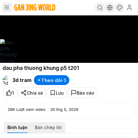
dau pha thuong khung p5 t201
3d tram
Theo dõi
·
5
1
Chia sẻ
Lưu
Báo cáo
28K
Lượt xem video
·
30 thg 5, 2026
Bình luận
Bản chép lời