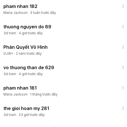
15:32
pham nhan 182
Maria Jackson
·
3 tuần trước đây
17:42
thuong nguyen do 89
3d tram
·
4 giờ trước đây
1:48:57
Phán Quyết Vô Hình
GJW+
·
2 năm trước đây
5:22
vo thuong than de 629
3d tram
·
4 giờ trước đây
15:29
pham nhan 181
Maria Jackson
·
1 tháng trước đây
15:49
the gioi hoan my 281
3d tram
·
23 giờ trước đây
1:14:27