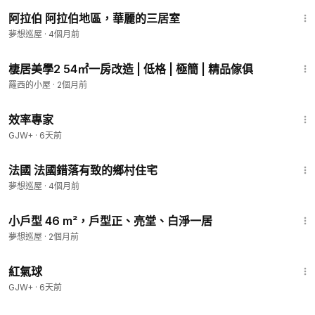
4:41
阿拉伯 阿拉伯地區，華麗的三居室
夢想巡屋
·
4個月前
13:48
棲居美學2 54㎡一房改造 | 低格 | 極簡 | 精品傢俱
羅西的小屋
·
2個月前
1:29:06
效率專家
GJW+
·
6天前
1:13
法國 法國錯落有致的鄉村住宅
夢想巡屋
·
4個月前
1:25
小戶型 46 m²，戶型正、亮堂、白淨一居
夢想巡屋
·
2個月前
33:54
紅氣球
GJW+
·
6天前
3:21