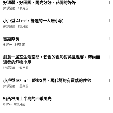
好溫馨，好田園，陽光好好，花開的好好
夢想巡屋
·
4個月前
2:26
小戶型 41 m²，舒適的一人居小家
夢想巡屋
·
2個月前
1:04:16
雷霆隊長
GJW+
·
3星期前
1:16
創意一居室生活空間，粉色的色彩甜美且溫馨，時尚而
溫柔的舒適小屋
夢想巡屋
·
6個月前
2:44
小戶型 97 m²，輕奢3居，現代簡約有質感的住宅
夢想巡屋
·
3星期前
53:07
密西根州上半島的四季風光
GJW+
·
8個月前
1:49