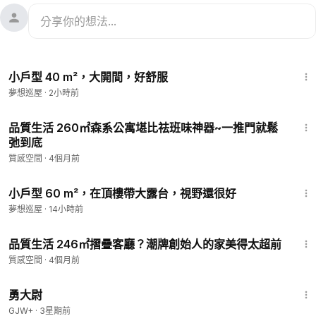
1:36
小戶型 40 m²，大開間，好舒服
夢想巡屋
·
2小時前
2:14
品質生活 260㎡森系公寓堪比祛班味神器~一推門就鬆
弛到底
質感空間
·
4個月前
2:50
小戶型 60 m²，在頂樓帶大露台，視野還很好
夢想巡屋
·
14小時前
3:17
品質生活 246㎡摺疊客廳？潮牌創始人的家美得太超前
質感空間
·
4個月前
1:06:31
勇大尉
GJW+
·
3星期前