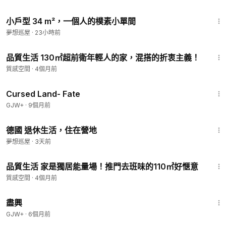
2:10
小戶型 34 m²，一個人的樸素小單間
夢想巡屋
·
23小時前
2:15
品質生活 130㎡超前衛年輕人的家，混搭的折衷主義！
質感空間
·
4個月前
1:25:23
Cursed Land- Fate
GJW+
·
9個月前
14:34
德國 退休生活，住在營地
夢想巡屋
·
3天前
2:51
品質生活 家是獨居能量場！推門去班味的110㎡好愜意
質感空間
·
4個月前
1:01:24
盡興
GJW+
·
6個月前