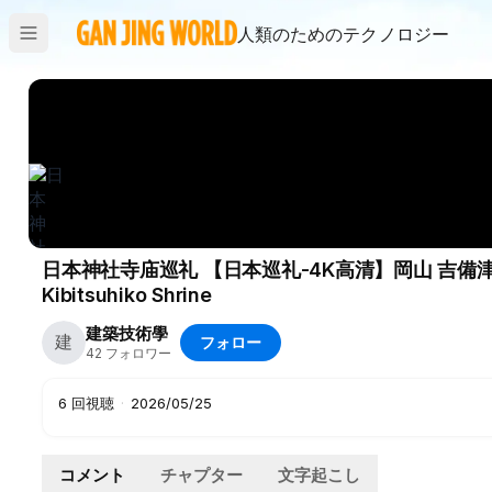
人類のためのテクノロジー
日本神社寺庙巡礼 【日本巡礼-4K高清】岡山 吉備津彦
Kibitsuhiko Shrine
建築技術學
建
フォロー
42
フォロワー
6
回視聴
·
2026/05/25
コメント
チャプター
文字起こし