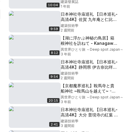
限界集落】(奈良県桜井市)
建築發展誌
10:04
1 年前
日本神社寺庙巡礼 【日本巡礼-
高清4K】佐賀 九年庵と仁比山
神社の紅葉 | Saga,Kunenan
建築技術學
9:59
and Niiyamajinja in Autumn
2 週間前
【湖に浮かぶ神秘の鳥居】箱
根神社を訪ねて - Kanagawa
, JAPAN in 4K
異世界ひとり旅 ～Deep spot Japan～
8:12
3 年前
日本神社寺庙巡礼 【日本巡礼-
高清4K】静岡県 伊古奈比咩命
神社 | 伊豆半島最古の宮 |
建築技術學
9:54
Shirahama Shrine
2 週間前
【京都魔界巡礼】鞍馬寺と貴
船神社 ~鞍馬山を越えて~ ｰ
Kurama Temple & Kifune
異世界ひとり旅 ～Deep spot Japan～
20:15
Shrine, KYOTO, Japan in 8K
3 年前
UHDｰ
日本神社寺庙巡礼 【日本巡礼-
高清4K】大分 普現寺の紅葉 |
Oita,Fugenji in Autumn
建築技術學
2:41
3 週間前