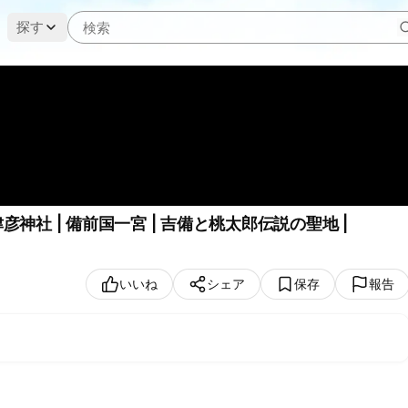
探す
神社 | 備前国一宮 | 吉備と桃太郎伝説の聖地 |
いいね
シェア
保存
報告