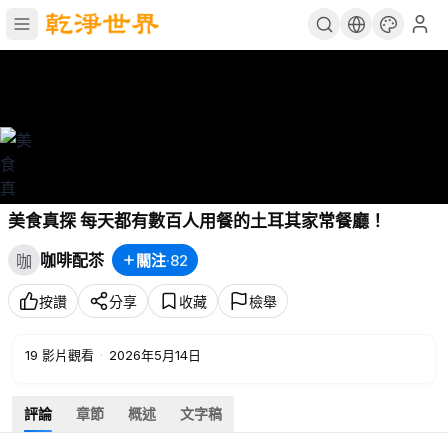
美食真探 每天都有數百人用餐的土耳其家常餐廳！
咖啡配苶
關注
·
82
咖
按讚
分享
收藏
檢舉
19
影片觀看
·
2026年5月14日
評論
章節
概述
文字稿