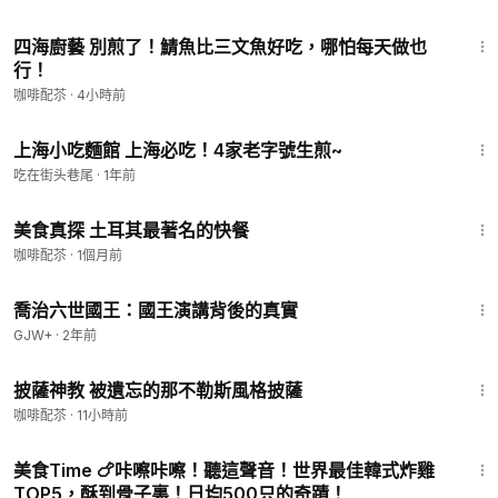
8:09
四海廚藝 別煎了！鯖魚比三文魚好吃，哪怕每天做也
行！
咖啡配苶
·
4小時前
7:27
上海小吃麵館 上海必吃！4家老字號生煎~
吃在街头巷尾
·
1年前
12:54
美食真探 土耳其最著名的快餐
咖啡配苶
·
1個月前
1:05:09
喬治六世國王：國王演講背後的真實
GJW+
·
2年前
6:47
披薩神教 被遺忘的那不勒斯風格披薩
咖啡配苶
·
11小時前
1:26:45
美食Time 🍗咔嚓咔嚓！聽這聲音！世界最佳韓式炸雞
TOP5，酥到骨子裏！日均500只的奇蹟！