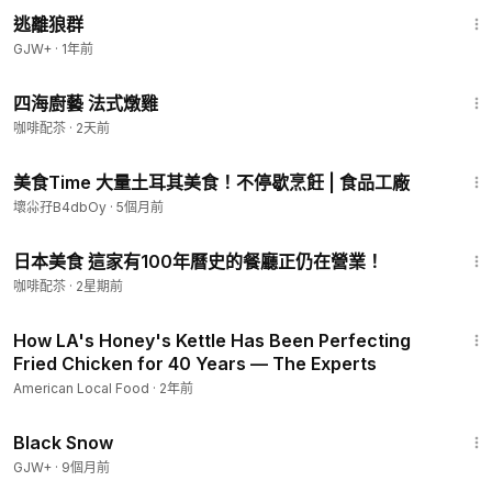
2:12:23
逃離狼群
GJW+
·
1年前
3:07
四海廚藝 法式燉雞
咖啡配苶
·
2天前
24:38
美食Time 大量土耳其美食！不停歇烹飪 | 食品工廠
壞尛孖B4dbOy
·
5個月前
13:47
日本美食 這家有100年曆史的餐廳正仍在營業！
咖啡配苶
·
2星期前
2:44
How LA's Honey's Kettle Has Been Perfecting
Fried Chicken for 40 Years — The Experts
American Local Food
·
2年前
1:23:44
Black Snow
GJW+
·
9個月前