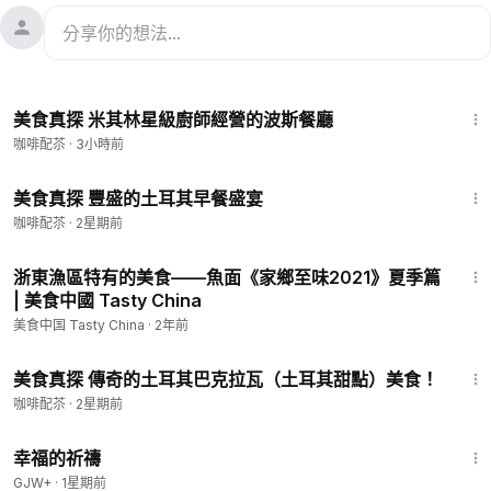
17:20
美食真探 米其林星級廚師經營的波斯餐廳
咖啡配苶
·
3小時前
9:23
美食真探 豐盛的土耳其早餐盛宴
咖啡配苶
·
2星期前
10:17
浙東漁區特有的美食——魚面《家鄉至味2021》夏季篇
| 美食中國 Tasty China
美食中国 Tasty China
·
2年前
46:23
美食真探 傳奇的土耳其巴克拉瓦（土耳其甜點）美食！
咖啡配苶
·
2星期前
40:07
幸福的祈禱
GJW+
·
1星期前