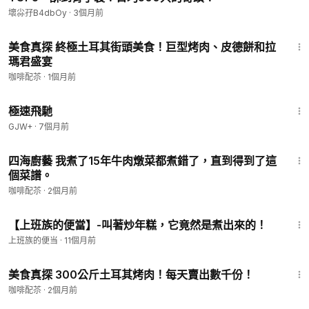
壞尛孖B4dbOy
·
3個月前
27:52
美食真探 終極土耳其街頭美食！巨型烤肉、皮德餅和拉
瑪君盛宴
咖啡配苶
·
1個月前
11:51
極速飛馳
GJW+
·
7個月前
8:45
四海廚藝 我煮了15年牛肉燉菜都煮錯了，直到得到了這
個菜譜。
咖啡配苶
·
2個月前
1:58
【上班族的便當】-叫著炒年糕，它竟然是煮出來的！
上班族的便当
·
11個月前
29:38
美食真探 300公斤土耳其烤肉！每天賣出數千份！
咖啡配苶
·
2個月前