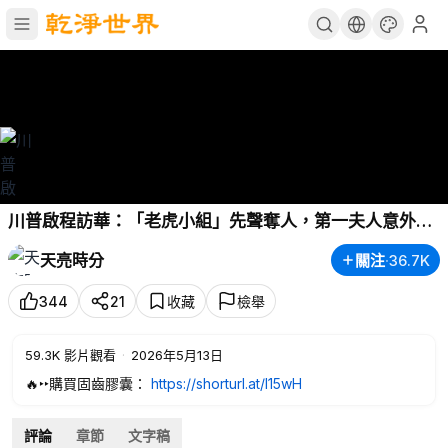
川普啟程訪華：「老虎小組」先聲奪人，第一夫人意外缺
席！（
#天方夜談
第30期 2026/05/13)
#天亮時分
#天亮
天亮時分
關注
·
36.7K
論政
​
#方偉時間
344
21
收藏
檢舉
59.3K
影片觀看
·
2026年5月13日
🔥‣‣購買固齒膠囊：
https://shorturl.at/I15wH
評論
章節
文字稿