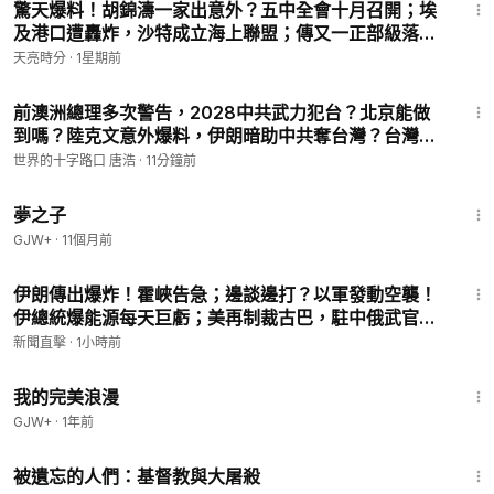
驚天爆料！胡錦濤一家出意外？五中全會十月召開；埃
及港口遭轟炸，沙特成立海上聯盟；傳又一正部級落
馬，劍指王岐山(天亮論政第2058集 20260730)
天亮時分
·
1星期前
17:08
前澳洲總理多次警告，2028中共武力犯台？北京能做
到嗎？陸克文意外爆料，伊朗暗助中共奪台灣？台灣沒
有下一次大選？起底中共國師張維為（2026.8.7）｜唐
世界的十字路口 唐浩
·
11分鐘前
浩說-世界的十字路口
1:34:06
夢之子
GJW+
·
11個月前
16:05
伊朗傳出爆炸！霍峽告急；邊談邊打？以軍發動空襲！
伊總統爆能源每天巨虧；美再制裁古巴，駐中俄武官上
榜；兩週兩起！中國兒童基因編輯再爆雷｜【#新聞直
新聞直擊
·
1小時前
擊】2026.08.07
1:31:17
我的完美浪漫
GJW+
·
1年前
1:20:56
被遺忘的人們：基督教與大屠殺