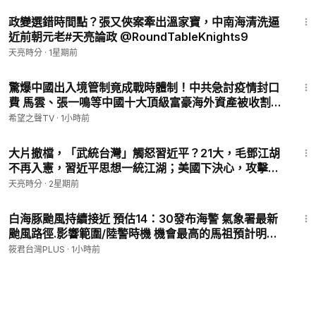
34:10
政變選錯時間點？張又俠案牽出溫家寶，中南海清洗逼
近前朝元老#天亮論政 @RoundTableKnights9 ​
天亮時分
·
1星期前
12:45
驚爆中國出入境管制竟成戰時體制！中共急討疫情封口
費 馬雲、張一鳴等中國十大頂級富豪海外資產被收割
【新聞速遞】
希望之聲TV
·
1小時前
29:39
大片撤檔，「武統台灣」觸怒習近平？21大，毛鄧江胡
不再入憲，習近平思想一統江湖；美國下決心，攻擊伊
朗隱秘核設施(天亮論政第2049集20260721)
天亮時分
·
2星期前
7:40
白海豚颱風持續接近 預估14：30發布海警 氣象署最新
颱風路徑.影響範圍/陸警時機 機會最高的馬祖預計明天
（8日）晚上到9日上午發布
筱君台灣PLUS
·
1小時前