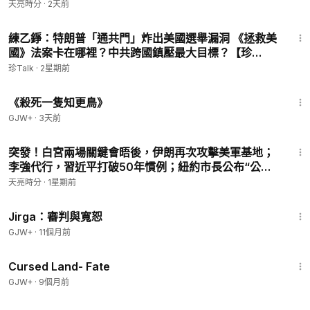
20260804)
天亮時分
·
2天前
43:09
練乙錚：特朗普「通共門」炸出美國選舉漏洞 《拯救美
國》法案卡在哪裡？中共跨國鎮壓最大目標？【珍
TALK】2026.07.24 #珍TALK #梁珍 #通共門 #拯救美
珍Talk
·
2星期前
國法案 #跨國鎮壓
2:09:28
《殺死一隻知更鳥》
GJW+
·
3天前
32:15
突發！白宮兩場關鍵會晤後，伊朗再次攻擊美軍基地；
李強代行，習近平打破50年慣例；紐約市長公布“公私
合營”計劃(天亮論政第2056集 20260728)
天亮時分
·
1星期前
1:18:51
Jirga：審判與寬恕
GJW+
·
11個月前
1:25:23
Cursed Land- Fate
GJW+
·
9個月前
31:37