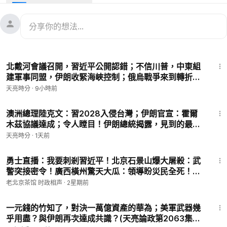
30:04
北戴河會議召開，習近平公開認錯；不信川普，中東組
建軍事同盟，伊朗收緊海峽控制；俄烏戰爭來到轉折點
(天亮論政第2065集 20260806)
天亮時分
·
9小時前
31:43
澳洲總理陸克文：習2028入侵台灣；伊朗官宣：霍爾
木茲協議達成；令人瞠目！伊朗總統揭露，見到的最高
領袖真相(天亮論政第2064集 20260805)
天亮時分
·
1天前
24:00
勇士直播：我要刺剎習近平！北京石景山爆大屠殺：武
警突接密令！廣西橫州驚天大瓜：領導盼災民全死！易
烊千玺《澎湖海战》遭撤档！（老北京茶館/第1694
老北京茶馆 时政相声
·
2星期前
集/2026/07/23）
30:17
一元錢的竹知了，對決一萬億資產的華為；美軍武器幾
乎用盡？與伊朗再次達成共識？(天亮論政第2063集