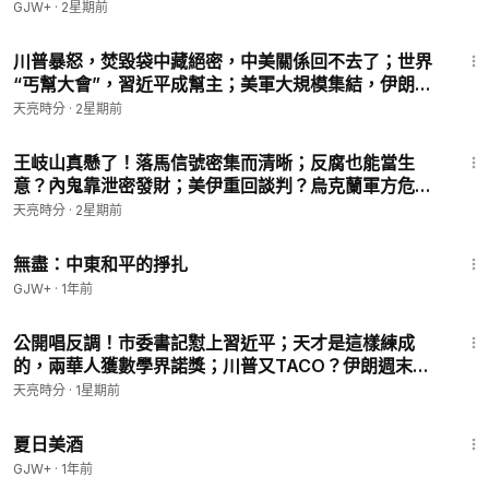
GJW+
·
2星期前
30:52
川普暴怒，焚毀袋中藏絕密，中美關係回不去了；世界
“丐幫大會”，習近平成幫主；美軍大規模集結，伊朗戰
勢升級(天亮論政第2045集 20260717)
天亮時分
·
2星期前
30:42
王岐山真懸了！落馬信號密集而清晰；反腐也能當生
意？內鬼靠泄密發財；美伊重回談判？烏克蘭軍方危機
加劇(天亮論政第2048集20260720)
天亮時分
·
2星期前
1:02:15
無盡：中東和平的掙扎
GJW+
·
1年前
34:01
公開唱反調！市委書記懟上習近平；天才是這樣練成
的，兩華人獲數學界諾獎；川普又TACO？伊朗週末無
戰事(天亮論政第2052集 20260724)
天亮時分
·
1星期前
1:30:27
夏日美酒
GJW+
·
1年前