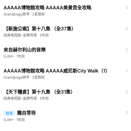
18:24
AAAAA博物館攻略 AAAAA美景宮全攻略
Grandpagu顾爷
·
2星期前
40:35
【新施公案】第十八集 （全37集）
经典电视剧-金牌传媒
·
3年前
43:56
來自赫尔利山的音樂
GJW+
·
1年前
11:23
AAAAA博物館攻略 AAAAA威尼斯City Walk（1）
Grandpagu顾爷
·
2星期前
42:32
【天下糧倉】第十九集 （全31集）
经典电视剧-金牌传媒
·
3年前
1:50:45
獨自等待
租看
GJW+
·
1年前
8:36