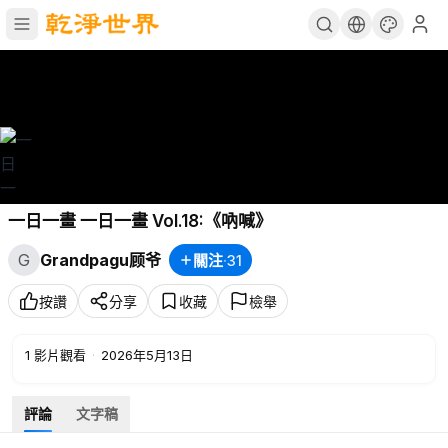
一日一畫 一日一畫 Vol.18:《吶喊》
G
Grandpagu顾爷
關注
·
31
按讚
分享
收藏
檢舉
1
影片觀看
·
2026年5月13日
評論
文字稿