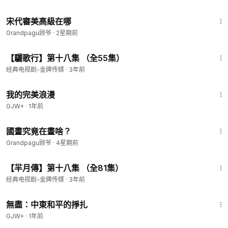
16:56
宋代審美高級在哪
Grandpagu顾爷
·
2星期前
43:32
【驪歌行】第十八集 （全55集）
经典电视剧-金牌传媒
·
3年前
1:31:17
我的完美浪漫
GJW+
·
1年前
3:43
國畫究竟在畫啥？
Grandpagu顾爷
·
4星期前
38:10
【羋月傳】第十八集 （全81集）
经典电视剧-金牌传媒
·
3年前
1:02:15
無盡：中東和平的掙扎
GJW+
·
1年前