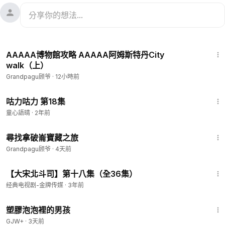
15:38
AAAAA博物館攻略 AAAAA阿姆斯特丹City
walk（上）
Grandpagu顾爷
·
12小時前
1:40
咕力咕力 第18集
童心語晴
·
2年前
5:40
尋找拿破崙寶藏之旅
Grandpagu顾爷
·
4天前
32:36
【大宋北斗司】第十八集（全36集）
经典电视剧-金牌传媒
·
3年前
1:37:21
塑膠泡泡裡的男孩
GJW+
·
3天前