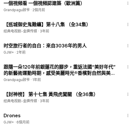
一個視頻看 一個視頻認建築（歐洲篇）
Grandpagu顾爷
·
2個月前
42:43
【巡城御史鬼難纏】第十八集 （全34集）
经典电视剧-金牌传媒
·
3年前
37:42
时空旅行者的自白：来自3036年的男人
GJW+
·
2年前
6:49
跟隨一朵120年前銀蓮花的腳步，重返法國“美好年代”
的新藝術運動時期，感受美麗時光®香檳對自然與美的
追求。
Grandpagu顾爷
·
1年前
44:13
【封神榜】 第十七集 黃飛虎闖關 （全36集）
经典电视剧-金牌传媒
·
3年前
1:19:44
Drones
GJW+
·
6個月前
3:55