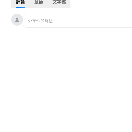
評論
章節
文字稿
伊朗流亡王儲喊話 5月10日全球集會
巴林逮捕41人 據報涉伊朗革命衛隊
丹佛機場深夜驚魂 客機撞人 1亡12傷
安保專家警告：恐怖組織或在世界盃發動襲擊
美伊和談卡關 伊朗「超強硬派」出手攪局
普京擔憂007式暗殺 要求會面官員必須摘表
今年第4起！郵輪爆病毒 115人狂吐腹瀉
郵輪爆發漢坦病毒 多名命理師驚人預言引關注
🔥本節目由普瑞堂「玄寶黑蔘」贊助🔥購滿【普瑞堂】商品滿
多送！單筆滿3000美元再加贈1棵特級原蔘！🔗點擊訂購👉🏻
http
🔥【透視進化論
#立即解凍真相
】
https://epochtim.es/nhr74v
「進化論」是定論,還是待驗證的假說❓1700多位科學家,
20多位諾貝爾獎得主,以實證探源 ,帶您跳出教科書框架,
揭示「進化論」盲點全👊🏻
=