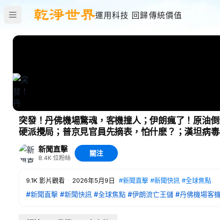
運用科技 回歸傳統價值
突發！丹佛機場驚魂，客機撞人；伊朗瘋了！原油倒
硬派攪局；普京見官員先摘表，怕什麽？；漢坦病毒
新聞直擊
關注
8.4K
位粉絲
9.1K
影片觀看
·
2026年5月9日
#新聞直擊
#新聞快訊
#全球焦點
#新聞直擊
#新聞快訊
#全球焦點
#伊朗流亡王儲
#丹佛機場客
被逼到絕境？伊朗數百萬桶原油倒入大海