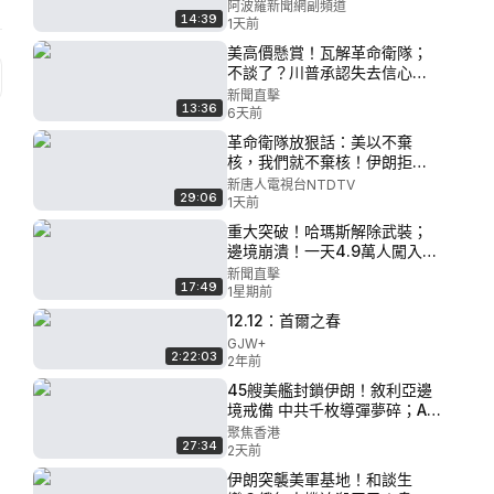
隊首度援俄⚡️普京國產神話破功
阿波羅新聞網副頻道
14:39
🎭只剩此人?普京最後一張牌曝
1天前
🔥普京剛走油價就飆漲 真相曝
美高價懸賞！瓦解革命衛隊；
光😱針對反戰人士 普京簽署法
不談了？川普承認失去信心；
律剝奪財產權與公民權【Z】
首射戰斧！日本驅逐艦試射成
新聞直擊
13:36
功；突襲華媒，FBI查中共滲透
6天前
網絡！|【#新聞直擊】
革命衛隊放狠話：美以不棄
2026.08.01
核，我們就不棄核！伊朗拒讓
步，美軍持續增兵；以色列擴
新唐人電視台NTDTV
29:06
大清剿！伊財政危機大爆發；
1天前
俄烏擴大無人機戰，普京軍改
重大突破！哈瑪斯解除武裝；
模仿烏軍；中國暑期經濟大崩
邊境崩潰！一天4.9萬人闖入西
盤｜#新唐人
班牙；誰在造謠？胡錦濤全家
新聞直擊
17:49
中毒身亡？讓習近平、普京戰
1星期前
時失明！美「眾神之鎚」登場
12.12：首爾之春
｜【#新聞直擊】2026.07.31
GJW+
2:22:03
2年前
45艘美艦封鎖伊朗！敘利亞邊
境戒備 中共千枚導彈夢碎；AI
新冷戰！美再祭殺招 北京陷雙
聚焦香港
27:34
重困局； 間諜滲透美國後院？
2天前
盧比奧驚曝中共據點【今日看
伊朗突襲美軍基地！和談生
點】