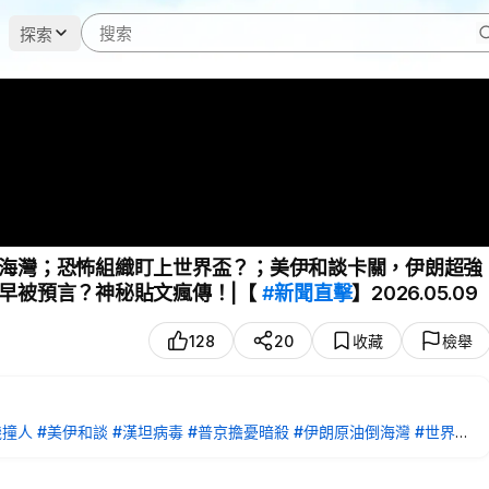
探索
海灣；恐怖組織盯上世界盃？；美伊和談卡關，伊朗超強
早被預言？神秘貼文瘋傳！|【
#新聞直擊
】2026.05.09
128
20
收藏
檢舉
機撞人
#美伊和談
#漢坦病毒
#普京擔憂暗殺
#伊朗原油倒海灣
#世界盃