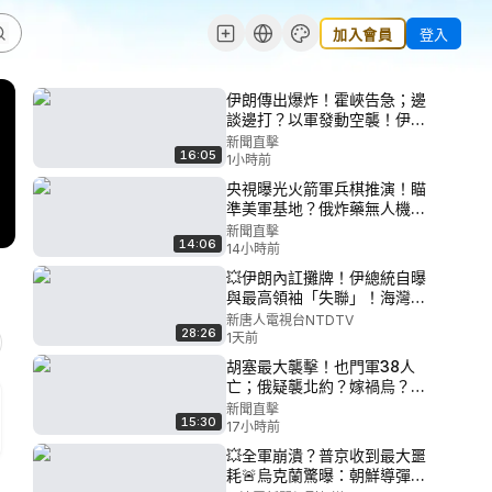
加入會員
登入
伊朗傳出爆炸！霍峽告急；邊
談邊打？以軍發動空襲！伊總
統爆能源每天巨虧；美再制裁
新聞直擊
16:05
古巴，駐中俄武官上榜；兩週
1小時前
兩起！中國兒童基因編輯再爆
央視曝光火箭軍兵棋推演！瞄
雷｜【#新聞直擊】
準美軍基地？俄炸藥無人機直
2026.08.07
撲德國！義大利全境紅色警
新聞直擊
14:06
報；美國大減中國留學簽證！
14小時前
強颱白海豚直撲浙閩|【#新聞
💥伊朗內訌攤牌！伊總統自曝
直擊】2026.08.06
與最高領袖「失聯」！海灣國
家恐遭報復、沙特急電川普！
新唐人電視台NTDTV
28:26
伊朗、阿曼今晚簽海峽協議？
1天前
湖北洪災、城市內澇！中共新
胡塞最大襲擊！也門軍38人
規：千億富豪被抓！｜#新唐人
亡；俄疑襲北約？嫁禍烏？習
軍中沒人了？新軍委恐難產；
新聞直擊
15:30
河南搜犯推平玉米地！|【#新
17小時前
聞直擊】2026.08.06
💥全軍崩潰？普京收到最大噩
耗🚨烏克蘭驚曝：朝鮮導彈部