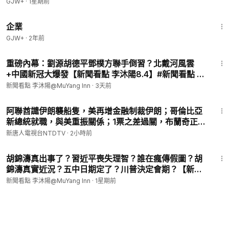
GJW+
·
1星期前
1:31:33
企業
GJW+
·
2年前
21:06
重磅內幕：劉源胡德平鄧樸方聯手倒習？北戴河風雲
+中國新冠大爆發【新聞看點 李沐陽8.4】#新聞看點 #
李沐陽
新聞看點 李沐陽@MuYang Inn
·
3天前
29:30
阿聯酋譴伊朗襲船隻，美再增金融制裁伊朗；哥倫比亞
新總統就職，與美重振關係；1票之差過關，布蘭奇正式
出任司法部長；美國第5批UFO檔案公開；台灣漢光演
新唐人電視台NTDTV
·
2小時前
習第四天，濱海緊急出港打擊【#環球直擊】
24:32
2026.08.08
胡錦濤真出事了？習近平喪失理智？誰在瘋傳假圖？胡
錦濤真實近況？五中日期定了？川普決定會期？【新聞
看點 李沐陽7.31】#新聞看點 #李沐陽
新聞看點 李沐陽@MuYang Inn
·
1星期前