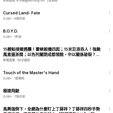
大壩滲水嚴重，傳領導已經跑了【新聞看點 李沐陽
新聞看點 李沐陽@MuYang Inn
·
2星期前
MuyangOpinion
7.21】#新聞看點 #李沐陽菜
看穿表象，聚焦關鍵，深度觀察中國政局與時事真相！
1:25:23
Cursed Land- Fate
🙏支持新聞看點 · 支持沐陽 · 捐助我們：
https://donorbox.org/x
inwenkandian
GJW+
·
9個月前
🎥 自由之橋，沐陽帶您一鍵翻牆：
https://donorbox.org/muya
1:33:24
ngfanqiang-1011
B.O.Y.D.
🔥沐陽全新個人網站👉🏻👉🏻，歡迎大家瀏覽：
https://limuyang.us/
GJW+
·
1年前
👉🏻沐陽X (Twitter)：@muyang909
11:04
📩 爆料郵箱：
xwkd2017@gmail.com
15艘船接連遇襲！霍峽殺機四起；15米巨浪吞人！強颱
💎 合作洽談：
xinwenkandianjd@gmail.com
風直逼浙閩；以色列關閉成都領館，中以關係破裂？川
✨大陸免翻牆鏈接：
https://s3.us-west-1.amazonaws.com/pho/
普爱将掌舵司法部|【#新聞直擊】2026.08.08
新聞直擊
·
55分鐘前
x.html?members/limuyang/
1:04:20
Touch of the Master's Hand
GJW+
·
1星期前
11:51
極速飛馳
GJW+
·
7個月前
21:01
馬興瑞倒下，全網為什麼盯上丁薛祥？丁薛祥四秒手勢