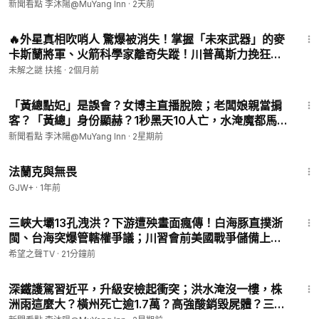
看點 李沐陽8.5】#新聞看點 #李沐陽
新聞看點 李沐陽@MuYang Inn
·
2天前
李沐陽粵語頻道：
https://youtube.com/@cantomuyang?si=jfL
19:53
sa5Uz6DeZNPwP
🔥外星真相吹哨人 驚爆被消失！掌握「未來武器」的麥
卡斯蘭將軍、火箭科學家離奇失蹤！川普萬斯力挽狂
2026神韻全球巡演開售！立即前往 Shen Yun官網 購票，結帳時
瀾！眾議員收死亡威脅，解密外星真相阻力超越你想
未解之謎 扶搖
·
2個月前
輸入【MY2026 】，即可免去全美地區購票的手續費！世界頂級
像！｜#未解之謎 扶搖
演出，復興華夏五千年的正統文化！
19:42
「黃總點妃」是誤會？女博主直播脫險；老闆娘親當掮
不能使用优惠码的城市
客？「黃總」身份顯赫？1秒黑天10人亡，水淹魔都馬
Thousand Oaks, CA
桶溢水【新聞看點 李沐陽7.20】#新聞看點 #李沐陽
West Palm Beach, FL
新聞看點 李沐陽@MuYang Inn
·
2星期前
ST. PETERSBURG/TAMPA, FL
1:39:41
UGUSTA, GA
法蘭克與無畏
FORT LAUDERDALE, FL
GJW+
·
1年前
San Juan, PR
18:49
Greensboro, NC
三峽大壩13孔洩洪？下游遭殃畫面瘋傳！白海豚直撲浙
Miami, FL
閩、台海突爆管轄權爭議；川習會前美國戰爭儲備上
Minneapolis, MN
桌，習近平17年福建舊地連環震，何立峰履歷交集浮現
希望之聲TV
·
21分鐘前
Portland, ME
【紅朝禁聞】
22:23
Orlando, FL
深鐵護駕習近平，升級安檢起衝突；洪水淹沒一樓，株
洲雨這麼大？橫州死亡逾1.7萬？高強酸銷毀屍體？三峽
訂閱李沐陽副頻道【沐陽看點】：
https://www.youtube.com/@