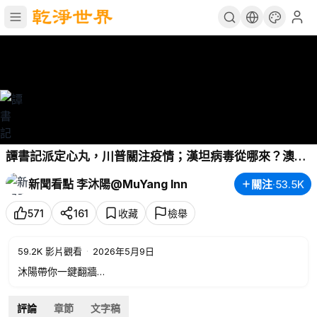
譚書記派定心丸，川普關注疫情；漢坦病毒從哪來？澳洲
數百病毒被盜；曾精準消殺演練，他確指中共放毒【新聞
新聞看點 李沐陽@MuYang Inn
關注
·
53.5K
看點 李沐陽5.8】
#新聞看點
#李沐陽
571
161
收藏
檢舉
59.2K
影片觀看
·
2026年5月9日
沐陽帶你一鍵翻牆
200美金翻牆專屬鏈接 您的私人專用通道
https://is.gd/qvBjVK
評論
章節
文字稿