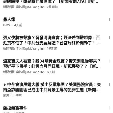
是網絡梗，還是藏什麼信號？ 【新聞看點7.19】#新聞
看點 #李沐陽
新聞看點 李沐陽@MuYang Inn
·
2星期前
1:34:25
愚人節
GJW+
·
4天前
28:59
張又俠將被祭旗？習發清洗宣言；經濟差到難想像，百
姓真不怕了！中共分支要解體？台當局終於開幹了！
【新聞看點 李沐陽7.30】
新聞看點 李沐陽@MuYang Inn
·
1星期前
25:06
溫家寶夫人被查？藏34噸黃金珠寶？驚天消息從哪來？
習近平下黑手；紅雲血月同日現，新冠爆發了？【新聞
看點 李沐陽8.1】#新聞看點 #李沐陽
新聞看點 李沐陽@MuYang Inn
·
6天前
19:16
五中全會演甩鍋大戲 拋出反黨集團？美國務院官員：東
南亞詐騙園區已成由中共背景主導的犯罪生態【新聞深
讀】
聚焦
·
1小時前
1:51:14
薩拉熱窩事件