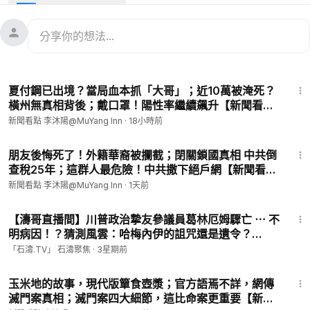
https://donorbox.org/muyangfanqiang-424
https://donorbox.org/muyangfanqiang-416
————
患有肺氣腫、肺纖維化、支氣管擴張、皮膚問題、鼻炎、哮喘的
朋友，如果需要得到幫助，請到扁康丸全球服務中心唯一官方指
21:12
定網站：
https://www.pyunkang.us/
， 點擊右下角的「專家諮
夏付鋼已出境？當局血本抓「大哥」；近10萬被淹死？
詢」或撥打熱線電話。
橫州無真相背後；戴口罩！陽性率繼續飆升【新聞看點
李沐陽8.7】
新聞看點 李沐陽@MuYang Inn
·
18小時前
北美：1-800-210-5501
香港：852-3892-8241
20:51
新加坡：65-6797-6924
朋友後悔死了！外籍華裔被攔截；閉關鎖國真相 中共倒
查稅25年；這群人最危險！中共撒下絕戶網【新聞看點
澳洲：1800-066-099
李沐陽8.6】#新聞看點 #李沐陽
歐洲：44-20-3923-2740
新聞看點 李沐陽@MuYang Inn
·
1天前
Line：@pyunkang.us
1:10:55
WhatsApp：+18002105501
【濤哥直播間】川普政治摯友參議員葛林厄姆驟亡 ⋯ 不
電郵：
pyunkang.us@gmail.com
明病因！？猜測風雲：哈梅內伊的詛咒還是遺令？
————
（07/12/26）#trump #Graham
「石濤.TV」 石濤聚焦
·
3星期前
郵輪上致死率高達50%的漢坦病毒會發展成大流行嗎？這種病毒
21:20
從哪來？與澳洲丟失的數百份病毒樣本有關嗎？為何他一口咬定
玉米地的故事，現代版簞食壺漿；官方語焉不詳，網傳
是中共放毒？一系列的事件的背後，究竟有著怎麼樣的關聯？
滅門案真相；滅門案四大細節，這比命案更重要【新聞
————