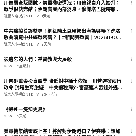
川普嚴查叛國賊，美軍機密遭洩；川普親自介入談判：
戰爭很快完結；伊朗高層內部消息，穆傑塔巴隨時離
© All Rights Reserved.
世；赴美生子路斷；中製路由器後門，每35秒「送中」
新唐人電視台NTDTV
·
1天前
一次【全球新聞】2026-08-07
13:29
中共邊控荒謬雙標！網紅陳土豆頻繁出海為哪樁？洗腦
歌曲暗藏中共統戰密碼？｜#新聞雙重奏｜20260807
(五)｜新聞大視野
新唐人電視台NTDTV
·
2天前
1:20:56
被遺忘的人們：基督教與大屠殺
GJW+
·
2星期前
58:58
川普砸重金投資礦業 降低對中稀土依賴｜川普連發兩行
政令 封堵生育旅遊｜中共追稅海外 富豪連人帶錢外逃潮
｜台陸委會怒批 中共借颱風交管台海｜國際新聞｜
新唐人電視台NTDTV
·
23小時前
20260808(六)｜新唐人電視台
2:09:28
《殺死一隻知更鳥》
GJW+
·
5天前
30:02
美軍機集結霍峽上空！將解封伊朗港口？伊突曝：想加