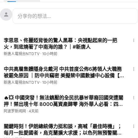
2022年3月，曾造成132人遇難的中國東方航空MU5735航班空
難，至今仍未公布最終調查報告。近期，美國方面依據信息公開
程序披露黑匣子數據，顯示飛機墜毀前可能出現人為操作。
美國總統川普預計於5月14日至15日訪問北京與中共黨魁習近平
30:10
會面，在川習會前夕，美國一名高級官員向《路透社》透露，中
李思思、佟麗婭背後的驚人黑幕：央視點起來的一把
共近期放慢了接收在美國非法滯留的中國公民的進度。該官員警
火，到底燒著了中南海的誰？｜#新唐人
告說，如果北京不改變現行做法，華盛頓準備擴大對中國的旅遊
新唐人電視台NTDTV
·
10小時前
限制措施。
31:23
歐盟執委會3月發布《工業加速器法案》，雖然採取國別中立表
中共高層集體隱身北戴河 中共首度公佈6將領人大職務
被罷免原因 ｜防中共竊密 美擬禁中國數據中心設備【透
述，但針對市場占有率及技術轉移的條款，被視為精確瞄準中國
視中共】｜2026-08-08
的戰略產業。
新唐人電視台NTDTV
·
10小時前
10:24
🔥💥 中國突發！無法鎮壓的全民抗暴🚨華裔回國突遭關
🍃WiseQuest 的明目冷敷眼貼，給眼周最自然的呵護
押！禁出境十年 8000萬資產歸零 海外華人必看：四條
🔴點擊可購買👉
https://zh.uhealthtoday.com/discount/...
具體警告【C】
阿波罗新闻网
·
4天前
🎁新聞第一線專屬優惠碼：NTD999，滿$80減$5
23:24
=
關鍵時刻！伊朗總統傳力挺和談，高喊「最佳時機」；
🔥本節目由普瑞堂「玄寶黑蔘」贊助 🔥 購買【普瑞堂】商品只
每月一批愛國者，烏克蘭擴大求援；以色列無預警關閉
要滿500美元，即可獲贈原蔘一根。單筆滿3000美元加贈1棵特