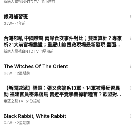
駐成都領館；兒童手錶驚曝被滲透，數據全傳到中國。
新唐人電視台NTDTV
·
11小時前
級原蔘，多買多送！
【#全球新聞】2026.08.08
2:26:39
🔗點擊訂購👉🏻
https://puritang.com
📱輸入優惠碼 NTD999，即
銀河補習班
可享受全球免費郵寄！
GJW+
·
1年前
🔥【透視進化論
#立即解凍真相
】
25:16
台灣怒吼 中國噤聲 兩岸食安事件對比；雙重算計？專家
https://epochtim.es/nhr74v
析21大前官場震盪；重慶山崩搜救現場最新發現 畫面曝
「進化論」是定論,還是待驗證的假說❓1700多位科學家,
光|【#中國禁聞】 2026.07.27
20多位諾貝爾獎得主,以實證探源 ,帶您跳出教科書框架,
新唐人電視台NTDTV
·
1星期前
揭示「進化論」盲點全👊🏻
1:39:56
The Witches Of The Orient
‣‣ 商業合作 ►
cn.ntdtv@gmail.com
GJW+
·
2星期前
‣‣ 捐款 ►
https://donation.ntdtv.com
14:57
‣‣ 新唐人官方網站 ►
http://www.ntdtv.com
【新聞速遞】標題：張又俠嫡系13軍、14軍被曝反習異
‣‣ 臉書 ►
https://www.facebook.com/NTDChinese/
動 福建官員密集落馬 習近平竟學曹操斬糧官？歐盟對中
‣‣ 推特 ►
https://twitter.com/NTDChinese
祭硬手：穿透制裁中共供應鏈！【新聞速遞】
希望之聲TV
·
51分鐘前
‣‣ 電報 ►
https://t.me/NTDChinese
2:19:16
‣‣ 爆料 ►
talkdjy@gmail.com
；+1 (201) 614-3989；
Black Rabbit, White Rabbit
‣‣ 翻牆軟件 ►
https://git.io/fgp88
GJW+
·
2星期前
‣‣ 歡迎訂閱「乾淨世界」►
https://www.ganjingworld.com/zh-
TW/channel/uUaEX5vIKTh6l
28:02