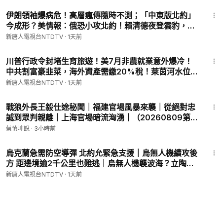
23:59
伊朗領袖爆病危！高層瘋傳隨時不測；「中東版北約」
今成形？美情報：俄恐小攻北約！賴清德夜登雲豹，美
人員觀戰！中共百萬耳目黑幕遭揭！｜#新唐人
新唐人電視台NTDTV
·
1天前
27:06
川普行政令封堵生育旅遊！美7月非農就業意外爆冷！
中共割富豪韭菜，海外資產需繳20%稅！萊茵河水位太
低，猛獁象骨骸重現天日！一首曲子演639年，下次變
新唐人電視台NTDTV
·
1天前
調要到2027年【晚間新聞】2026-08-07
1:16:46
戰狼外長王毅仕途秘聞｜福建官場風暴來襲｜從絕對忠
誠到眾判親離｜上海官場暗流洶湧｜（20260809第
1186期）#熱門話題
蔡慎坤說
·
3小時前
58:58
烏克蘭急需防空導彈 北約允緊急支援｜烏無人機續攻後
方 距邊境逾2千公里也難逃｜烏無人機襲波海？立陶宛
指莫斯科策動「假旗行動」嫁禍｜國際新聞｜
新唐人電視台NTDTV
·
1天前
20260807(五)｜新唐人電視台