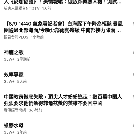
入《麥加協議》！美情報曝：俄放炸藥無人機！測試北
約底線？中共「反腐先鋒」秒落馬！挪威碉堡驚藏中共
新唐人電視台NTDTV
·
1天前
間諜？｜#新唐人
7:30
【8/9 14:40 氣象署記者會】白海豚下午降為輕颱 暴風
圈通過北部海面/今晚北部雨勢趨緩 中南部接力降雨 海
警最快明晨解除
筱君台灣PLUS
·
1小時前
1:34:02
神鹿之歌
GJW+
·
2星期前
1:29:06
效率專家
GJW+
·
5天前
18:23
中國教育徹底失敗，頂尖人才紛紛逃走：數百萬中國人
强烈要求他們獲得菲爾茲獎的英雄不要回中國
看傳媒新聞網
·
3小時前
1:19:47
橡膠水母
GJW+
·
2年前