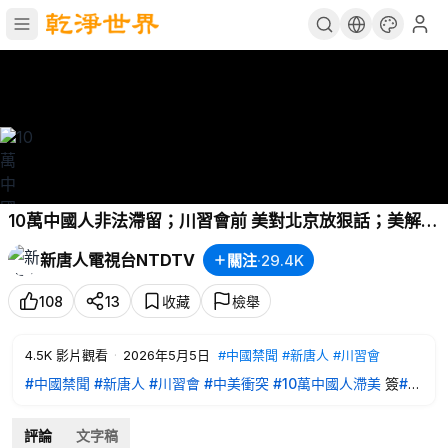
10萬中國人非法滯留；川習會前 美對北京放狠話；美解密
東航空難文件 揭中共爲何隱瞞多年；中共最高層犯罪率遠
新唐人電視台NTDTV
關注
·
29.4K
超社會；公交關停潮席捲中國 印鈔機變失血黑洞|【
#中
國禁聞
】2026.05.05
108
13
收藏
檢舉
4.5K
影片觀看
·
2026年5月5日
#中國禁聞
#新唐人
#川習會
#中國禁聞
#新唐人
#川習會
#中美衝突
#10萬中國人滯美
簽
#證
限制中國
#東航空難文件
#中國空難隱瞞
#中國公交關停潮
評論
文字稿