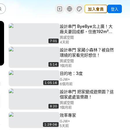
加入會員
登入
設計串門 ByeBye北上廣！大
廠夫妻回成都，住進192m²極
簡大躍層！
質感空間
7:01
4天前
設計串門 家藏小森林？被自然
環繞的家看完好想住！
質感空間
5:14
1個月前
目的地：3度
GJW+
1:05:16
6個月前
設計串門 把家變成遊樂園？這
個家處處皆樂趣！
質感空間
8:20
1個月前
效率專家
GJW+
1:29:06
5天前