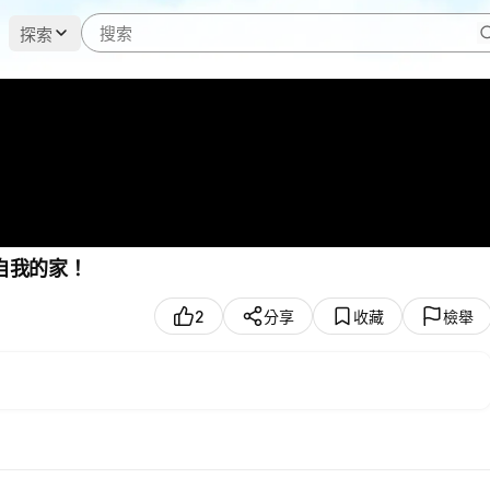
探索
自我的家！
2
分享
收藏
檢舉