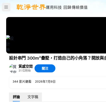
運用科技 回歸傳統價值
設計串門 300m²疊墅，打造自己的小角落？開放與
質感空間
關注
31
位粉絲
344
影片觀看
·
2026年7月9日
評論
文字稿