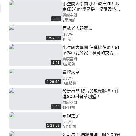
小空間大學問 小戶型王炸！北
京僅34m²學區房，極限改造住
三代人？
質感空間
2:31
2星期前
百歲老人蹺家去
GJW+
1:54:38
1年前
小空間大學問 住進桃花源！91
㎡輕中式的家，禪意的東方美
學好好磕！
質感空間
2:45
1星期前
冒牌大亨
GJW+
1:29:59
3星期前
設計串門 復古與現代碰撞，住
進800㎡奢華別墅！
質感空間
1:43
1個月前
眾神之子
GJW+
1:29:58
3星期前
設計串門 滿牆娃娃手辦？00後