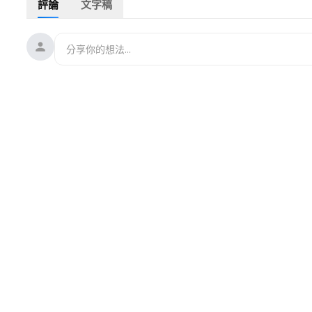
評論
文字稿
🎉🎉 江峰會員網站：
https://www.jiangfeng.us/
🛜🛜江峰會員聯繫郵箱：
sfmedia.member@gmail.com
🔥捐助我們 ►
https://jiangfeng.us/pages/supportjiangfeng
✅江峰的其他平台👇
1⃣推特 ►
https://is.gd/EEuqcX
2⃣臉書 ►
https://is.gd/HPilZ0