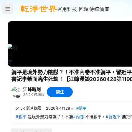
運用科技 回歸傳統價值
躺平是境外勢力陰謀？！不准內卷不准躺平，習近平
書記李希面臨生死劫！【江峰漫談20260428第119
江峰時刻
關注
38.2K
位粉絲
51.5K
影片觀看
·
2026年4月28日
#躺平
#躺平
是境外勢力陰謀？！不准
#內卷
不准躺平，
#習近平
要把
臨生死劫！【江峰漫談20260428第1198期】
#中國時局