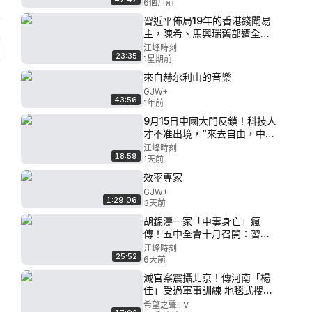
6個月前
習近平佈局19年的香港錢閘易
主，陳希、馬興瑞舊部遭全面
清洗！黨產華潤遭連根拔起：
江峰時刻
23:35
王祥明被掃地出門、韓嵩雙
1星期前
開！【江峰視界20260726第
來自赫尔利山的音樂
446期】#中國時局
GJW+
43:56
1年前
9月15日中國大門反鎖！科技人
才不准出境，“來去自由，中國
大門永遠敞開”承諾成灰！美國
江峰時刻
18:59
科技富豪、中國石油科技之父
1天前
蕭光琰悲劇重演？【歷史上的
效率專家
今天20260805第414期】#中
GJW+
國時局
1:29:06
3天前
胡錦濤一家「中毒身亡」瘋
傳！五中全會十月召開：習近
平在臺上被分權，黨政分家開
江峰時刻
25:52
始，溫曾達成整黨框架 【江峰
6天前
視界20260731第450期】#中
滅官案震攝北京！傳河南「楊
國時局
佳」受過軍事訓練 地毯式搜捕
撲空 十萬懸賞無果 全民籲：保
希望之聲TV