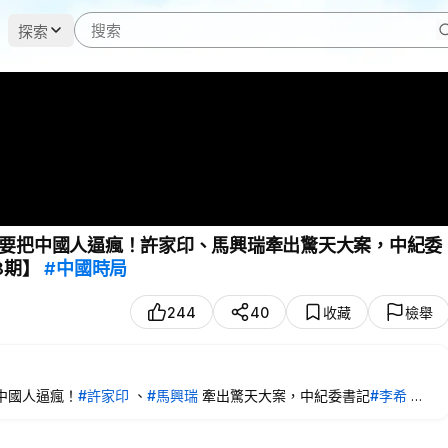
探索
要把中國人逼瘋！許家印、馬興瑞牽出驚天大案，中紀委
8期】
#中國時局
244
40
收藏
檢舉
中國人逼瘋！
#許家印
、
#馬興瑞
牽出驚天大案，中紀委書記
#李希
面