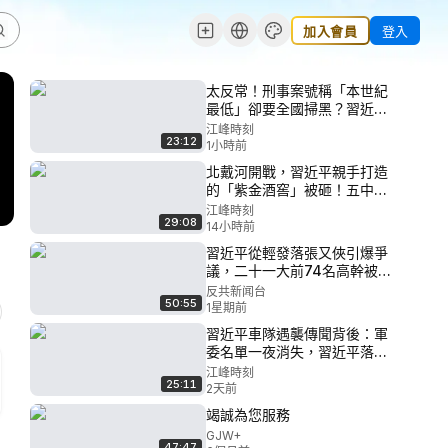
加入會員
登入
太反常！刑事案號稱「本世紀
最低」卻要全國掃黑？習近平
突發「1年全國內鬥令」！抓捕
江峰時刻
23:12
張又俠只是開始？特務治國與
1小時前
秘密打造「第二武裝」反向圍
北戴河開戰，習近平親手打造
剿軍隊【江峰漫談20260806
的「紫金酒窖」被砸！五中全
第1247期】#中國時局
會前元老派斷習的糧草，習的
江峰時刻
29:08
29年閩寧舊帳曝光，正廳級書
14小時前
記落馬、億元黑金浮出水面
習近平從輕發落張又俠引爆爭
【江峰視界20260806第455
議，二十一大前74名高幹被處
期】#中國時局
分，美中期選舉倒數100天，北
反共新闻台
50:55
京禁台積電代工傳聞再衝擊中
1星期前
國AI!胡錦濤 | 溫家寶 | 胡春華
習近平車隊遇襲傳聞背後：軍
委名單一夜消失，習近平落入
權力真空？蔡奇北戴河密商，
江峰時刻
25:11
五中全會接班人浮現？【江峰
2天前
視界20260804第453期】
竭誠為您服務
GJW+
47:47