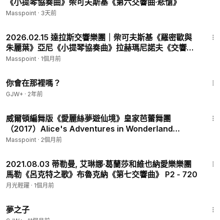
《小提琴協奏曲》柴可夫斯基《第六交響曲·悲愴》
Masspoint
·
3天前
1:22:59
2026.02.15 達拉斯交響樂團｜柴可夫斯基《羅密歐與
朱麗葉》亞尼《小提琴協奏曲》拉赫瑪尼諾夫《交響舞
曲》
Masspoint
·
1個月前
1:50:52
你會在那裡嗎？
GJW+
·
2年前
2:06:23
威爾頓編舞版《愛麗絲夢遊仙境》皇家芭蕾舞團
（2017）Alice's Adventures in Wonderland
Christopher Wheeldon
Masspoint
·
2個月前
1:36:46
2021.08.03 蒂勒曼, 艾琳娜·葛蘭莎和維也納愛樂樂團
馬勒《呂克特之歌》布魯克納《第七交響曲》 P2 - 720
月光輕躍
·
1個月前
1:34:06
夢之子