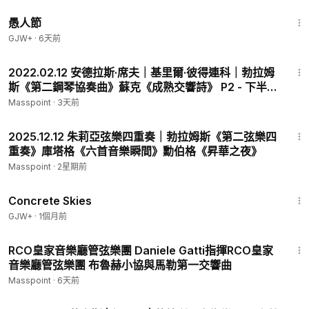
1:34:25
愚人節
GJW+
·
6天前
44:20
2022.02.12 安德拉斯·席夫｜基里爾·彼得連科｜勃拉姆
斯《第二鋼琴協奏曲》蘇克《成熟交響詩》 P2 - 下半
場：蘇克《交響詩-成熟》
Masspoint
·
3天前
1:45:06
2025.12.12 朱莉亞弦樂四重奏｜勃拉姆斯《第二弦樂四
重奏》庫塔格《六首音樂瞬間》勳伯格《昇華之夜》
Masspoint
·
2星期前
1:44:02
Concrete Skies
GJW+
·
1個月前
1:30:19
RCO皇家音樂廳管弦樂團 Daniele Gatti指揮RCO皇家
音樂廳管弦樂團 布魯赫小協與馬勒第一交響曲
Masspoint
·
6天前
1:49:24