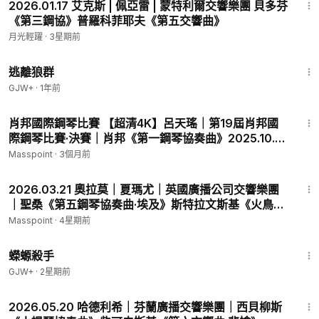
2026.01.17 艾克斯 | 佩亞雷 | 蒙特利爾交響樂團 貝多芬
《第三鋼協》普羅科菲耶夫《第五交響曲》
月光輕躍
·
3星期前
2:12:23
逃離狼群
GJW+
·
1年前
58:38
肖邦國際鋼琴比賽 【超清4K】呂天瑤｜第19屆肖邦國
際鋼琴比賽·決賽｜肖邦《第一鋼琴協奏曲》2025.10.18
TIANYAO LYU
Masspoint
·
3個月前
1:37:27
2026.03.21 奧拉莫｜夏瑪尤｜英國廣播公司交響樂團
｜聖桑《第五鋼琴協奏曲·埃及》斯特拉文斯基《火鳥》
門德爾松《赫布里底序曲》朱迪思·韋爾《甘雨時至》
Masspoint
·
4星期前
1:19:18
蠑螈殺手
GJW+
·
2星期前
2:16:48
2026.05.20 哈德利希｜芬蘭廣播交響樂團｜西貝柳斯