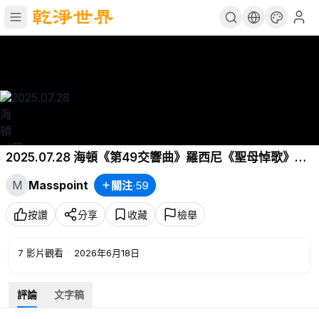
2025.07.28 海頓《第49交響曲》羅西尼《聖母悼歌》永
切娃、庫特、德拉德拉、泰茲
M
Masspoint
關注
·
59
按讚
分享
收藏
檢舉
7
影片觀看
·
2026年6月18日
評論
文字稿