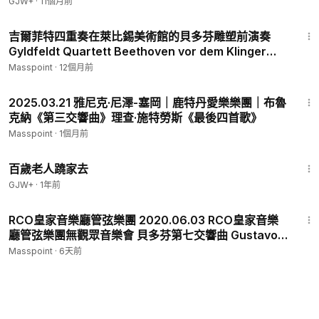
GJW+
·
11個月前
59:55
吉爾菲特四重奏在萊比錫美術館的貝多芬雕塑前演奏
Gyldfeldt Quartett Beethoven vor dem Klinger
Denkmal
Masspoint
·
12個月前
2:27:00
2025.03.21 雅尼克·尼澤-塞岡｜鹿特丹愛樂樂團｜布魯
克納《第三交響曲》理查·施特勞斯《最後四首歌》
Masspoint
·
1個月前
1:54:38
百歲老人蹺家去
GJW+
·
1年前
40:07
RCO皇家音樂廳管弦樂團 2020.06.03 RCO皇家音樂
廳管弦樂團無觀眾音樂會 貝多芬第七交響曲 Gustavo
Gimeno Concertgebouworkest
Masspoint
·
6天前