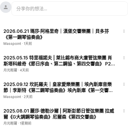
36:12
2026.06.21 瑪莎·阿格里奇｜漢堡交響樂團｜貝多芬
《第一鋼琴協奏曲》
Masspoint
·
1天前
2:30:12
2025.05.15 特里福諾夫 | 萊比錫布商大廈管弦樂團 肖
斯塔科維奇《節日序曲、第二鋼協、第四交響曲》 P2 -
720P
月光輕躍
·
4天前
2:20:00
2025.09.12 坎託羅夫｜皇家愛樂樂團｜埃內斯庫音樂
節｜李斯特《第二鋼琴協奏曲》埃內斯庫《第一交響
曲》
Masspoint
·
2天前
1:43:47
2025.08.01 麗莎·德勒沙爾 | 阿斯彭節日管弦樂團 拉威
爾《G大調鋼琴協奏曲》尼爾森《第四交響曲》
月光輕躍
·
1星期前