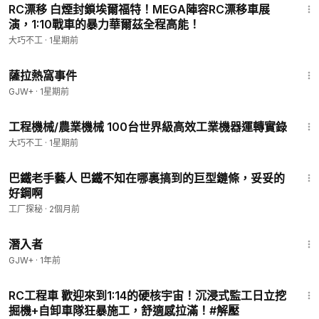
RC漂移 白煙封鎖埃爾福特！MEGA陣容RC漂移車展
演，1:10戰車的暴力華爾茲全程高能！
大巧不工
·
1星期前
1:51:14
薩拉熱窩事件
GJW+
·
1星期前
44:55
工程機械/農業機械 100台世界級高效工業機器運轉實錄
大巧不工
·
1星期前
7:56
巴鐵老手藝人 巴鐵不知在哪裏搞到的巨型鏈條，妥妥的
好鋼啊
工厂探秘
·
2個月前
1:34:50
潛入者
GJW+
·
1年前
21:37
RC工程車 歡迎來到1:14的硬核宇宙！沉浸式監工日立挖
掘機+自卸車隊狂暴施工，舒適感拉滿！#解壓