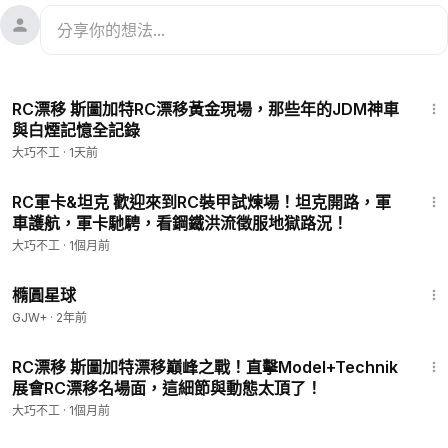
2:23
RC漂移 斯圖加特RC漂移黃金現場，那些年的JDM神車
與白煙記憶全記錄
大巧不工
·
1天前
5:34
RC軍卡&坦克 歡迎來到RC裝甲試煉場！坦克開路，軍
車護航，軍卡馳騁，看鋼鐵洪流徵服地獄路況！
大巧不工
·
1個月前
1:16:49
橢圓星球
GJW+
·
2年前
5:40
RC漂移 斯圖加特漂移巔峰之戰！直擊Model+Technik
展會RC漂移名場面，這細節與動態太頂了！
大巧不工
·
1個月前
2:55