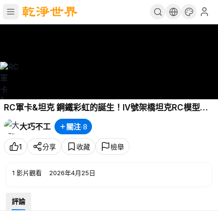
RC軍卡&坦克 鋼鐵彩虹的誕生！IV號架橋坦克RC模型全
解析，看液壓臂如何30秒內架起生命通道！
大巧不工
關注
·
8
1
分享
收藏
檢舉
1
影片觀看
·
2026年4月25日
評論