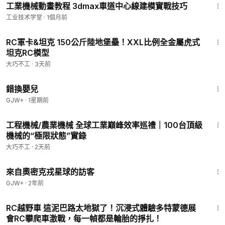
工業機械動畫教程 3dmax車道中心線建模實戰技巧
工业技术学堂
·
1個月前
4:19
RC軍卡&坦克 150公斤陸地堡壘！XXL比例全金屬虎式
坦克RC模型
大巧不工
·
3天前
1:28:20
錯換嬰兒
GJW+
·
1星期前
1:03:29
工程機械/農業機械 全球工業巔峰效率巡禮｜100台頂級
機械的“極限狀態”實錄
大巧不工
·
2天前
1:36:37
來自奧密克戎星球的訪客
GJW+
·
2年前
10:04
RC越野車 這泥巴路太地獄了！沉浸式體驗多特蒙德展
會RC攀爬車激戰，每一幀都是輪胎的掙扎！