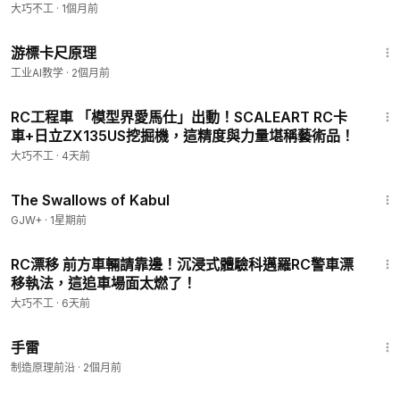
大巧不工
·
1個月前
1:49
游標卡尺原理
工业AI教学
·
2個月前
27:55
RC工程車 「模型界愛馬仕」出動！SCALEART RC卡
車+日立ZX135US挖掘機，這精度與力量堪稱藝術品！
大巧不工
·
4天前
1:20:43
The Swallows of Kabul
GJW+
·
1星期前
3:52
RC漂移 前方車輛請靠邊！沉浸式體驗科邁羅RC警車漂
移執法，這追車場面太燃了！
大巧不工
·
6天前
1:10
手雷
制造原理前沿
·
2個月前
6:54