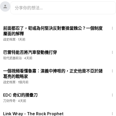
17:20
前面都忍了，荀彧為何堅決反對曹操當魏公？一個制度
層面的解釋
战史档案
·
1天前
5:23
巴雷特能否將汽車發動機打穿
现代武器前沿
·
4天前
38:29
一個視頻看懂魯肅：演義中捧哏的，正史他是不亞於諸
葛亮的戰略家
战史档案
·
1個月前
1:40
EDC 奇幻的摺疊刀
刀剑传奇
·
4天前
1:27:48
Link Wray - The Rock Prophet