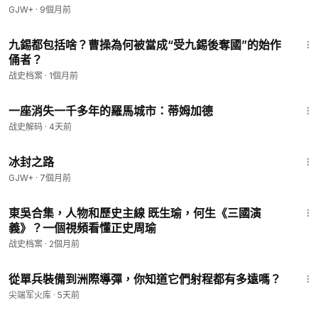
GJW+
·
9個月前
35:32
九錫都包括啥？曹操為何被當成“受九錫後奪國”的始作
俑者？
战史档案
·
1個月前
10:11
一座消失一千多年的羅馬城市：蒂姆加德
战史解码
·
4天前
24:30
冰封之路
GJW+
·
7個月前
1:06:56
東吳合集，人物和歷史主線 既生瑜，何生《三國演
義》？一個視頻看懂正史周瑜
战史档案
·
2個月前
1:13
從單兵裝備到洲際導彈，你知道它們射程都有多遠嗎？
尖端军火库
·
5天前
1:21:08