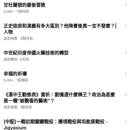
甘杜爾號的最後冒險
GJW+
·
7個月前
17:56
正史徐庶和演義有多大區別？他降曹後真一言不發麼？|
人物
战史档案
·
3個月前
14:44
中世紀印度帝國火藥技術的轉型
战史解码
·
5天前
40:07
幸福的祈禱
GJW+
·
1星期前
23:16
《漢中王勸進表》賞析：劉備憑什麼稱王？政治為甚麼
是一種“被觀看的藝術”？
战史档案
·
1個月前
13:13
[中配]一戰初期關鍵戰役：邊境戰役與坦能堡戰役 -
Jigyasium