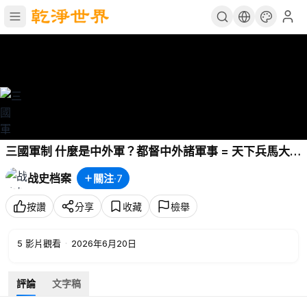
三國軍制 什麼是中外軍？都督中外諸軍事 = 天下兵馬大元
帥麼？｜軍制（七）
战史档案
關注
·
7
按讚
分享
收藏
檢舉
5
影片觀看
·
2026年6月20日
評論
文字稿