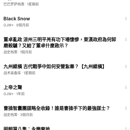
巴巴罗萨档案
·
1星期前
1:23:44
Black Snow
GJW+
·
9個月前
29:23
董卓亂政 涼州三明平羌有功下場悽慘，東漢政府為何卸
磨殺驢？又給了董卓什麼啟示？
战史档案
·
1個月前
12:13
九州縱橫 古代戰爭中如何安營紮寨？【九州縱橫】
战术装备库
·
1星期前
1:31:48
上帝之聲
GJW+
·
1年前
48:25
曹操智囊團謀略全收錄！誰是曹操手下的最強謀士？
战史档案
·
3個月前
3:33
明朝第八集：永樂棄地