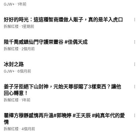
GJW+
·
1年前
3:14
好好的時光：這這種智商還做人販子，真的是羊入虎口
拆解红楼
·
1星期前
3:09
陸千喬威鎮仙門守護崇靈谷 #佳偶天成
拆解红楼
·
2個月前
24:30
冰封之路
GJW+
·
6個月前
1:09
姜子牙拒絕下山封神，元始天尊卻賜了3樣東西？讓他
回心轉意！
拆解红楼
·
1年前
2:40
瞿樺方穆靜感情再升溫#郭曉婷 #王天辰 #純真年代的愛
情
拆解红楼
·
4個月前
1:11:38