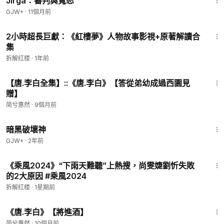
Jirga：審判與寬恕
GJW+
·
11個月前
2:28:07
2小時超長巨獻：《紅樓夢》人物故事影視+原著解讀合
集
拆解红楼
·
1年前
1:44
【唐.李白全集】::《唐.李白》【答從弟幼成過西園見
贈】
简兮惠然
·
9個月前
1:35:33
暗黑破壞神
GJW+
·
2年前
2:22
《乘風2024》“下雨天難聽”上熱搜，尚雯婕劉忻失敗
的2大原因 #乘風2024
拆解红楼
·
1星期前
2:38
《唐.李白》【將進酒】
简兮惠然
·
10個月前