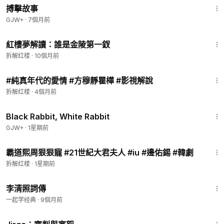
搏擊故事
GJW+
·
7個月前
14:14
紅樓夢解讀：誰是金陵第一釵
拆解红楼
·
10個月前
11:41
#純真年代的愛情 #方穆靜瞿樺 #影視解說
拆解红楼
·
4個月前
2:19:16
Black Rabbit, White Rabbit
GJW+
·
1星期前
1:47
霸道熙周狠狠寵 #21世紀大君夫人 #iu #邊佑錫 #韓劇
拆解红楼
·
1星期前
9:17
李清照詞傳
一起学经典
·
9個月前
1:18:51