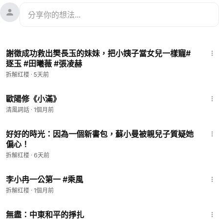
2:32
謝徵成功救出樊長玉的妹妹，把小姨子當女兒一樣寵#
逐玉 #田曦薇 #張凌赫
拆解红楼
·
5天前
2:18
歐陽修《小滿》
清風詞話
·
1個月前
3:07
好好的時光：因為一個新書包，蘇小曼被親兒子質疑她
偏心！
拆解红楼
·
6天前
2:33
李小冉一公第一 #乘風
拆解红楼
·
1個月前
1:02:15
無盡：中東和平的掙扎