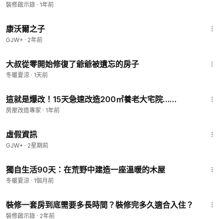
裝修啟示錄
·
1年前
1:27:39
康沃爾之子
GJW+
·
2年前
34:31
大叔從零開始修復了爺爺被遺忘的房子
冬暖夏涼
·
1天前
6:46
這就是爆改！15天急速改造200㎡養老大宅院……
房屋改造專家
·
1年前
2:39:28
虛假資訊
GJW+
·
2星期前
43:14
獨自生活90天：在荒野中建造一座溫暖的木屋
冬暖夏涼
·
1個月前
3:39
裝修一套房到底需要多長時間？裝修完多久適合入住？
裝修啟示錄
·
2年前