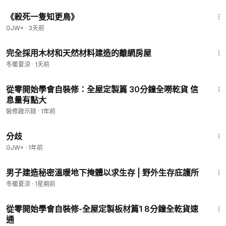
2:09:28
《殺死一隻知更鳥》
GJW+
·
3天前
30:46
完全採用木材和天然材料建造的離網房屋
冬暖夏涼
·
1天前
29:36
從零開始學會自裝修：全屋定製篇 30分鐘全嘮乾貨 信
息量有點大
裝修啟示錄
·
1年前
1:54:13
分歧
GJW+
·
1年前
40:02
男子建造秘密溫暖地下掩體以求生存 | 野外生存庇護所
冬暖夏涼
·
1星期前
8:01
從零開始學會自裝修-全屋定製板材篇1 8分鐘全乾貨速
通