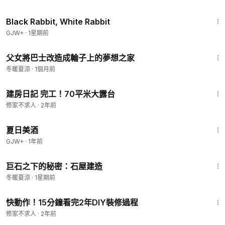
2:19:16
Black Rabbit, White Rabbit
GJW+
·
1星期前
11:26
父女將巴士改造成輪子上的夢想之家
冬暖夏涼
·
1個月前
14:33
建房日記 完工！70平米大露台
修家不求人
·
2年前
1:30:27
夏日美酒
GJW+
·
1年前
34:49
巨石之下的秘密：石屋建造
冬暖夏涼
·
1星期前
15:16
快動作！15分鐘看完2年DIY裝修過程
修家不求人
·
2年前