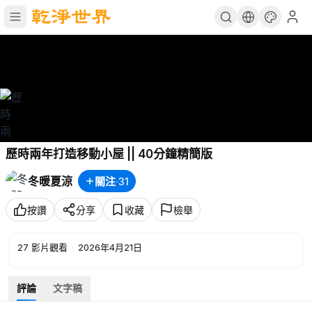
歷時兩年打造移動小屋 || 40分鐘精簡版
冬暖夏涼
關注
·
31
按讚
分享
收藏
檢舉
27
影片觀看
·
2026年4月21日
評論
文字稿