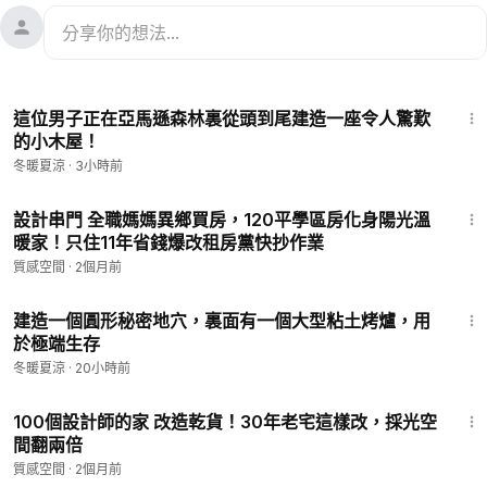
36:23
這位男子正在亞馬遜森林裏從頭到尾建造一座令人驚歎
的小木屋！
冬暖夏涼
·
3小時前
7:05
設計串門 全職媽媽異鄉買房，120平學區房化身陽光溫
暖家！只住11年省錢爆改租房黨快抄作業
質感空間
·
2個月前
33:06
建造一個圓形秘密地穴，裏面有一個大型粘土烤爐，用
於極端生存
冬暖夏涼
·
20小時前
1:51
100個設計師的家 改造乾貨！30年老宅這樣改，採光空
間翻兩倍
質感空間
·
2個月前